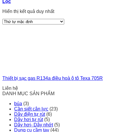
Lọc
Hiển thị kết quả duy nhất
Thiết bị sạc gas R134a điều hoà ô tô Texa 705R
Liên hệ
DANH MỤC SẢN PHẨM
búa
(3)
Cần siết cân lực
(23)
Dây điện tự rút
(6)
Dây hơi tự rút
(5)
Dây hơi- Dây nhớt
(5)
Dụng cụ cầm tay
(44)