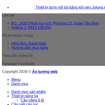
Thiết bị bơm mỡ bò bằng khí nén Jolong
Liên hệ
ĐC: 143/5 Phan huy ích, Phường 15, Quận Tân Bình
Hotline 1: 0913 109 944
Hỗ trợ khách hàng
Hình thức thanh toán
Hướng dẫn mua hàng
Theo dõi chúng tôi
Fanpage Facebook
Copyright 2026 ©
Ấn tượng web
Menu
Danh mục
Danh mục sản phẩm
Thiết bị nâng hạ
Cầu nâng ô tô
Cần siết cân lực