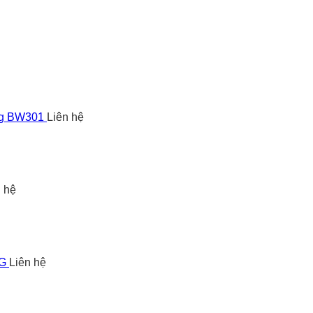
ng BW301
Liên hệ
n hệ
5G
Liên hệ