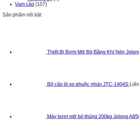
Vam cảo
(107)
Sản phẩm nổi bật
Thiết Bị Bơm Mỡ Bò Bằng Khí Nén Jolo
Bộ cảo lò xo phuộc nhún JTC-1404S
Liê
Máy bơm mỡ bò thùng 200kg Jolong A8