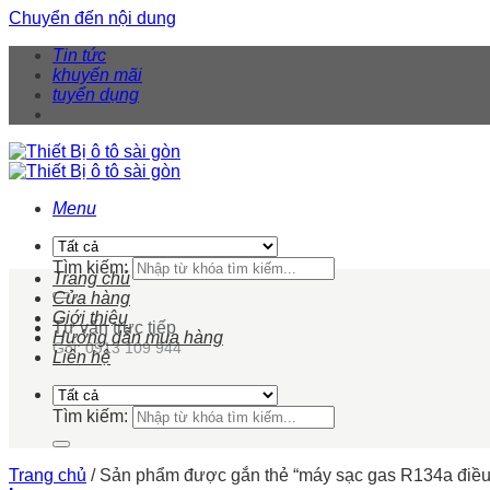
Chuyển đến nội dung
Tin tức
khuyến mãi
tuyển dụng
Menu
Tìm kiếm:
Trang chủ
Cửa hàng
Giới thiệu
Tư vấn trực tiếp
Hướng dẫn mua hàng
Gọi: 0913 109 944
Liên hệ
Tìm kiếm:
Trang chủ
/
Sản phẩm được gắn thẻ “máy sạc gas R134a điều 