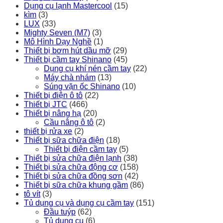
Dụng cụ lạnh Mastercool
(15)
kìm
(3)
LUX
(33)
Mighty Seven (M7)
(3)
Mô Hình Dạy Nghề
(1)
Thiết bị bơm hút dầu mỡ
(29)
Thiết bị cầm tay Shinano
(45)
Dụng cụ khí nén cầm tay
(22)
Máy chà nhám
(13)
Súng vặn ốc Shinano
(10)
Thiết bị điện ô tô
(22)
Thiết bị JTC
(466)
Thiết bị nâng hạ
(20)
Cầu nâng ô tô
(2)
thiết bị rửa xe
(2)
Thiết bị sữa chữa điện
(18)
Thiết bị điện cầm tay
(5)
Thiết bị sửa chữa điện lạnh
(38)
Thiết bị sửa chữa động cơ
(158)
Thiết bị sửa chữa đồng sơn
(42)
Thiết bị sữa chữa khung gầm
(86)
tô vít
(3)
Tủ dụng cụ và dụng cụ cầm tay
(151)
Đầu tuýp
(62)
Tủ dụng cụ
(6)