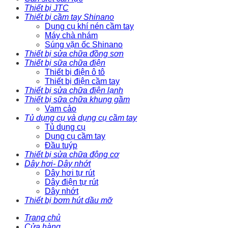
Thiết bị JTC
Thiết bị cầm tay Shinano
Dụng cụ khí nén cầm tay
Máy chà nhám
Súng vặn ốc Shinano
Thiết bị sửa chữa đồng sơn
Thiết bị sữa chữa điện
Thiết bị điện ô tô
Thiết bị điện cầm tay
Thiết bị sửa chữa điện lạnh
Thiết bị sữa chữa khung gầm
Vam cảo
Tủ dụng cụ và dụng cụ cầm tay
Tủ dụng cụ
Dụng cụ cầm tay
Đầu tuýp
Thiết bị sửa chữa động cơ
Dây hơi- Dây nhớt
Dây hơi tự rút
Dây điện tự rút
Dây nhớt
Thiết bị bơm hút dầu mỡ
Trang chủ
Cửa hàng