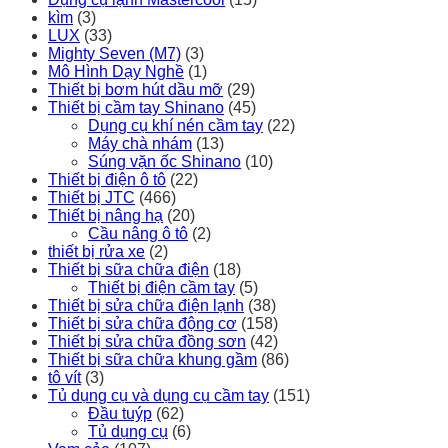
kìm
(3)
LUX
(33)
Mighty Seven (M7)
(3)
Mô Hình Dạy Nghề
(1)
Thiết bị bơm hút dầu mỡ
(29)
Thiết bị cầm tay Shinano
(45)
Dụng cụ khí nén cầm tay
(22)
Máy chà nhám
(13)
Súng vặn ốc Shinano
(10)
Thiết bị điện ô tô
(22)
Thiết bị JTC
(466)
Thiết bị nâng hạ
(20)
Cầu nâng ô tô
(2)
thiết bị rửa xe
(2)
Thiết bị sữa chữa điện
(18)
Thiết bị điện cầm tay
(5)
Thiết bị sửa chữa điện lạnh
(38)
Thiết bị sửa chữa động cơ
(158)
Thiết bị sửa chữa đồng sơn
(42)
Thiết bị sữa chữa khung gầm
(86)
tô vít
(3)
Tủ dụng cụ và dụng cụ cầm tay
(151)
Đầu tuýp
(62)
Tủ dụng cụ
(6)