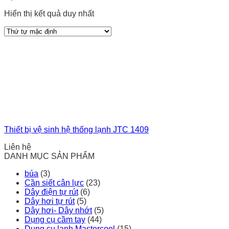
Hiển thị kết quả duy nhất
Thiết bị vệ sinh hệ thống lạnh JTC 1409
Liên hệ
DANH MỤC SẢN PHẨM
búa
(3)
Cần siết cân lực
(23)
Dây điện tự rút
(6)
Dây hơi tự rút
(5)
Dây hơi- Dây nhớt
(5)
Dụng cụ cầm tay
(44)
Dụng cụ lạnh Mastercool
(15)