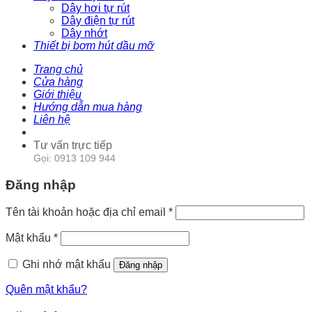
Dây hơi tự rút
Dây điện tự rút
Dây nhớt
Thiết bị bơm hút dầu mỡ
Trang chủ
Cửa hàng
Giới thiệu
Hướng dẫn mua hàng
Liên hệ
Tư vấn trực tiếp
Gọi: 0913 109 944
Đăng nhập
Tên tài khoản hoặc địa chỉ email
*
Mật khẩu
*
Ghi nhớ mật khẩu
Đăng nhập
Quên mật khẩu?