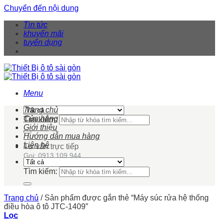
Chuyển đến nội dung
Tin tức
khuyến mãi
tuyển dụng
Menu
Trang chủ
Cửa hàng
Tìm kiếm:
Giới thiệu
Hướng dẫn mua hàng
Liên hệ
Tư vấn trực tiếp
Gọi: 0913 109 944
Tìm kiếm:
Trang chủ
/
Sản phẩm được gắn thẻ “Máy súc rửa hệ thống
điều hòa ô tô JTC-1409”
Lọc