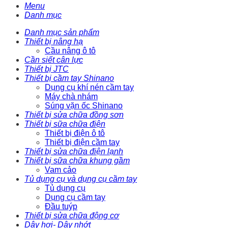
Menu
Danh mục
Danh mục sản phẩm
Thiết bị nâng hạ
Cầu nâng ô tô
Cần siết cân lực
Thiết bị JTC
Thiết bị cầm tay Shinano
Dụng cụ khí nén cầm tay
Máy chà nhám
Súng vặn ốc Shinano
Thiết bị sửa chữa đồng sơn
Thiết bị sữa chữa điện
Thiết bị điện ô tô
Thiết bị điện cầm tay
Thiết bị sửa chữa điện lạnh
Thiết bị sữa chữa khung gầm
Vam cảo
Tủ dụng cụ và dụng cụ cầm tay
Tủ dụng cụ
Dụng cụ cầm tay
Đầu tuýp
Thiết bị sửa chữa động cơ
Dây hơi- Dây nhớt