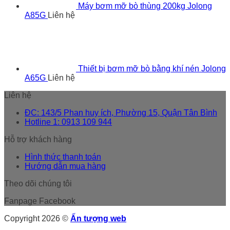
Máy bơm mỡ bò thùng 200kg Jolong
A85G
Liên hệ
Thiết bị bơm mỡ bò bằng khí nén Jolong
A65G
Liên hệ
Liên hệ
ĐC: 143/5 Phan huy ích, Phường 15, Quận Tân Bình
Hotline 1: 0913 109 944
Hỗ trợ khách hàng
Hình thức thanh toán
Hướng dẫn mua hàng
Theo dõi chúng tôi
Fanpage Facebook
Copyright 2026 ©
Ấn tượng web