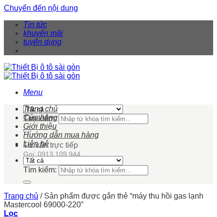
Chuyển đến nội dung
Tin tức
khuyến mãi
tuyển dụng
Menu
Trang chủ
Cửa hàng
Tìm kiếm:
Giới thiệu
Hướng dẫn mua hàng
Liên hệ
Tư vấn trực tiếp
Gọi: 0913 109 944
Tìm kiếm:
Trang chủ
/
Sản phẩm được gắn thẻ “máy thu hồi gas lạnh
Mastercool 69000-220”
Lọc