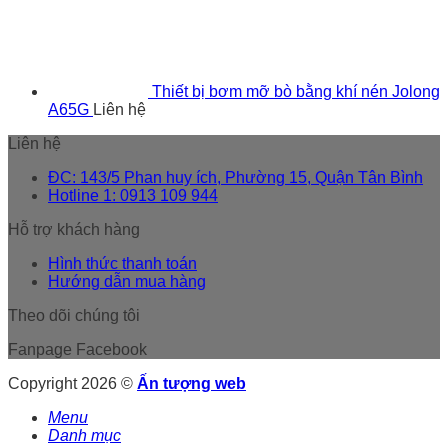
Thiết bị bơm mỡ bò bằng khí nén Jolong
A65G
Liên hệ
Liên hệ
ĐC: 143/5 Phan huy ích, Phường 15, Quận Tân Bình
Hotline 1: 0913 109 944
Hỗ trợ khách hàng
Hình thức thanh toán
Hướng dẫn mua hàng
Theo dõi chúng tôi
Fanpage Facebook
Copyright 2026 ©
Ấn tượng web
Menu
Danh mục