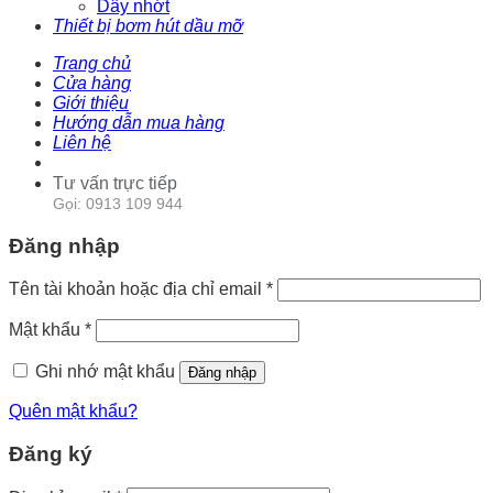
Dây nhớt
Thiết bị bơm hút dầu mỡ
Trang chủ
Cửa hàng
Giới thiệu
Hướng dẫn mua hàng
Liên hệ
Tư vấn trực tiếp
Gọi: 0913 109 944
Đăng nhập
Tên tài khoản hoặc địa chỉ email
*
Mật khẩu
*
Ghi nhớ mật khẩu
Đăng nhập
Quên mật khẩu?
Đăng ký