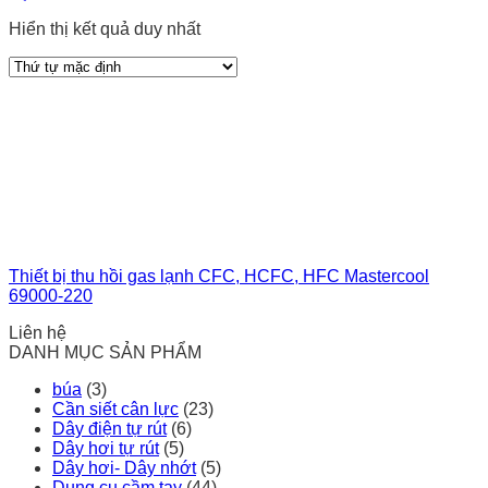
Hiển thị kết quả duy nhất
Thiết bị thu hồi gas lạnh CFC, HCFC, HFC Mastercool
69000-220
Liên hệ
DANH MỤC SẢN PHẨM
búa
(3)
Cần siết cân lực
(23)
Dây điện tự rút
(6)
Dây hơi tự rút
(5)
Dây hơi- Dây nhớt
(5)
Dụng cụ cầm tay
(44)