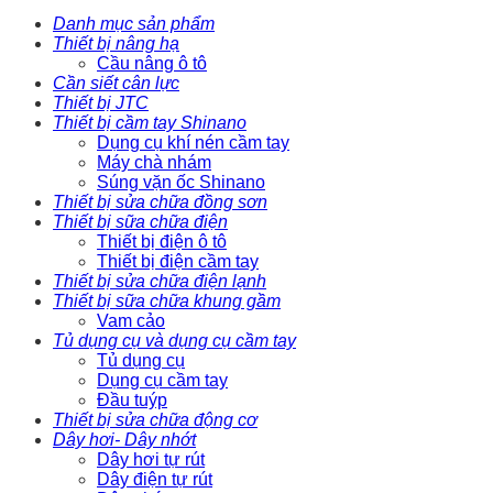
Danh mục sản phẩm
Thiết bị nâng hạ
Cầu nâng ô tô
Cần siết cân lực
Thiết bị JTC
Thiết bị cầm tay Shinano
Dụng cụ khí nén cầm tay
Máy chà nhám
Súng vặn ốc Shinano
Thiết bị sửa chữa đồng sơn
Thiết bị sữa chữa điện
Thiết bị điện ô tô
Thiết bị điện cầm tay
Thiết bị sửa chữa điện lạnh
Thiết bị sữa chữa khung gầm
Vam cảo
Tủ dụng cụ và dụng cụ cầm tay
Tủ dụng cụ
Dụng cụ cầm tay
Đầu tuýp
Thiết bị sửa chữa động cơ
Dây hơi- Dây nhớt
Dây hơi tự rút
Dây điện tự rút