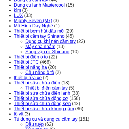
Dụng cụ lạnh Mastercool
(15)
kìm
(3)
LUX
(33)
Mighty Seven (M7)
(3)
Mô Hình Dạy Nghề
(1)
Thiết bị bơm hút dầu mỡ
(29)
Thiết bị cầm tay Shinano
(45)
Dụng cụ khí nén cầm tay
(22)
Máy chà nhám
(13)
Súng vặn ốc Shinano
(10)
Thiết bị điện ô tô
(22)
Thiết bị JTC
(466)
Thiết bị nâng hạ
(20)
Cầu nâng ô tô
(2)
thiết bị rửa xe
(2)
Thiết bị sữa chữa điện
(18)
Thiết bị điện cầm tay
(5)
Thiết bị sửa chữa điện lạnh
(38)
Thiết bị sửa chữa động cơ
(158)
Thiết bị sửa chữa đồng sơn
(42)
Thiết bị sữa chữa khung gầm
(86)
tô vít
(3)
Tủ dụng cụ và dụng cụ cầm tay
(151)
Đầu tuýp
(62)