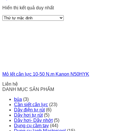
Hiển thị kết quả duy nhất
Mỏ lết cân lực 10-50 N.m Kanon N50HYK
Liên hệ
DANH MỤC SẢN PHẨM
búa
(3)
Cần siết cân lực
(23)
Dây điện tự rút
(6)
Dây hơi tự rút
(5)
Dây hơi- Dây nhớt
(5)
Dụng cụ cầm tay
(44)
Dụng cụ lạnh Mastercool
(15)