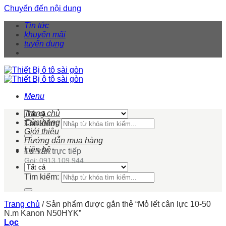
Chuyển đến nội dung
Tin tức
khuyến mãi
tuyển dụng
Menu
Trang chủ
Cửa hàng
Tìm kiếm:
Giới thiệu
Hướng dẫn mua hàng
Liên hệ
Tư vấn trực tiếp
Gọi: 0913 109 944
Tìm kiếm:
Trang chủ
/
Sản phẩm được gắn thẻ “Mỏ lết cân lực 10-50
N.m Kanon N50HYK”
Lọc