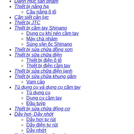
Danh mục sản phẩm
Thiết bị nâng hạ
Cầu nâng ô tô
Cần siết cân lực
Thiết bị JTC
Thiết bị cầm tay Shinano
Dụng cụ khí nén cầm tay
Máy chà nhám
Súng vặn ốc Shinano
Thiết bị sửa chữa đồng sơn
Thiết bị sữa chữa điện
Thiết bị điện ô tô
Thiết bị điện cầm tay
Thiết bị sửa chữa điện lạnh
Thiết bị sữa chữa khung gầm
Vam cảo
Tủ dụng cụ và dụng cụ cầm tay
Tủ dụng cụ
Dụng cụ cầm tay
Đầu tuýp
Thiết bị sửa chữa động cơ
Dây hơi- Dây nhớt
Dây hơi tự rút
Dây điện tự rút
Dây nhớt