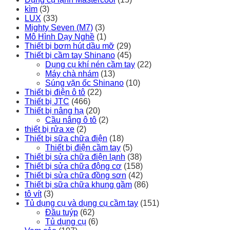
kìm
(3)
LUX
(33)
Mighty Seven (M7)
(3)
Mô Hình Dạy Nghề
(1)
Thiết bị bơm hút dầu mỡ
(29)
Thiết bị cầm tay Shinano
(45)
Dụng cụ khí nén cầm tay
(22)
Máy chà nhám
(13)
Súng vặn ốc Shinano
(10)
Thiết bị điện ô tô
(22)
Thiết bị JTC
(466)
Thiết bị nâng hạ
(20)
Cầu nâng ô tô
(2)
thiết bị rửa xe
(2)
Thiết bị sữa chữa điện
(18)
Thiết bị điện cầm tay
(5)
Thiết bị sửa chữa điện lạnh
(38)
Thiết bị sửa chữa động cơ
(158)
Thiết bị sửa chữa đồng sơn
(42)
Thiết bị sữa chữa khung gầm
(86)
tô vít
(3)
Tủ dụng cụ và dụng cụ cầm tay
(151)
Đầu tuýp
(62)
Tủ dụng cụ
(6)