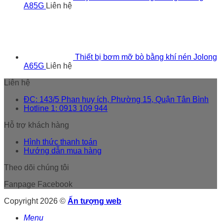
A85G
Liên hệ
Thiết bị bơm mỡ bò bằng khí nén Jolong
A65G
Liên hệ
Liên hệ
ĐC: 143/5 Phan huy ích, Phường 15, Quận Tân Bình
Hotline 1: 0913 109 944
Hỗ trợ khách hàng
Hình thức thanh toán
Hướng dẫn mua hàng
Theo dõi chúng tôi
Fanpage Facebook
Copyright 2026 ©
Ấn tượng web
Menu