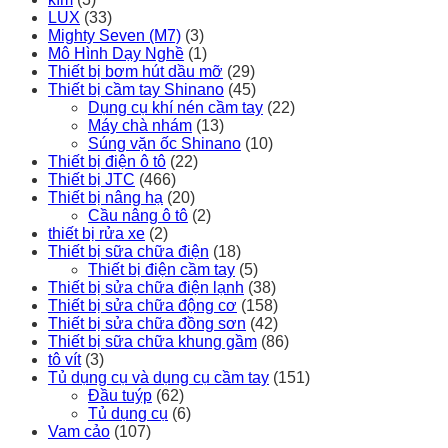
LUX
(33)
Mighty Seven (M7)
(3)
Mô Hình Dạy Nghề
(1)
Thiết bị bơm hút dầu mỡ
(29)
Thiết bị cầm tay Shinano
(45)
Dụng cụ khí nén cầm tay
(22)
Máy chà nhám
(13)
Súng vặn ốc Shinano
(10)
Thiết bị điện ô tô
(22)
Thiết bị JTC
(466)
Thiết bị nâng hạ
(20)
Cầu nâng ô tô
(2)
thiết bị rửa xe
(2)
Thiết bị sữa chữa điện
(18)
Thiết bị điện cầm tay
(5)
Thiết bị sửa chữa điện lạnh
(38)
Thiết bị sửa chữa động cơ
(158)
Thiết bị sửa chữa đồng sơn
(42)
Thiết bị sữa chữa khung gầm
(86)
tô vít
(3)
Tủ dụng cụ và dụng cụ cầm tay
(151)
Đầu tuýp
(62)
Tủ dụng cụ
(6)
Vam cảo
(107)