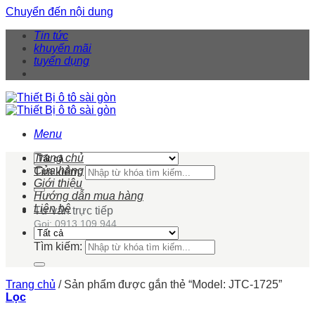
Chuyển đến nội dung
Tin tức
khuyến mãi
tuyển dụng
Menu
Trang chủ
Cửa hàng
Tìm kiếm:
Giới thiệu
Hướng dẫn mua hàng
Liên hệ
Tư vấn trực tiếp
Gọi: 0913 109 944
Tìm kiếm:
Trang chủ
/
Sản phẩm được gắn thẻ “Model: JTC-1725”
Lọc