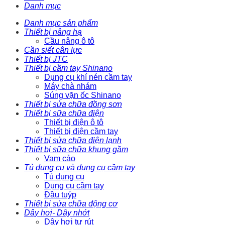
Danh mục
Danh mục sản phẩm
Thiết bị nâng hạ
Cầu nâng ô tô
Cần siết cân lực
Thiết bị JTC
Thiết bị cầm tay Shinano
Dụng cụ khí nén cầm tay
Máy chà nhám
Súng vặn ốc Shinano
Thiết bị sửa chữa đồng sơn
Thiết bị sữa chữa điện
Thiết bị điện ô tô
Thiết bị điện cầm tay
Thiết bị sửa chữa điện lạnh
Thiết bị sữa chữa khung gầm
Vam cảo
Tủ dụng cụ và dụng cụ cầm tay
Tủ dụng cụ
Dụng cụ cầm tay
Đầu tuýp
Thiết bị sửa chữa động cơ
Dây hơi- Dây nhớt
Dây hơi tự rút