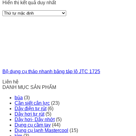
Hiển thị kết quả duy nhất
Bộ dụng cụ tháo nhanh bảng táp lô JTC 1725
Liên hệ
DANH MỤC SẢN PHẨM
búa
(3)
Cần siết cân lực
(23)
Dây điện tự rút
(6)
Dây hơi tự rút
(5)
Dây hơi- Dây nhớt
(5)
Dụng cụ cầm tay
(44)
Dụng cụ lạnh Mastercool
(15)
kìm
(3)