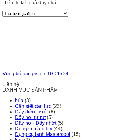
Hiển thị kết quả duy nhất
Vòng bó bạc piston JTC 1734
Liên hệ
DANH MỤC SẢN PHẨM
búa
(3)
Cần siết cân lực
(23)
Dây điện tự rút
(6)
Dây hơi tự rút
(5)
Dây hơi- Dây nhớt
(5)
Dụng cụ cầm tay
(44)
Dụng cụ lạnh Mastercool
(15)
kìm
(3)