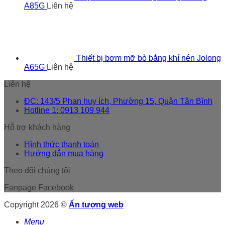
A85G
Liên hệ
Thiết bị bơm mỡ bò bằng khí nén Jolong
A65G
Liên hệ
Liên hệ
ĐC: 143/5 Phan huy ích, Phường 15, Quận Tân Bình
Hotline 1: 0913 109 944
Hỗ trợ khách hàng
Hình thức thanh toán
Hướng dẫn mua hàng
Theo dõi chúng tôi
Fanpage Facebook
Copyright 2026 ©
Ấn tượng web
Menu