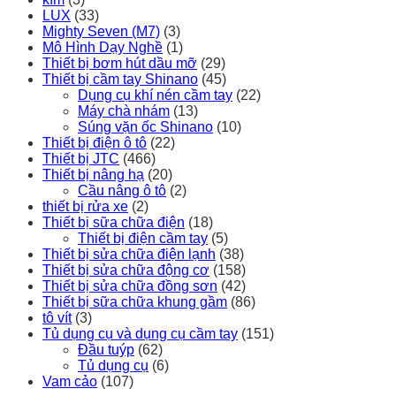
LUX
(33)
Mighty Seven (M7)
(3)
Mô Hình Dạy Nghề
(1)
Thiết bị bơm hút dầu mỡ
(29)
Thiết bị cầm tay Shinano
(45)
Dụng cụ khí nén cầm tay
(22)
Máy chà nhám
(13)
Súng vặn ốc Shinano
(10)
Thiết bị điện ô tô
(22)
Thiết bị JTC
(466)
Thiết bị nâng hạ
(20)
Cầu nâng ô tô
(2)
thiết bị rửa xe
(2)
Thiết bị sữa chữa điện
(18)
Thiết bị điện cầm tay
(5)
Thiết bị sửa chữa điện lạnh
(38)
Thiết bị sửa chữa động cơ
(158)
Thiết bị sửa chữa đồng sơn
(42)
Thiết bị sữa chữa khung gầm
(86)
tô vít
(3)
Tủ dụng cụ và dụng cụ cầm tay
(151)
Đầu tuýp
(62)
Tủ dụng cụ
(6)
Vam cảo
(107)