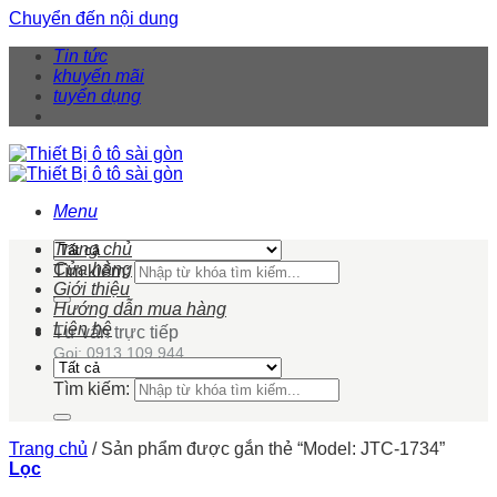
Chuyển đến nội dung
Tin tức
khuyến mãi
tuyển dụng
Menu
Trang chủ
Cửa hàng
Tìm kiếm:
Giới thiệu
Hướng dẫn mua hàng
Liên hệ
Tư vấn trực tiếp
Gọi: 0913 109 944
Tìm kiếm:
Trang chủ
/
Sản phẩm được gắn thẻ “Model: JTC-1734”
Lọc