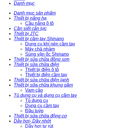
Danh mục
Danh mục sản phẩm
Thiết bị nâng hạ
Cầu nâng ô tô
Cần siết cân lực
Thiết bị JTC
Thiết bị cầm tay Shinano
Dụng cụ khí nén cầm tay
Máy chà nhám
Súng vặn ốc Shinano
Thiết bị sửa chữa đồng sơn
Thiết bị sữa chữa điện
Thiết bị điện ô tô
Thiết bị điện cầm tay
Thiết bị sửa chữa điện lạnh
Thiết bị sữa chữa khung gầm
Vam cảo
Tủ dụng cụ và dụng cụ cầm tay
Tủ dụng cụ
Dụng cụ cầm tay
Đầu tuýp
Thiết bị sửa chữa động cơ
Dây hơi- Dây nhớt
Dây hơi tự rút