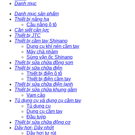
Danh mục
Danh mục sản phẩm
Thiết bị nâng hạ
Cầu nâng ô tô
Cần siết cân lực
Thiết bị JTC
Thiết bị cầm tay Shinano
Dụng cụ khí nén cầm tay
Máy chà nhám
Súng vặn ốc Shinano
Thiết bị sửa chữa đồng sơn
Thiết bị sữa chữa điện
Thiết bị điện ô tô
Thiết bị điện cầm tay
Thiết bị sửa chữa điện lạnh
Thiết bị sữa chữa khung gầm
Vam cảo
Tủ dụng cụ và dụng cụ cầm tay
Tủ dụng cụ
Dụng cụ cầm tay
Đầu tuýp
Thiết bị sửa chữa động cơ
Dây hơi- Dây nhớt
Dây hơi tự rút