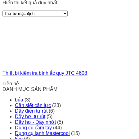
Hiển thị kết quả duy nhất
Thiết bị kiểm tra bình ắc quy JTC 4608
Liên hệ
DANH MỤC SẢN PHẨM
búa
(3)
Cần siết cân lực
(23)
Dây điện tự rút
(6)
Dây hơi tự rút
(5)
Dây hơi- Dây nhớt
(5)
Dụng cụ cầm tay
(44)
Dụng cụ lạnh Mastercool
(15)
kìm
(3)