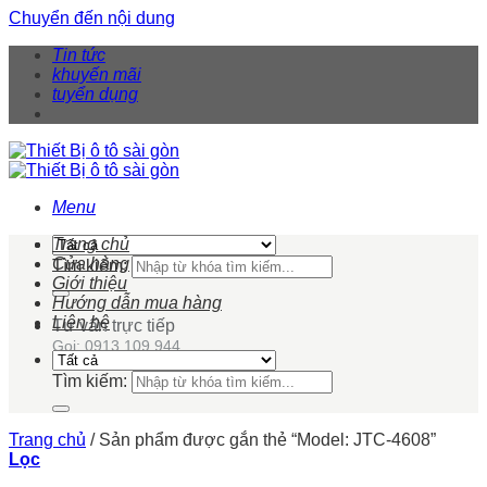
Chuyển đến nội dung
Tin tức
khuyến mãi
tuyển dụng
Menu
Trang chủ
Cửa hàng
Tìm kiếm:
Giới thiệu
Hướng dẫn mua hàng
Liên hệ
Tư vấn trực tiếp
Gọi: 0913 109 944
Tìm kiếm:
Trang chủ
/
Sản phẩm được gắn thẻ “Model: JTC-4608”
Lọc