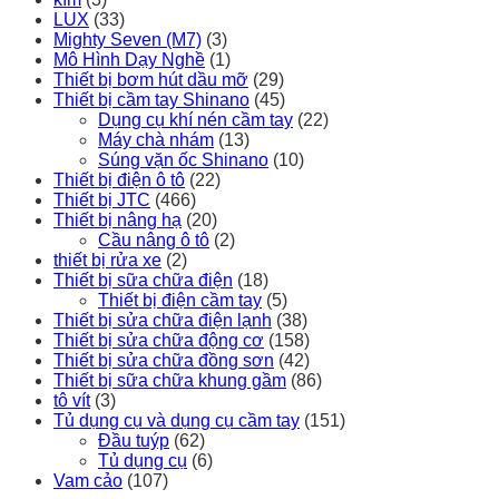
LUX
(33)
Mighty Seven (M7)
(3)
Mô Hình Dạy Nghề
(1)
Thiết bị bơm hút dầu mỡ
(29)
Thiết bị cầm tay Shinano
(45)
Dụng cụ khí nén cầm tay
(22)
Máy chà nhám
(13)
Súng vặn ốc Shinano
(10)
Thiết bị điện ô tô
(22)
Thiết bị JTC
(466)
Thiết bị nâng hạ
(20)
Cầu nâng ô tô
(2)
thiết bị rửa xe
(2)
Thiết bị sữa chữa điện
(18)
Thiết bị điện cầm tay
(5)
Thiết bị sửa chữa điện lạnh
(38)
Thiết bị sửa chữa động cơ
(158)
Thiết bị sửa chữa đồng sơn
(42)
Thiết bị sữa chữa khung gầm
(86)
tô vít
(3)
Tủ dụng cụ và dụng cụ cầm tay
(151)
Đầu tuýp
(62)
Tủ dụng cụ
(6)
Vam cảo
(107)