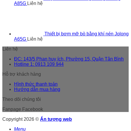
A85G
Liên hệ
Thiết bị bơm mỡ bò bằng khí nén Jolong
A65G
Liên hệ
Liên hệ
ĐC: 143/5 Phan huy ích, Phường 15, Quận Tân Bình
Hotline 1: 0913 109 944
Hỗ trợ khách hàng
Hình thức thanh toán
Hướng dẫn mua hàng
Theo dõi chúng tôi
Fanpage Facebook
Copyright 2026 ©
Ấn tượng web
Menu