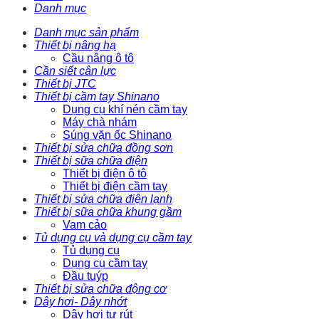
Danh mục
Danh mục sản phẩm
Thiết bị nâng hạ
Cầu nâng ô tô
Cần siết cân lực
Thiết bị JTC
Thiết bị cầm tay Shinano
Dụng cụ khí nén cầm tay
Máy chà nhám
Súng vặn ốc Shinano
Thiết bị sửa chữa đồng sơn
Thiết bị sữa chữa điện
Thiết bị điện ô tô
Thiết bị điện cầm tay
Thiết bị sửa chữa điện lạnh
Thiết bị sữa chữa khung gầm
Vam cảo
Tủ dụng cụ và dụng cụ cầm tay
Tủ dụng cụ
Dụng cụ cầm tay
Đầu tuýp
Thiết bị sửa chữa động cơ
Dây hơi- Dây nhớt
Dây hơi tự rút