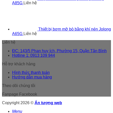
A85G
Liên hệ
Thiết bị bơm mỡ bò bằng khí nén Jolong
A65G
Liên hệ
Liên hệ
ĐC: 143/5 Phan huy ích, Phường 15, Quận Tân Bình
Hotline 1: 0913 109 944
Hỗ trợ khách hàng
Hình thức thanh toán
Hướng dẫn mua hàng
Theo dõi chúng tôi
Fanpage Facebook
Copyright 2026 ©
Ấn tượng web
Menu