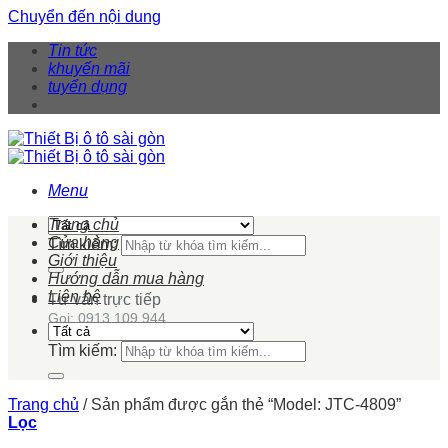
Chuyển đến nội dung
Tin tức
khuyến mãi
tuyển dụng
Menu
Trang chủ
Cửa hàng
Tìm kiếm:
Giới thiệu
Hướng dẫn mua hàng
Liên hệ
Tư vấn trực tiếp
Gọi: 0913 109 944
Tìm kiếm:
Trang chủ
/
Sản phẩm được gắn thẻ “Model: JTC-4809”
Lọc