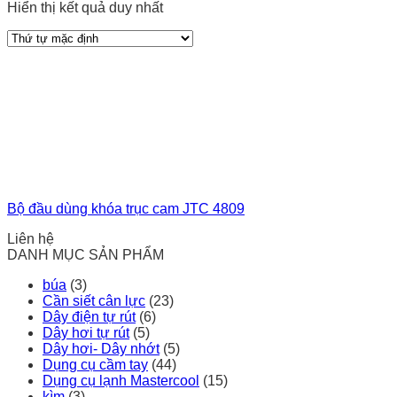
Hiển thị kết quả duy nhất
Bộ đầu dùng khóa trục cam JTC 4809
Liên hệ
DANH MỤC SẢN PHẨM
búa
(3)
Cần siết cân lực
(23)
Dây điện tự rút
(6)
Dây hơi tự rút
(5)
Dây hơi- Dây nhớt
(5)
Dụng cụ cầm tay
(44)
Dụng cụ lạnh Mastercool
(15)
kìm
(3)