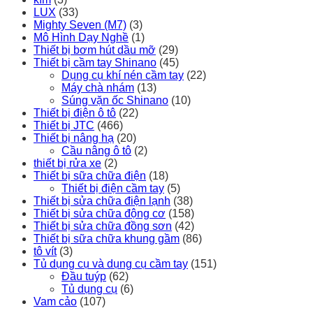
LUX
(33)
Mighty Seven (M7)
(3)
Mô Hình Dạy Nghề
(1)
Thiết bị bơm hút dầu mỡ
(29)
Thiết bị cầm tay Shinano
(45)
Dụng cụ khí nén cầm tay
(22)
Máy chà nhám
(13)
Súng vặn ốc Shinano
(10)
Thiết bị điện ô tô
(22)
Thiết bị JTC
(466)
Thiết bị nâng hạ
(20)
Cầu nâng ô tô
(2)
thiết bị rửa xe
(2)
Thiết bị sữa chữa điện
(18)
Thiết bị điện cầm tay
(5)
Thiết bị sửa chữa điện lạnh
(38)
Thiết bị sửa chữa động cơ
(158)
Thiết bị sửa chữa đồng sơn
(42)
Thiết bị sữa chữa khung gầm
(86)
tô vít
(3)
Tủ dụng cụ và dụng cụ cầm tay
(151)
Đầu tuýp
(62)
Tủ dụng cụ
(6)
Vam cảo
(107)