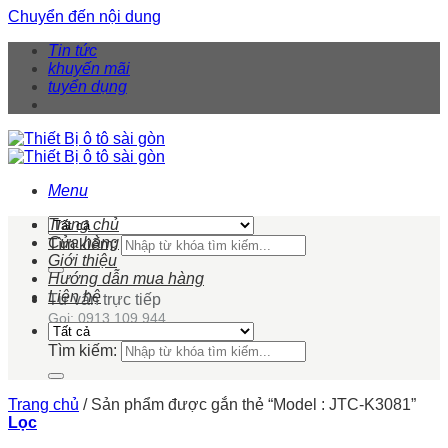
Chuyển đến nội dung
Tin tức
khuyến mãi
tuyển dụng
Menu
Trang chủ
Cửa hàng
Tìm kiếm:
Giới thiệu
Hướng dẫn mua hàng
Liên hệ
Tư vấn trực tiếp
Gọi: 0913 109 944
Tìm kiếm:
Trang chủ
/
Sản phẩm được gắn thẻ “Model : JTC-K3081”
Lọc