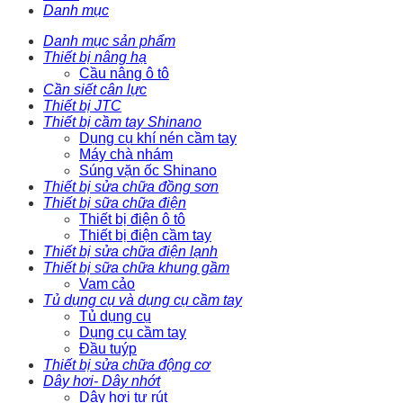
Danh mục
Danh mục sản phẩm
Thiết bị nâng hạ
Cầu nâng ô tô
Cần siết cân lực
Thiết bị JTC
Thiết bị cầm tay Shinano
Dụng cụ khí nén cầm tay
Máy chà nhám
Súng vặn ốc Shinano
Thiết bị sửa chữa đồng sơn
Thiết bị sữa chữa điện
Thiết bị điện ô tô
Thiết bị điện cầm tay
Thiết bị sửa chữa điện lạnh
Thiết bị sữa chữa khung gầm
Vam cảo
Tủ dụng cụ và dụng cụ cầm tay
Tủ dụng cụ
Dụng cụ cầm tay
Đầu tuýp
Thiết bị sửa chữa động cơ
Dây hơi- Dây nhớt
Dây hơi tự rút