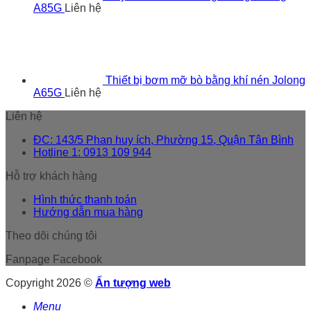
A85G
Liên hệ
Thiết bị bơm mỡ bò bằng khí nén Jolong
A65G
Liên hệ
Liên hệ
ĐC: 143/5 Phan huy ích, Phường 15, Quận Tân Bình
Hotline 1: 0913 109 944
Hỗ trợ khách hàng
Hình thức thanh toán
Hướng dẫn mua hàng
Theo dõi chúng tôi
Fanpage Facebook
Copyright 2026 ©
Ấn tượng web
Menu