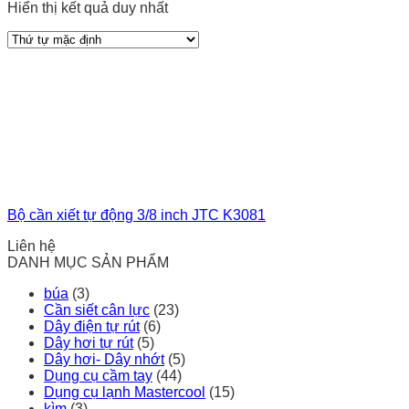
Hiển thị kết quả duy nhất
Bộ cần xiết tự động 3/8 inch JTC K3081
Liên hệ
DANH MỤC SẢN PHẨM
búa
(3)
Cần siết cân lực
(23)
Dây điện tự rút
(6)
Dây hơi tự rút
(5)
Dây hơi- Dây nhớt
(5)
Dụng cụ cầm tay
(44)
Dụng cụ lạnh Mastercool
(15)
kìm
(3)