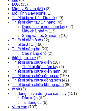
LUX
(33)
Mighty Seven (M7)
(3)
Mô Hình Dạy Nghề
(1)
Thiết bị bơm hút dầu mỡ
(29)
Thiết bị cầm tay Shinano
(45)
Dụng cụ khí nén cầm tay
(22)
Máy chà nhám
(13)
Súng vặn ốc Shinano
(10)
Thiết bị điện ô tô
(22)
Thiết bị JTC
(466)
Thiết bị nâng hạ
(20)
Cầu nâng ô tô
(2)
thiết bị rửa xe
(2)
Thiết bị sữa chữa điện
(18)
Thiết bị điện cầm tay
(5)
Thiết bị sửa chữa điện lạnh
(38)
Thiết bị sửa chữa động cơ
(158)
Thiết bị sửa chữa đồng sơn
(42)
Thiết bị sữa chữa khung gầm
(86)
tô vít
(3)
Tủ dụng cụ và dụng cụ cầm tay
(151)
Đầu tuýp
(62)
Tủ dụng cụ
(6)
Vam cảo
(107)