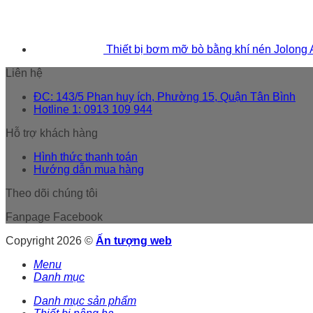
Thiết bị bơm mỡ bò bằng khí nén Jolong
Liên hệ
ĐC: 143/5 Phan huy ích, Phường 15, Quận Tân Bình
Hotline 1: 0913 109 944
Hỗ trợ khách hàng
Hình thức thanh toán
Hướng dẫn mua hàng
Theo dõi chúng tôi
Fanpage Facebook
Copyright 2026 ©
Ấn tượng web
Menu
Danh mục
Danh mục sản phẩm