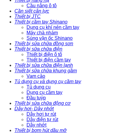
Thiết bị nâng hạ
Cầu nâng ô tô
Cần siết cân lực
Thiết bị JTC
Thiết bị cầm tay Shinano
Dụng cụ khí nén cầm tay
Máy chà nhám
Súng vặn ốc Shinano
Thiết bị sửa chữa đồng sơn
Thiết bị sữa chữa điện
Thiết bị điện ô tô
Thiết bị điện cầm tay
Thiết bị sửa chữa điện lạnh
Thiết bị sữa chữa khung gầm
Vam cảo
Tủ dụng cụ và dụng cụ cầm tay
Tủ dụng cụ
Dụng cụ cầm tay
Đầu tuýp
Thiết bị sửa chữa động cơ
Dây hơi- Dây nhớt
Dây hơi tự rút
Dây điện tự rút
Dây nhớt
Thiết bị bơm hút dầu mỡ