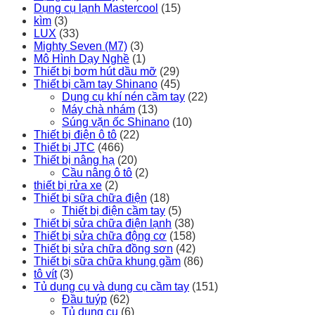
Dụng cụ lạnh Mastercool
(15)
kìm
(3)
LUX
(33)
Mighty Seven (M7)
(3)
Mô Hình Dạy Nghề
(1)
Thiết bị bơm hút dầu mỡ
(29)
Thiết bị cầm tay Shinano
(45)
Dụng cụ khí nén cầm tay
(22)
Máy chà nhám
(13)
Súng vặn ốc Shinano
(10)
Thiết bị điện ô tô
(22)
Thiết bị JTC
(466)
Thiết bị nâng hạ
(20)
Cầu nâng ô tô
(2)
thiết bị rửa xe
(2)
Thiết bị sữa chữa điện
(18)
Thiết bị điện cầm tay
(5)
Thiết bị sửa chữa điện lạnh
(38)
Thiết bị sửa chữa động cơ
(158)
Thiết bị sửa chữa đồng sơn
(42)
Thiết bị sữa chữa khung gầm
(86)
tô vít
(3)
Tủ dụng cụ và dụng cụ cầm tay
(151)
Đầu tuýp
(62)
Tủ dụng cụ
(6)