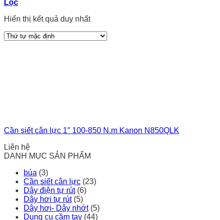
Lọc
Hiển thị kết quả duy nhất
Cần siết cân lực 1″ 100-850 N.m Kanon N850QLK
Liên hệ
DANH MỤC SẢN PHẨM
búa
(3)
Cần siết cân lực
(23)
Dây điện tự rút
(6)
Dây hơi tự rút
(5)
Dây hơi- Dây nhớt
(5)
Dụng cụ cầm tay
(44)