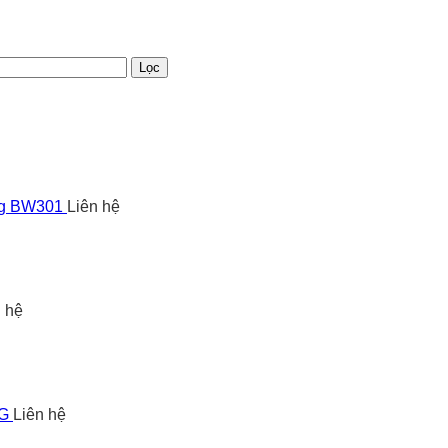
Lọc
ng BW301
Liên hệ
n hệ
5G
Liên hệ