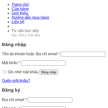
Trang chủ
Cửa hàng
Giới thiệu
Hướng dẫn mua hàng
Liên hệ
Tư vấn trực tiếp
Gọi: 0913 109 944
Đăng nhập
Tên tài khoản hoặc địa chỉ email
*
Mật khẩu
*
Ghi nhớ mật khẩu
Đăng nhập
Quên mật khẩu?
Đăng ký
Địa chỉ email
*