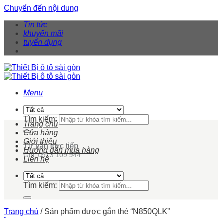
Chuyển đến nội dung
Tin tức
khuyến mãi
tuyển dụng
Menu
Tìm kiếm:
Trang chủ
Cửa hàng
Giới thiệu
Tư vấn trực tiếp
Hướng dẫn mua hàng
Gọi: 0913 109 944
Liên hệ
Tìm kiếm:
Trang chủ
/
Sản phẩm được gắn thẻ “N850QLK”