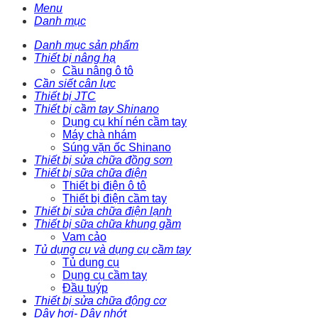
Menu
Danh mục
Danh mục sản phẩm
Thiết bị nâng hạ
Cầu nâng ô tô
Cần siết cân lực
Thiết bị JTC
Thiết bị cầm tay Shinano
Dụng cụ khí nén cầm tay
Máy chà nhám
Súng vặn ốc Shinano
Thiết bị sửa chữa đồng sơn
Thiết bị sữa chữa điện
Thiết bị điện ô tô
Thiết bị điện cầm tay
Thiết bị sửa chữa điện lạnh
Thiết bị sữa chữa khung gầm
Vam cảo
Tủ dụng cụ và dụng cụ cầm tay
Tủ dụng cụ
Dụng cụ cầm tay
Đầu tuýp
Thiết bị sửa chữa động cơ
Dây hơi- Dây nhớt