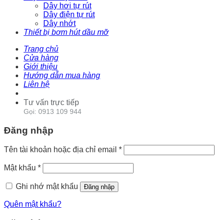
Dây hơi tự rút
Dây điện tự rút
Dây nhớt
Thiết bị bơm hút dầu mỡ
Trang chủ
Cửa hàng
Giới thiệu
Hướng dẫn mua hàng
Liên hệ
Tư vấn trực tiếp
Gọi: 0913 109 944
Đăng nhập
Tên tài khoản hoặc địa chỉ email
*
Mật khẩu
*
Ghi nhớ mật khẩu
Đăng nhập
Quên mật khẩu?