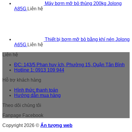
Máy bơm mỡ bò thùng 200kg Jolong
A85G
Liên hệ
Thiết bị bơm mỡ bò bằng khí nén Jolong
A65G
Liên hệ
Liên hệ
ĐC: 143/5 Phan huy ích, Phường 15, Quận Tân Bình
Hotline 1: 0913 109 944
Hỗ trợ khách hàng
Hình thức thanh toán
Hướng dẫn mua hàng
Theo dõi chúng tôi
Fanpage Facebook
Copyright 2026 ©
Ấn tượng web