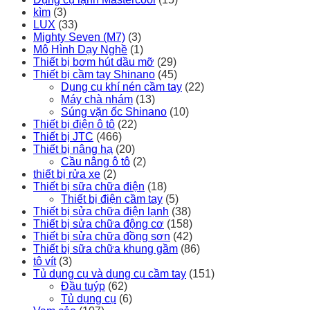
kìm
(3)
LUX
(33)
Mighty Seven (M7)
(3)
Mô Hình Dạy Nghề
(1)
Thiết bị bơm hút dầu mỡ
(29)
Thiết bị cầm tay Shinano
(45)
Dụng cụ khí nén cầm tay
(22)
Máy chà nhám
(13)
Súng vặn ốc Shinano
(10)
Thiết bị điện ô tô
(22)
Thiết bị JTC
(466)
Thiết bị nâng hạ
(20)
Cầu nâng ô tô
(2)
thiết bị rửa xe
(2)
Thiết bị sữa chữa điện
(18)
Thiết bị điện cầm tay
(5)
Thiết bị sửa chữa điện lạnh
(38)
Thiết bị sửa chữa động cơ
(158)
Thiết bị sửa chữa đồng sơn
(42)
Thiết bị sữa chữa khung gầm
(86)
tô vít
(3)
Tủ dụng cụ và dụng cụ cầm tay
(151)
Đầu tuýp
(62)
Tủ dụng cụ
(6)