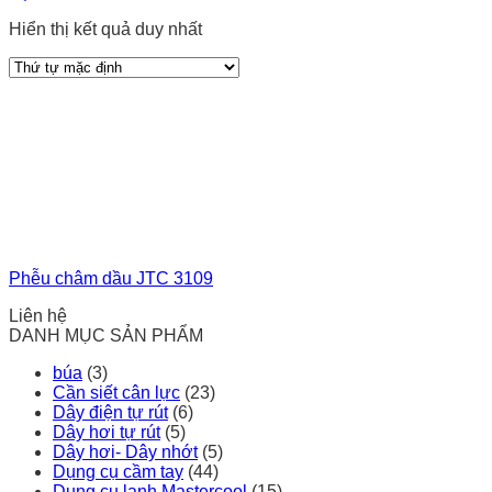
Hiển thị kết quả duy nhất
Phễu châm dầu JTC 3109
Liên hệ
DANH MỤC SẢN PHẨM
búa
(3)
Cần siết cân lực
(23)
Dây điện tự rút
(6)
Dây hơi tự rút
(5)
Dây hơi- Dây nhớt
(5)
Dụng cụ cầm tay
(44)
Dụng cụ lạnh Mastercool
(15)