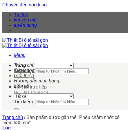
Chuyển đến nội dung
Tin tức
khuyến mãi
tuyển dụng
Menu
Trang chủ
Cửa hàng
Tìm kiếm:
Giới thiệu
Hướng dẫn mua hàng
Liên hệ
Tư vấn trực tiếp
Gọi: 0913 109 944
Tìm kiếm:
Trang chủ
/
Sản phẩm được gắn thẻ “Phễu châm nhớt cổ
mềm 630mm”
Lọc