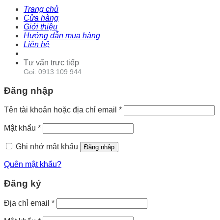
Trang chủ
Cửa hàng
Giới thiệu
Hướng dẫn mua hàng
Liên hệ
Tư vấn trực tiếp
Gọi: 0913 109 944
Đăng nhập
Tên tài khoản hoặc địa chỉ email
*
Mật khẩu
*
Ghi nhớ mật khẩu
Đăng nhập
Quên mật khẩu?
Đăng ký
Địa chỉ email
*