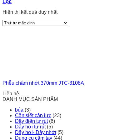
Lọc
Hiển thị kết quả duy nhất
Phễu châm nhớt 370mm JTC-3108A
Liên hệ
DANH MỤC SẢN PHẨM
búa
(3)
Cần siết cân lực
(23)
Dây điện tự rút
(6)
Dây hơi tự rút
(5)
Dây hơi- Dây nhớt
(5)
Dụng cụ cầm tay
(44)