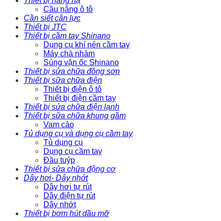
Thiết bị nâng hạ
Cầu nâng ô tô
Cần siết cân lực
Thiết bị JTC
Thiết bị cầm tay Shinano
Dụng cụ khí nén cầm tay
Máy chà nhám
Súng vặn ốc Shinano
Thiết bị sửa chữa đồng sơn
Thiết bị sữa chữa điện
Thiết bị điện ô tô
Thiết bị điện cầm tay
Thiết bị sửa chữa điện lạnh
Thiết bị sữa chữa khung gầm
Vam cảo
Tủ dụng cụ và dụng cụ cầm tay
Tủ dụng cụ
Dụng cụ cầm tay
Đầu tuýp
Thiết bị sửa chữa động cơ
Dây hơi- Dây nhớt
Dây hơi tự rút
Dây điện tự rút
Dây nhớt
Thiết bị bơm hút dầu mỡ