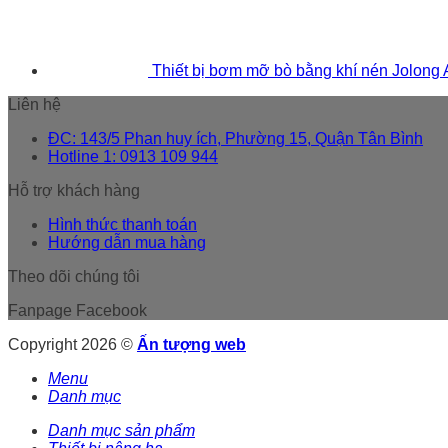
Thiết bị bơm mỡ bò bằng khí nén Jolong
Liên hệ
ĐC: 143/5 Phan huy ích, Phường 15, Quận Tân Bình
Hotline 1: 0913 109 944
Hỗ trợ khách hàng
Hình thức thanh toán
Hướng dẫn mua hàng
Theo dõi chúng tôi
Fanpage Facebook
Copyright 2026 ©
Ấn tượng web
Menu
Danh mục
Danh mục sản phẩm