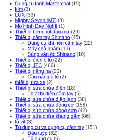
Dụng cụ lạnh Mastercool
(15)
kìm
(3)
LUX
(33)
Mighty Seven (M7)
(3)
Mô Hình Dạy Nghề
(1)
Thiết bị bơm hút dầu mỡ
(29)
Thiết bị cầm tay Shinano
(45)
Dụng cụ khí nén cầm tay
(22)
Máy chà nhám
(13)
Súng vặn ốc Shinano
(10)
Thiết bị điện ô tô
(22)
Thiết bị JTC
(466)
Thiết bị nâng hạ
(20)
Cầu nâng ô tô
(2)
thiết bị rửa xe
(2)
Thiết bị sữa chữa điện
(18)
Thiết bị điện cầm tay
(5)
Thiết bị sửa chữa điện lạnh
(38)
Thiết bị sửa chữa động cơ
(158)
Thiết bị sửa chữa đồng sơn
(42)
Thiết bị sữa chữa khung gầm
(86)
tô vít
(3)
Tủ dụng cụ và dụng cụ cầm tay
(151)
Đầu tuýp
(62)
Tủ dụng cụ
(6)