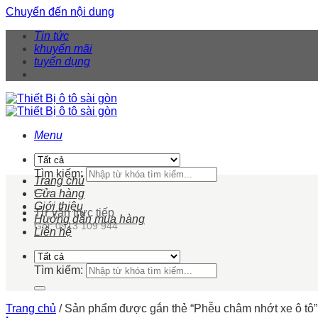
Chuyển đến nội dung
Tin tức
khuyến mãi
tuyển dụng
Menu
Tìm kiếm:
Trang chủ
Cửa hàng
Giới thiệu
Tư vấn trực tiếp
Hướng dẫn mua hàng
Gọi: 0913 109 944
Liên hệ
Tìm kiếm:
Trang chủ
/
Sản phẩm được gắn thẻ “Phễu châm nhớt xe ô tô”