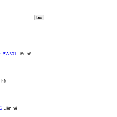
Lọc
ng BW301
Liên hệ
n hệ
5G
Liên hệ