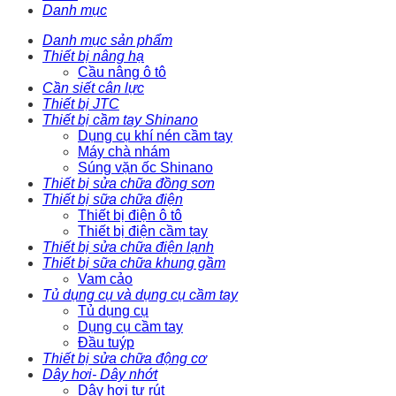
Danh mục
Danh mục sản phẩm
Thiết bị nâng hạ
Cầu nâng ô tô
Cần siết cân lực
Thiết bị JTC
Thiết bị cầm tay Shinano
Dụng cụ khí nén cầm tay
Máy chà nhám
Súng vặn ốc Shinano
Thiết bị sửa chữa đồng sơn
Thiết bị sữa chữa điện
Thiết bị điện ô tô
Thiết bị điện cầm tay
Thiết bị sửa chữa điện lạnh
Thiết bị sữa chữa khung gầm
Vam cảo
Tủ dụng cụ và dụng cụ cầm tay
Tủ dụng cụ
Dụng cụ cầm tay
Đầu tuýp
Thiết bị sửa chữa động cơ
Dây hơi- Dây nhớt
Dây hơi tự rút