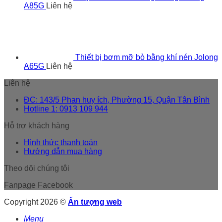
A85G
Liên hệ
Thiết bị bơm mỡ bò bằng khí nén Jolong
A65G
Liên hệ
Liên hệ
ĐC: 143/5 Phan huy ích, Phường 15, Quận Tân Bình
Hotline 1: 0913 109 944
Hỗ trợ khách hàng
Hình thức thanh toán
Hướng dẫn mua hàng
Theo dõi chúng tôi
Fanpage Facebook
Copyright 2026 ©
Ấn tượng web
Menu