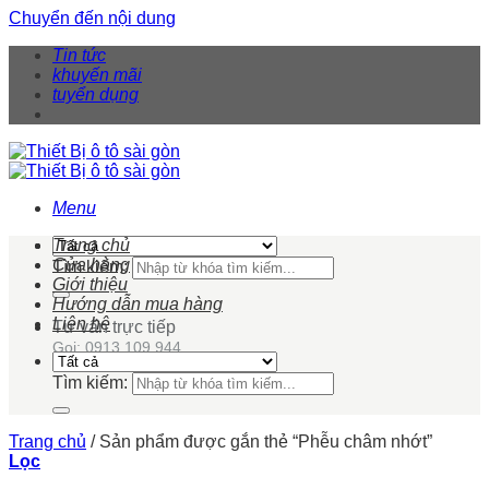
Chuyển đến nội dung
Tin tức
khuyến mãi
tuyển dụng
Menu
Trang chủ
Cửa hàng
Tìm kiếm:
Giới thiệu
Hướng dẫn mua hàng
Liên hệ
Tư vấn trực tiếp
Gọi: 0913 109 944
Tìm kiếm:
Trang chủ
/
Sản phẩm được gắn thẻ “Phễu châm nhớt”
Lọc