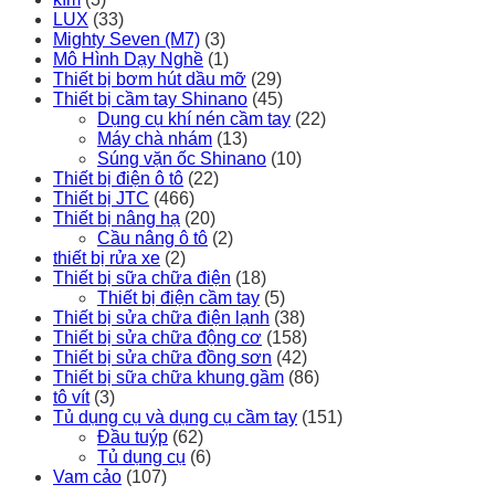
LUX
(33)
Mighty Seven (M7)
(3)
Mô Hình Dạy Nghề
(1)
Thiết bị bơm hút dầu mỡ
(29)
Thiết bị cầm tay Shinano
(45)
Dụng cụ khí nén cầm tay
(22)
Máy chà nhám
(13)
Súng vặn ốc Shinano
(10)
Thiết bị điện ô tô
(22)
Thiết bị JTC
(466)
Thiết bị nâng hạ
(20)
Cầu nâng ô tô
(2)
thiết bị rửa xe
(2)
Thiết bị sữa chữa điện
(18)
Thiết bị điện cầm tay
(5)
Thiết bị sửa chữa điện lạnh
(38)
Thiết bị sửa chữa động cơ
(158)
Thiết bị sửa chữa đồng sơn
(42)
Thiết bị sữa chữa khung gầm
(86)
tô vít
(3)
Tủ dụng cụ và dụng cụ cầm tay
(151)
Đầu tuýp
(62)
Tủ dụng cụ
(6)
Vam cảo
(107)