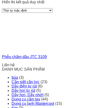
Hiển thị kết quả duy nhất
Phễu châm dầu JTC 3109
Liên hệ
DANH MỤC SẢN PHẨM
búa
(3)
Cần siết cân lực
(23)
Dây điện tự rút
(6)
Dây hơi tự rút
(5)
Dây hơi- Dây nhớt
(5)
Dụng cụ cầm tay
(44)
Dụng cụ lạnh Mastercool
(15)
kìm
(3)