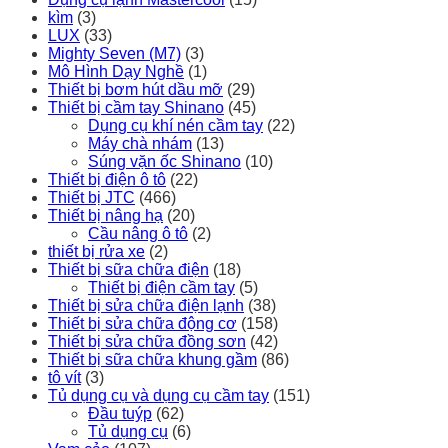
kìm
(3)
LUX
(33)
Mighty Seven (M7)
(3)
Mô Hình Dạy Nghề
(1)
Thiết bị bơm hút dầu mỡ
(29)
Thiết bị cầm tay Shinano
(45)
Dụng cụ khí nén cầm tay
(22)
Máy chà nhám
(13)
Súng vặn ốc Shinano
(10)
Thiết bị điện ô tô
(22)
Thiết bị JTC
(466)
Thiết bị nâng hạ
(20)
Cầu nâng ô tô
(2)
thiết bị rửa xe
(2)
Thiết bị sữa chữa điện
(18)
Thiết bị điện cầm tay
(5)
Thiết bị sửa chữa điện lạnh
(38)
Thiết bị sửa chữa động cơ
(158)
Thiết bị sửa chữa đồng sơn
(42)
Thiết bị sữa chữa khung gầm
(86)
tô vít
(3)
Tủ dụng cụ và dụng cụ cầm tay
(151)
Đầu tuýp
(62)
Tủ dụng cụ
(6)