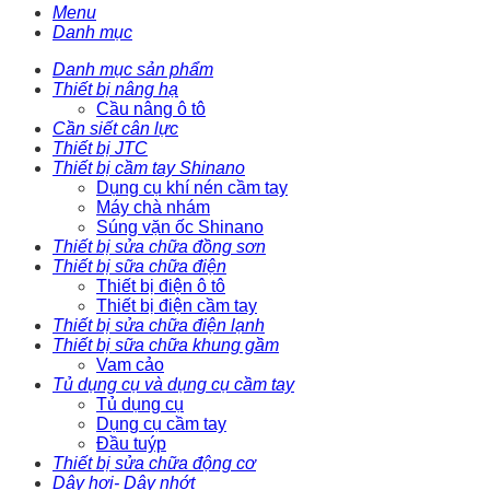
Menu
Danh mục
Danh mục sản phẩm
Thiết bị nâng hạ
Cầu nâng ô tô
Cần siết cân lực
Thiết bị JTC
Thiết bị cầm tay Shinano
Dụng cụ khí nén cầm tay
Máy chà nhám
Súng vặn ốc Shinano
Thiết bị sửa chữa đồng sơn
Thiết bị sữa chữa điện
Thiết bị điện ô tô
Thiết bị điện cầm tay
Thiết bị sửa chữa điện lạnh
Thiết bị sữa chữa khung gầm
Vam cảo
Tủ dụng cụ và dụng cụ cầm tay
Tủ dụng cụ
Dụng cụ cầm tay
Đầu tuýp
Thiết bị sửa chữa động cơ
Dây hơi- Dây nhớt