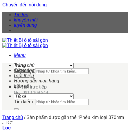
Chuyển đến nội dung
Tin tức
khuyến mãi
tuyển dụng
Menu
Trang chủ
Cửa hàng
Tìm kiếm:
Giới thiệu
Hướng dẫn mua hàng
Liên hệ
Tư vấn trực tiếp
Gọi: 0913 109 944
Tìm kiếm:
Trang chủ
/
Sản phẩm được gắn thẻ “Phễu kim loại 370mm
JTC”
Lọc