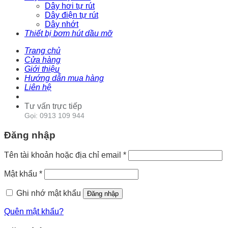
Dây hơi tự rút
Dây điện tự rút
Dây nhớt
Thiết bị bơm hút dầu mỡ
Trang chủ
Cửa hàng
Giới thiệu
Hướng dẫn mua hàng
Liên hệ
Tư vấn trực tiếp
Gọi: 0913 109 944
Đăng nhập
Tên tài khoản hoặc địa chỉ email
*
Mật khẩu
*
Ghi nhớ mật khẩu
Đăng nhập
Quên mật khẩu?