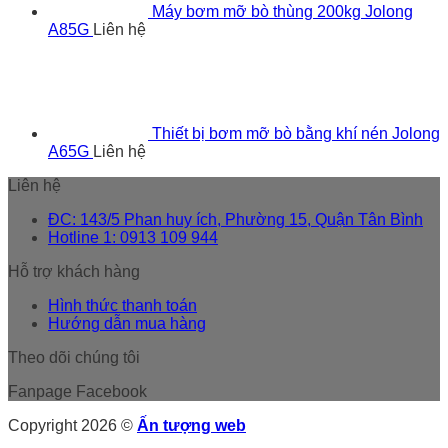
Máy bơm mỡ bò thùng 200kg Jolong
A85G
Liên hệ
Thiết bị bơm mỡ bò bằng khí nén Jolong
A65G
Liên hệ
Liên hệ
ĐC: 143/5 Phan huy ích, Phường 15, Quận Tân Bình
Hotline 1: 0913 109 944
Hỗ trợ khách hàng
Hình thức thanh toán
Hướng dẫn mua hàng
Theo dõi chúng tôi
Fanpage Facebook
Copyright 2026 ©
Ấn tượng web