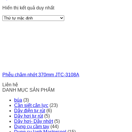
Hiển thị kết quả duy nhất
Phễu châm nhớt 370mm JTC-3108A
Liên hệ
DANH MỤC SẢN PHẨM
búa
(3)
Cần siết cân lực
(23)
Dây điện tự rút
(6)
Dây hơi tự rút
(5)
Dây hơi- Dây nhớt
(5)
Dụng cụ cầm tay
(44)
Dụng cụ lạnh Mastercool
(15)