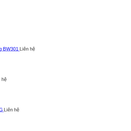
ng BW301
Liên hệ
n hệ
5G
Liên hệ