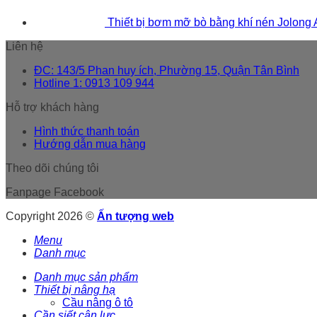
Thiết bị bơm mỡ bò bằng khí nén Jolong
Liên hệ
ĐC: 143/5 Phan huy ích, Phường 15, Quận Tân Bình
Hotline 1: 0913 109 944
Hỗ trợ khách hàng
Hình thức thanh toán
Hướng dẫn mua hàng
Theo dõi chúng tôi
Fanpage Facebook
Copyright 2026 ©
Ấn tượng web
Menu
Danh mục
Danh mục sản phẩm
Thiết bị nâng hạ
Cầu nâng ô tô
Cần siết cân lực