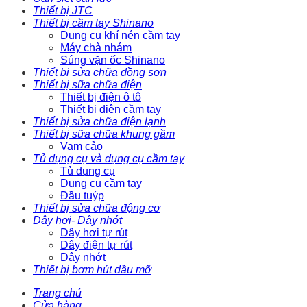
Thiết bị JTC
Thiết bị cầm tay Shinano
Dụng cụ khí nén cầm tay
Máy chà nhám
Súng vặn ốc Shinano
Thiết bị sửa chữa đồng sơn
Thiết bị sữa chữa điện
Thiết bị điện ô tô
Thiết bị điện cầm tay
Thiết bị sửa chữa điện lạnh
Thiết bị sữa chữa khung gầm
Vam cảo
Tủ dụng cụ và dụng cụ cầm tay
Tủ dụng cụ
Dụng cụ cầm tay
Đầu tuýp
Thiết bị sửa chữa động cơ
Dây hơi- Dây nhớt
Dây hơi tự rút
Dây điện tự rút
Dây nhớt
Thiết bị bơm hút dầu mỡ
Trang chủ
Cửa hàng