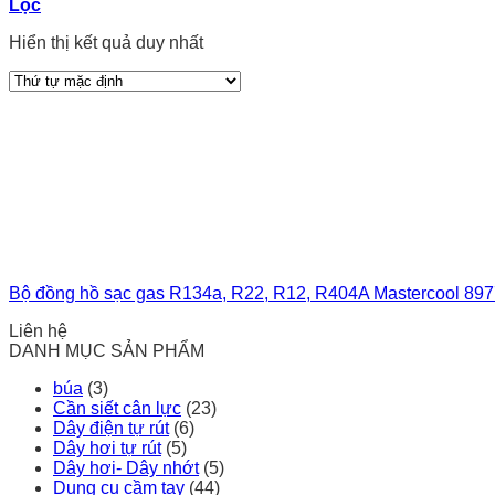
Lọc
Hiển thị kết quả duy nhất
Bộ đồng hồ sạc gas R134a, R22, R12, R404A Mastercool 8
Liên hệ
DANH MỤC SẢN PHẨM
búa
(3)
Cần siết cân lực
(23)
Dây điện tự rút
(6)
Dây hơi tự rút
(5)
Dây hơi- Dây nhớt
(5)
Dụng cụ cầm tay
(44)