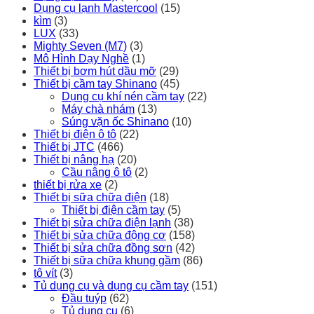
Dụng cụ lạnh Mastercool
(15)
kìm
(3)
LUX
(33)
Mighty Seven (M7)
(3)
Mô Hình Dạy Nghề
(1)
Thiết bị bơm hút dầu mỡ
(29)
Thiết bị cầm tay Shinano
(45)
Dụng cụ khí nén cầm tay
(22)
Máy chà nhám
(13)
Súng vặn ốc Shinano
(10)
Thiết bị điện ô tô
(22)
Thiết bị JTC
(466)
Thiết bị nâng hạ
(20)
Cầu nâng ô tô
(2)
thiết bị rửa xe
(2)
Thiết bị sữa chữa điện
(18)
Thiết bị điện cầm tay
(5)
Thiết bị sửa chữa điện lạnh
(38)
Thiết bị sửa chữa động cơ
(158)
Thiết bị sửa chữa đồng sơn
(42)
Thiết bị sữa chữa khung gầm
(86)
tô vít
(3)
Tủ dụng cụ và dụng cụ cầm tay
(151)
Đầu tuýp
(62)
Tủ dụng cụ
(6)