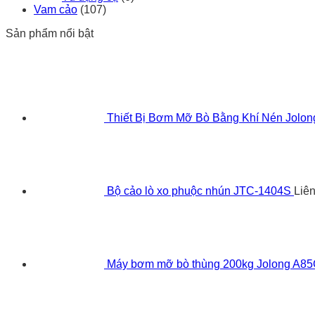
Vam cảo
(107)
Sản phẩm nổi bật
Thiết Bị Bơm Mỡ Bò Bằng Khí Nén Jolo
Bộ cảo lò xo phuộc nhún JTC-1404S
Liê
Máy bơm mỡ bò thùng 200kg Jolong A8