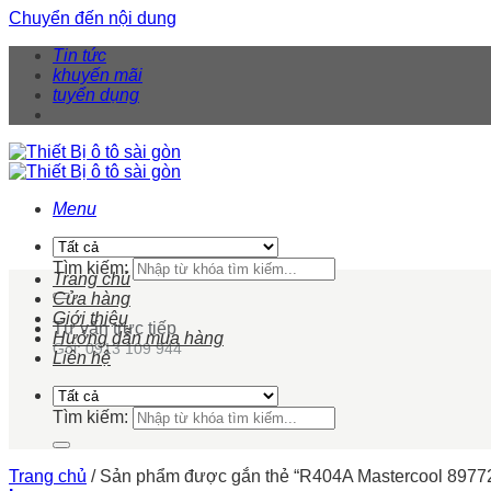
Chuyển đến nội dung
Tin tức
khuyến mãi
tuyển dụng
Menu
Tìm kiếm:
Trang chủ
Cửa hàng
Giới thiệu
Tư vấn trực tiếp
Hướng dẫn mua hàng
Gọi: 0913 109 944
Liên hệ
Tìm kiếm:
Trang chủ
/
Sản phẩm được gắn thẻ “R404A Mastercool 897