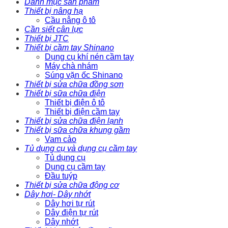
Danh mục sản phẩm
Thiết bị nâng hạ
Cầu nâng ô tô
Cần siết cân lực
Thiết bị JTC
Thiết bị cầm tay Shinano
Dụng cụ khí nén cầm tay
Máy chà nhám
Súng vặn ốc Shinano
Thiết bị sửa chữa đồng sơn
Thiết bị sữa chữa điện
Thiết bị điện ô tô
Thiết bị điện cầm tay
Thiết bị sửa chữa điện lạnh
Thiết bị sữa chữa khung gầm
Vam cảo
Tủ dụng cụ và dụng cụ cầm tay
Tủ dụng cụ
Dụng cụ cầm tay
Đầu tuýp
Thiết bị sửa chữa động cơ
Dây hơi- Dây nhớt
Dây hơi tự rút
Dây điện tự rút
Dây nhớt