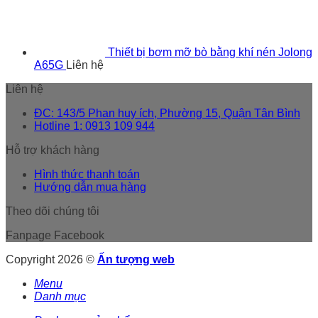
Thiết bị bơm mỡ bò bằng khí nén Jolong
A65G
Liên hệ
Liên hệ
ĐC: 143/5 Phan huy ích, Phường 15, Quận Tân Bình
Hotline 1: 0913 109 944
Hỗ trợ khách hàng
Hình thức thanh toán
Hướng dẫn mua hàng
Theo dõi chúng tôi
Fanpage Facebook
Copyright 2026 ©
Ấn tượng web
Menu
Danh mục