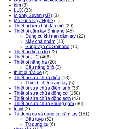
kìm
(3)
LUX
(33)
Mighty Seven (M7)
(3)
Mô Hình Dạy Nghề
(1)
Thiết bị bơm hút dầu mỡ
(29)
Thiết bị cầm tay Shinano
(45)
Dụng cụ khí nén cầm tay
(22)
Máy chà nhám
(13)
Súng vặn ốc Shinano
(10)
Thiết bị điện ô tô
(22)
Thiết bị JTC
(466)
Thiết bị nâng hạ
(20)
Cầu nâng ô tô
(2)
thiết bị rửa xe
(2)
Thiết bị sữa chữa điện
(18)
Thiết bị điện cầm tay
(5)
Thiết bị sửa chữa điện lạnh
(38)
Thiết bị sửa chữa động cơ
(158)
Thiết bị sửa chữa đồng sơn
(42)
Thiết bị sữa chữa khung gầm
(86)
tô vít
(3)
Tủ dụng cụ và dụng cụ cầm tay
(151)
Đầu tuýp
(62)
Tủ dụng cụ
(6)