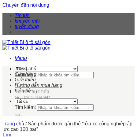
Chuyển đến nội dung
Tin tức
khuyến mãi
tuyển dụng
Menu
Trang chủ
Cửa hàng
Tìm kiếm:
Giới thiệu
Hướng dẫn mua hàng
Liên hệ
Tư vấn trực tiếp
Gọi: 0913 109 944
Tìm kiếm:
Trang chủ
/
Sản phẩm được gắn thẻ “rửa xe công nghiệp áp
lực cao 100 bar”
Lọc