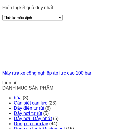
Hiển thị kết quả duy nhất
Máy rửa xe công nghiệp áp lực cao 100 bar
Liên hệ
DANH MỤC SẢN PHẨM
búa
(3)
Cần siết cân lực
(23)
Dây điện tự rút
(6)
Dây hơi tự rút
(5)
Dây hơi- Dây nhớt
(5)
Dụng cụ cầm tay
(44)
Dụng cụ lạnh Mastercool
(15)