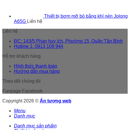
Thiết bị bơm mỡ bò bằng khí nén Jolong
A65G
Liên hệ
Liên hệ
ĐC: 143/5 Phan huy ích, Phường 15, Quận Tân Bình
Hotline 1: 0913 109 944
Hỗ trợ khách hàng
Hình thức thanh toán
Hướng dẫn mua hàng
Theo dõi chúng tôi
Fanpage Facebook
Copyright 2026 ©
Ấn tượng web
Menu
Danh mục
Danh mục sản phẩm