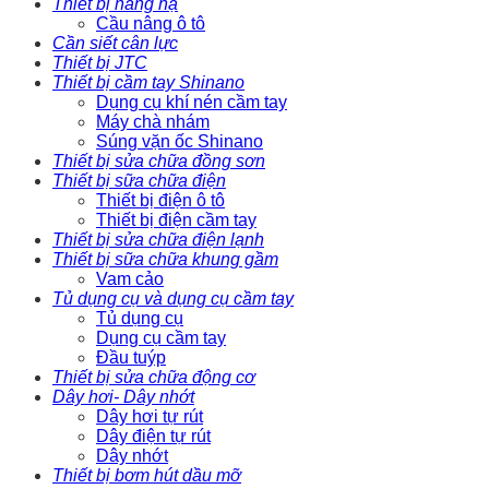
Thiết bị nâng hạ
Cầu nâng ô tô
Cần siết cân lực
Thiết bị JTC
Thiết bị cầm tay Shinano
Dụng cụ khí nén cầm tay
Máy chà nhám
Súng vặn ốc Shinano
Thiết bị sửa chữa đồng sơn
Thiết bị sữa chữa điện
Thiết bị điện ô tô
Thiết bị điện cầm tay
Thiết bị sửa chữa điện lạnh
Thiết bị sữa chữa khung gầm
Vam cảo
Tủ dụng cụ và dụng cụ cầm tay
Tủ dụng cụ
Dụng cụ cầm tay
Đầu tuýp
Thiết bị sửa chữa động cơ
Dây hơi- Dây nhớt
Dây hơi tự rút
Dây điện tự rút
Dây nhớt
Thiết bị bơm hút dầu mỡ