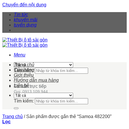
Chuyển đến nội dung
Tin tức
khuyến mãi
tuyển dụng
Menu
Trang chủ
Cửa hàng
Tìm kiếm:
Giới thiệu
Hướng dẫn mua hàng
Liên hệ
Tư vấn trực tiếp
Gọi: 0913 109 944
Tìm kiếm:
Trang chủ
/
Sản phẩm được gắn thẻ “Samoa 482200”
Lọc