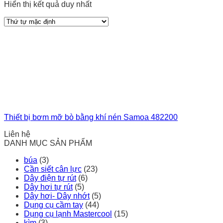
Hiển thị kết quả duy nhất
Thiết bị bơm mỡ bò bằng khí nén Samoa 482200
Liên hệ
DANH MỤC SẢN PHẨM
búa
(3)
Cần siết cân lực
(23)
Dây điện tự rút
(6)
Dây hơi tự rút
(5)
Dây hơi- Dây nhớt
(5)
Dụng cụ cầm tay
(44)
Dụng cụ lạnh Mastercool
(15)
kìm
(3)