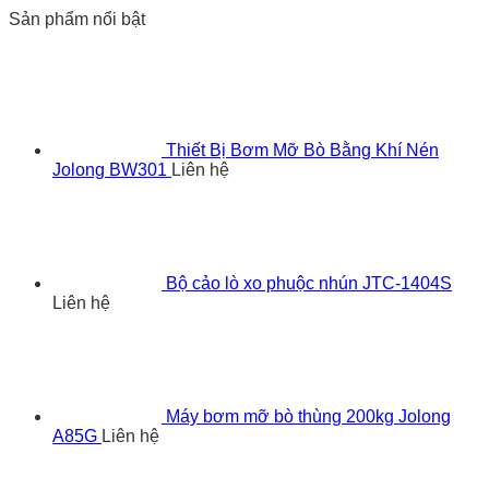
Sản phẩm nổi bật
Thiết Bị Bơm Mỡ Bò Bằng Khí Nén
Jolong BW301
Liên hệ
Bộ cảo lò xo phuộc nhún JTC-1404S
Liên hệ
Máy bơm mỡ bò thùng 200kg Jolong
A85G
Liên hệ