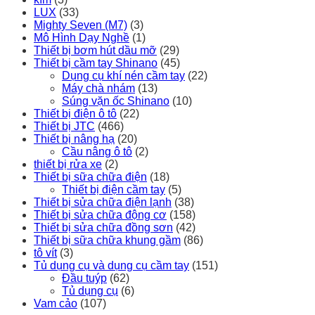
LUX
(33)
Mighty Seven (M7)
(3)
Mô Hình Dạy Nghề
(1)
Thiết bị bơm hút dầu mỡ
(29)
Thiết bị cầm tay Shinano
(45)
Dụng cụ khí nén cầm tay
(22)
Máy chà nhám
(13)
Súng vặn ốc Shinano
(10)
Thiết bị điện ô tô
(22)
Thiết bị JTC
(466)
Thiết bị nâng hạ
(20)
Cầu nâng ô tô
(2)
thiết bị rửa xe
(2)
Thiết bị sữa chữa điện
(18)
Thiết bị điện cầm tay
(5)
Thiết bị sửa chữa điện lạnh
(38)
Thiết bị sửa chữa động cơ
(158)
Thiết bị sửa chữa đồng sơn
(42)
Thiết bị sữa chữa khung gầm
(86)
tô vít
(3)
Tủ dụng cụ và dụng cụ cầm tay
(151)
Đầu tuýp
(62)
Tủ dụng cụ
(6)
Vam cảo
(107)