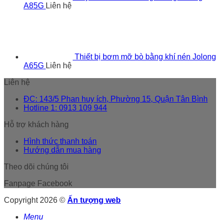
A85G
Liên hệ
Thiết bị bơm mỡ bò bằng khí nén Jolong
A65G
Liên hệ
Liên hệ
ĐC: 143/5 Phan huy ích, Phường 15, Quận Tân Bình
Hotline 1: 0913 109 944
Hỗ trợ khách hàng
Hình thức thanh toán
Hướng dẫn mua hàng
Theo dõi chúng tôi
Fanpage Facebook
Copyright 2026 ©
Ấn tượng web
Menu