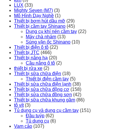
LUX
(33)
Mighty Seven (M7)
(3)
Mô Hình Dạy Nghề
(1)
Thiết bị bơm hút dầu mỡ
(29)
Thiết bị cầm tay Shinano
(45)
Dụng cụ khí nén cầm tay
(22)
Máy chà nhám
(13)
Súng vặn ốc Shinano
(10)
Thiết bị điện ô tô
(22)
Thiết bị JTC
(466)
Thiết bị nâng hạ
(20)
Cầu nâng ô tô
(2)
thiết bị rửa xe
(2)
Thiết bị sữa chữa điện
(18)
Thiết bị điện cầm tay
(5)
Thiết bị sửa chữa điện lạnh
(38)
Thiết bị sửa chữa động cơ
(158)
Thiết bị sửa chữa đồng sơn
(42)
Thiết bị sữa chữa khung gầm
(86)
tô vít
(3)
Tủ dụng cụ và dụng cụ cầm tay
(151)
Đầu tuýp
(62)
Tủ dụng cụ
(6)
Vam cảo
(107)