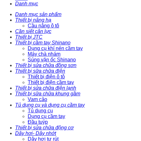
Danh mục
Danh mục sản phẩm
Thiết bị nâng hạ
Cầu nâng ô tô
Cần siết cân lực
Thiết bị JTC
Thiết bị cầm tay Shinano
Dụng cụ khí nén cầm tay
Máy chà nhám
Súng vặn ốc Shinano
Thiết bị sửa chữa đồng sơn
Thiết bị sữa chữa điện
Thiết bị điện ô tô
Thiết bị điện cầm tay
Thiết bị sửa chữa điện lạnh
Thiết bị sữa chữa khung gầm
Vam cảo
Tủ dụng cụ và dụng cụ cầm tay
Tủ dụng cụ
Dụng cụ cầm tay
Đầu tuýp
Thiết bị sửa chữa động cơ
Dây hơi- Dây nhớt
Dây hơi tự rút