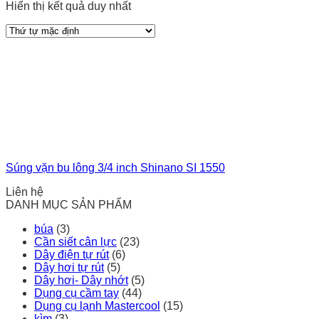
Hiển thị kết quả duy nhất
Súng vặn bu lông 3/4 inch Shinano SI 1550
Liên hệ
DANH MỤC SẢN PHẨM
búa
(3)
Cần siết cân lực
(23)
Dây điện tự rút
(6)
Dây hơi tự rút
(5)
Dây hơi- Dây nhớt
(5)
Dụng cụ cầm tay
(44)
Dụng cụ lạnh Mastercool
(15)
kìm
(3)