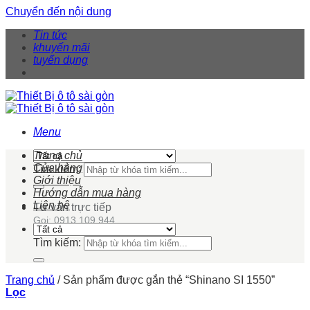
Chuyển đến nội dung
Tin tức
khuyến mãi
tuyển dụng
Menu
Trang chủ
Cửa hàng
Tìm kiếm:
Giới thiệu
Hướng dẫn mua hàng
Liên hệ
Tư vấn trực tiếp
Gọi: 0913 109 944
Tìm kiếm:
Trang chủ
/
Sản phẩm được gắn thẻ “Shinano SI 1550”
Lọc