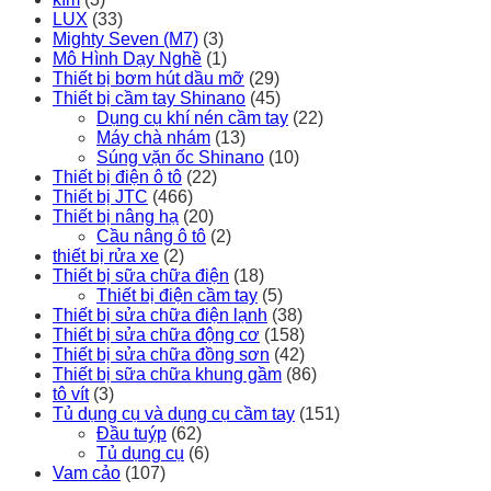
LUX
(33)
Mighty Seven (M7)
(3)
Mô Hình Dạy Nghề
(1)
Thiết bị bơm hút dầu mỡ
(29)
Thiết bị cầm tay Shinano
(45)
Dụng cụ khí nén cầm tay
(22)
Máy chà nhám
(13)
Súng vặn ốc Shinano
(10)
Thiết bị điện ô tô
(22)
Thiết bị JTC
(466)
Thiết bị nâng hạ
(20)
Cầu nâng ô tô
(2)
thiết bị rửa xe
(2)
Thiết bị sữa chữa điện
(18)
Thiết bị điện cầm tay
(5)
Thiết bị sửa chữa điện lạnh
(38)
Thiết bị sửa chữa động cơ
(158)
Thiết bị sửa chữa đồng sơn
(42)
Thiết bị sữa chữa khung gầm
(86)
tô vít
(3)
Tủ dụng cụ và dụng cụ cầm tay
(151)
Đầu tuýp
(62)
Tủ dụng cụ
(6)
Vam cảo
(107)