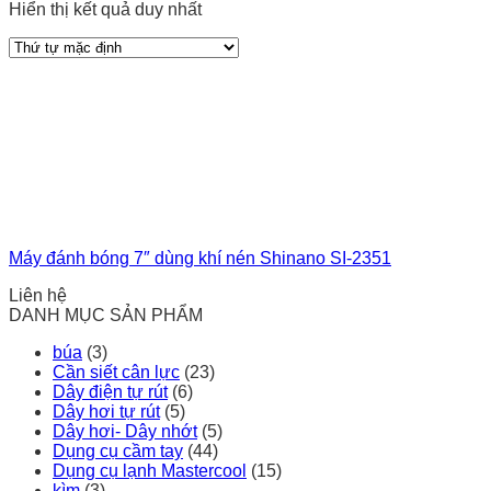
Hiển thị kết quả duy nhất
Máy đánh bóng 7″ dùng khí nén Shinano SI-2351
Liên hệ
DANH MỤC SẢN PHẨM
búa
(3)
Cần siết cân lực
(23)
Dây điện tự rút
(6)
Dây hơi tự rút
(5)
Dây hơi- Dây nhớt
(5)
Dụng cụ cầm tay
(44)
Dụng cụ lạnh Mastercool
(15)
kìm
(3)