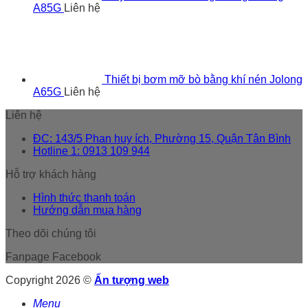
A85G
Liên hệ
Thiết bị bơm mỡ bò bằng khí nén Jolong
A65G
Liên hệ
Liên hệ
ĐC: 143/5 Phan huy ích, Phường 15, Quận Tân Bình
Hotline 1: 0913 109 944
Hỗ trợ khách hàng
Hình thức thanh toán
Hướng dẫn mua hàng
Theo dõi chúng tôi
Fanpage Facebook
Copyright 2026 ©
Ấn tượng web
Menu