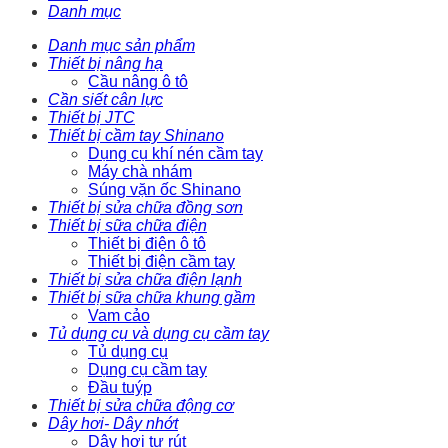
Danh mục
Danh mục sản phẩm
Thiết bị nâng hạ
Cầu nâng ô tô
Cần siết cân lực
Thiết bị JTC
Thiết bị cầm tay Shinano
Dụng cụ khí nén cầm tay
Máy chà nhám
Súng vặn ốc Shinano
Thiết bị sửa chữa đồng sơn
Thiết bị sữa chữa điện
Thiết bị điện ô tô
Thiết bị điện cầm tay
Thiết bị sửa chữa điện lạnh
Thiết bị sữa chữa khung gầm
Vam cảo
Tủ dụng cụ và dụng cụ cầm tay
Tủ dụng cụ
Dụng cụ cầm tay
Đầu tuýp
Thiết bị sửa chữa động cơ
Dây hơi- Dây nhớt
Dây hơi tự rút