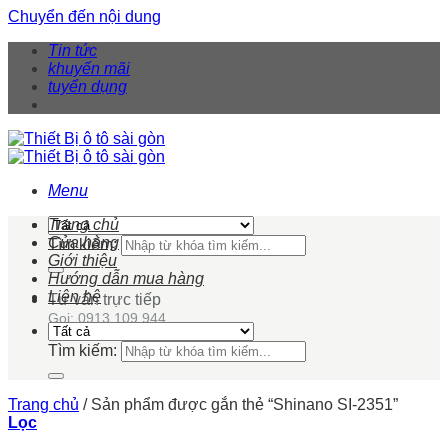
Chuyển đến nội dung
Tin tức
khuyến mãi
tuyển dụng
Menu
Trang chủ
Cửa hàng
Tìm kiếm:
Giới thiệu
Hướng dẫn mua hàng
Liên hệ
Tư vấn trực tiếp
Gọi: 0913 109 944
Tìm kiếm:
Trang chủ
/
Sản phẩm được gắn thẻ “Shinano SI-2351”
Lọc