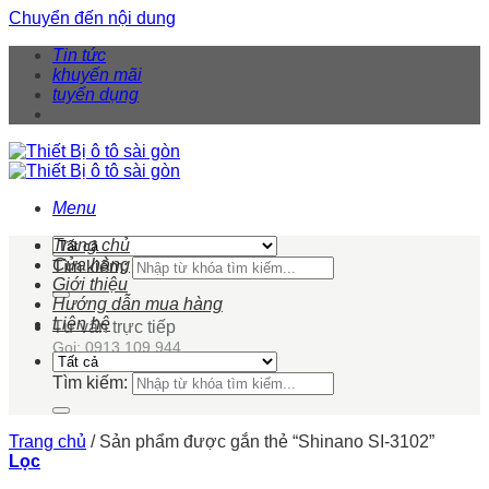
Chuyển đến nội dung
Tin tức
khuyến mãi
tuyển dụng
Menu
Trang chủ
Cửa hàng
Tìm kiếm:
Giới thiệu
Hướng dẫn mua hàng
Liên hệ
Tư vấn trực tiếp
Gọi: 0913 109 944
Tìm kiếm:
Trang chủ
/
Sản phẩm được gắn thẻ “Shinano SI-3102”
Lọc