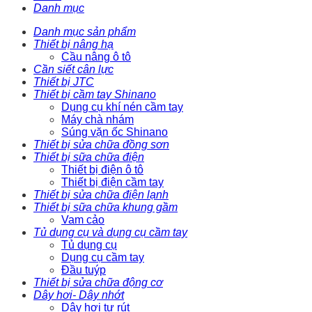
Danh mục
Danh mục sản phẩm
Thiết bị nâng hạ
Cầu nâng ô tô
Cần siết cân lực
Thiết bị JTC
Thiết bị cầm tay Shinano
Dụng cụ khí nén cầm tay
Máy chà nhám
Súng vặn ốc Shinano
Thiết bị sửa chữa đồng sơn
Thiết bị sữa chữa điện
Thiết bị điện ô tô
Thiết bị điện cầm tay
Thiết bị sửa chữa điện lạnh
Thiết bị sữa chữa khung gầm
Vam cảo
Tủ dụng cụ và dụng cụ cầm tay
Tủ dụng cụ
Dụng cụ cầm tay
Đầu tuýp
Thiết bị sửa chữa động cơ
Dây hơi- Dây nhớt
Dây hơi tự rút