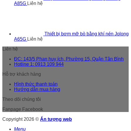
A85G
Liên hệ
Thiết bị bơm mỡ bò bằng khí nén Jolong
A65G
Liên hệ
Liên hệ
ĐC: 143/5 Phan huy ích, Phường 15, Quận Tân Bình
Hotline 1: 0913 109 944
Hỗ trợ khách hàng
Hình thức thanh toán
Hướng dẫn mua hàng
Theo dõi chúng tôi
Fanpage Facebook
Copyright 2026 ©
Ấn tượng web
Menu