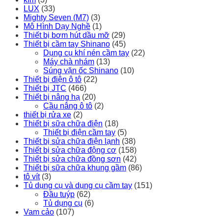
LUX
(33)
Mighty Seven (M7)
(3)
Mô Hình Dạy Nghề
(1)
Thiết bị bơm hút dầu mỡ
(29)
Thiết bị cầm tay Shinano
(45)
Dụng cụ khí nén cầm tay
(22)
Máy chà nhám
(13)
Súng vặn ốc Shinano
(10)
Thiết bị điện ô tô
(22)
Thiết bị JTC
(466)
Thiết bị nâng hạ
(20)
Cầu nâng ô tô
(2)
thiết bị rửa xe
(2)
Thiết bị sữa chữa điện
(18)
Thiết bị điện cầm tay
(5)
Thiết bị sửa chữa điện lạnh
(38)
Thiết bị sửa chữa động cơ
(158)
Thiết bị sửa chữa đồng sơn
(42)
Thiết bị sữa chữa khung gầm
(86)
tô vít
(3)
Tủ dụng cụ và dụng cụ cầm tay
(151)
Đầu tuýp
(62)
Tủ dụng cụ
(6)
Vam cảo
(107)