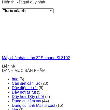
Hiển thị kết quả duy nhất
Máy chà nhám tròn 3″ Shinano SI 3102
Liên hệ
DANH MỤC SẢN PHẨM
búa
(3)
Cần siết cân lực
(23)
Dây điện tự rút
(6)
Dây hơi tự rút
(5)
Dây hơi- Dây nhớt
(5)
Dụng cụ cầm tay
(44)
Dụng cụ lạnh Mastercool
(15)
kìm
(3)