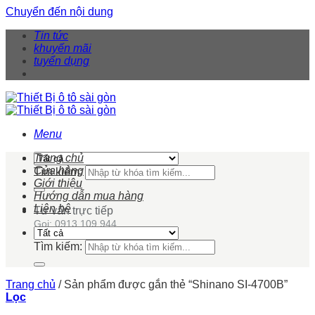
Chuyển đến nội dung
Tin tức
khuyến mãi
tuyển dụng
Menu
Trang chủ
Cửa hàng
Tìm kiếm:
Giới thiệu
Hướng dẫn mua hàng
Liên hệ
Tư vấn trực tiếp
Gọi: 0913 109 944
Tìm kiếm:
Trang chủ
/
Sản phẩm được gắn thẻ “Shinano SI-4700B”
Lọc