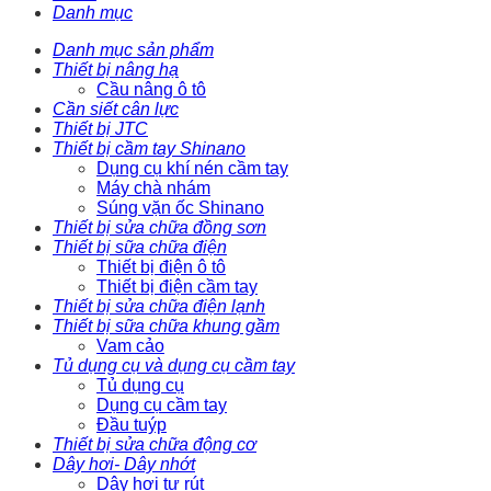
Danh mục
Danh mục sản phẩm
Thiết bị nâng hạ
Cầu nâng ô tô
Cần siết cân lực
Thiết bị JTC
Thiết bị cầm tay Shinano
Dụng cụ khí nén cầm tay
Máy chà nhám
Súng vặn ốc Shinano
Thiết bị sửa chữa đồng sơn
Thiết bị sữa chữa điện
Thiết bị điện ô tô
Thiết bị điện cầm tay
Thiết bị sửa chữa điện lạnh
Thiết bị sữa chữa khung gầm
Vam cảo
Tủ dụng cụ và dụng cụ cầm tay
Tủ dụng cụ
Dụng cụ cầm tay
Đầu tuýp
Thiết bị sửa chữa động cơ
Dây hơi- Dây nhớt
Dây hơi tự rút