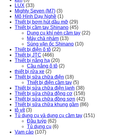
LUX
(33)
Mighty Seven (M7)
(3)
Mô Hình Dạy Nghề
(1)
Thiết bị bơm hút dầu mỡ
(29)
Thiết bị cầm tay Shinano
(45)
Dụng cụ khí nén cầm tay
(22)
Máy chà nhám
(13)
Súng vặn ốc Shinano
(10)
Thiết bị điện ô tô
(22)
Thiết bị JTC
(466)
Thiết bị nâng hạ
(20)
Cầu nâng ô tô
(2)
thiết bị rửa xe
(2)
Thiết bị sữa chữa điện
(18)
Thiết bị điện cầm tay
(5)
Thiết bị sửa chữa điện lạnh
(38)
Thiết bị sửa chữa động cơ
(158)
Thiết bị sửa chữa đồng sơn
(42)
Thiết bị sữa chữa khung gầm
(86)
tô vít
(3)
Tủ dụng cụ và dụng cụ cầm tay
(151)
Đầu tuýp
(62)
Tủ dụng cụ
(6)
Vam cảo
(107)