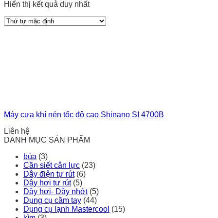
Hiển thị kết quả duy nhất
Máy cưa khí nén tốc độ cao Shinano SI 4700B
Liên hệ
DANH MỤC SẢN PHẨM
búa
(3)
Cần siết cân lực
(23)
Dây điện tự rút
(6)
Dây hơi tự rút
(5)
Dây hơi- Dây nhớt
(5)
Dụng cụ cầm tay
(44)
Dụng cụ lạnh Mastercool
(15)
kìm
(3)