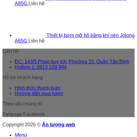
A85G
Liên hệ
Thiết bị bơm mỡ bò bằng khí nén Jolong
A65G
Liên hệ
Liên hệ
ĐC: 143/5 Phan huy ích, Phường 15, Quận Tân Bình
Hotline 1: 0913 109 944
Hỗ trợ khách hàng
Hình thức thanh toán
Hướng dẫn mua hàng
Theo dõi chúng tôi
Fanpage Facebook
Copyright 2026 ©
Ấn tượng web
Menu