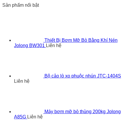
Sản phẩm nổi bật
Thiết Bị Bơm Mỡ Bò Bằng Khí Nén
Jolong BW301
Liên hệ
Bộ cảo lò xo phuộc nhún JTC-1404S
Liên hệ
Máy bơm mỡ bò thùng 200kg Jolong
A85G
Liên hệ