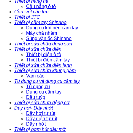
Thiết bị nâng hạ
Cầu nâng ô tô
Cần siết cân lực
Thiết bị JTC
Thiết bị cầm tay Shinano
Dụng cụ khí nén cầm tay
Máy chà nhám
Súng vặn ốc Shinano
Thiết bị sửa chữa đồng sơn
Thiết bị sữa chữa điện
Thiết bị điện ô tô
Thiết bị điện cầm tay
Thiết bị sửa chữa điện lạnh
Thiết bị sữa chữa khung gầm
Vam cảo
Tủ dụng cụ và dụng cụ cầm tay
Tủ dụng cụ
Dụng cụ cầm tay
Đầu tuýp
Thiết bị sửa chữa động cơ
Dây hơi- Dây nhớt
Dây hơi tự rút
Dây điện tự rút
Dây nhớt
Thiết bị bơm hút dầu mỡ