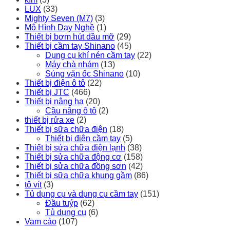
LUX
(33)
Mighty Seven (M7)
(3)
Mô Hình Dạy Nghề
(1)
Thiết bị bơm hút dầu mỡ
(29)
Thiết bị cầm tay Shinano
(45)
Dụng cụ khí nén cầm tay
(22)
Máy chà nhám
(13)
Súng vặn ốc Shinano
(10)
Thiết bị điện ô tô
(22)
Thiết bị JTC
(466)
Thiết bị nâng hạ
(20)
Cầu nâng ô tô
(2)
thiết bị rửa xe
(2)
Thiết bị sữa chữa điện
(18)
Thiết bị điện cầm tay
(5)
Thiết bị sửa chữa điện lạnh
(38)
Thiết bị sửa chữa động cơ
(158)
Thiết bị sửa chữa đồng sơn
(42)
Thiết bị sữa chữa khung gầm
(86)
tô vít
(3)
Tủ dụng cụ và dụng cụ cầm tay
(151)
Đầu tuýp
(62)
Tủ dụng cụ
(6)
Vam cảo
(107)