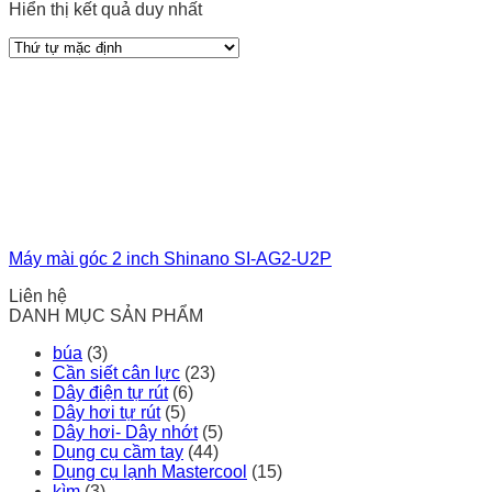
Hiển thị kết quả duy nhất
Máy mài góc 2 inch Shinano SI-AG2-U2P
Liên hệ
DANH MỤC SẢN PHẨM
búa
(3)
Cần siết cân lực
(23)
Dây điện tự rút
(6)
Dây hơi tự rút
(5)
Dây hơi- Dây nhớt
(5)
Dụng cụ cầm tay
(44)
Dụng cụ lạnh Mastercool
(15)
kìm
(3)