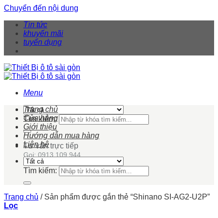
Chuyển đến nội dung
Tin tức
khuyến mãi
tuyển dụng
Menu
Trang chủ
Cửa hàng
Tìm kiếm:
Giới thiệu
Hướng dẫn mua hàng
Liên hệ
Tư vấn trực tiếp
Gọi: 0913 109 944
Tìm kiếm:
Trang chủ
/
Sản phẩm được gắn thẻ “Shinano SI-AG2-U2P”
Lọc