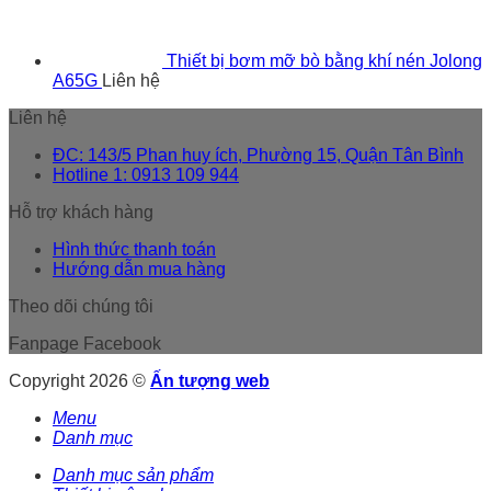
Thiết bị bơm mỡ bò bằng khí nén Jolong
A65G
Liên hệ
Liên hệ
ĐC: 143/5 Phan huy ích, Phường 15, Quận Tân Bình
Hotline 1: 0913 109 944
Hỗ trợ khách hàng
Hình thức thanh toán
Hướng dẫn mua hàng
Theo dõi chúng tôi
Fanpage Facebook
Copyright 2026 ©
Ấn tượng web
Menu
Danh mục
Danh mục sản phẩm