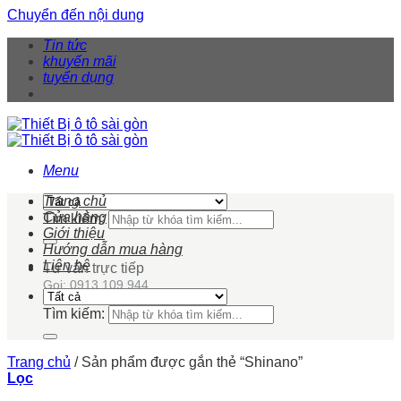
Chuyển đến nội dung
Tin tức
khuyến mãi
tuyển dụng
Menu
Trang chủ
Cửa hàng
Tìm kiếm:
Giới thiệu
Hướng dẫn mua hàng
Liên hệ
Tư vấn trực tiếp
Gọi: 0913 109 944
Tìm kiếm:
Trang chủ
/
Sản phẩm được gắn thẻ “Shinano”
Lọc