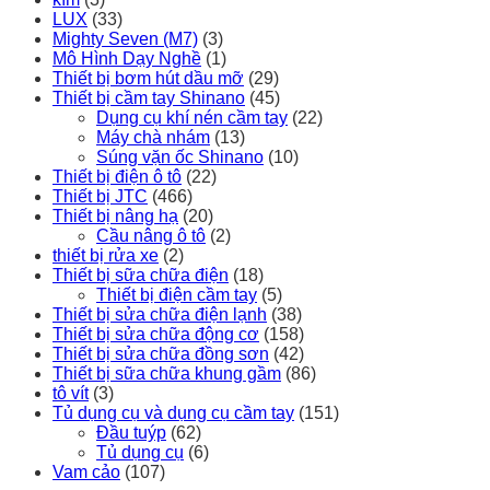
LUX
(33)
Mighty Seven (M7)
(3)
Mô Hình Dạy Nghề
(1)
Thiết bị bơm hút dầu mỡ
(29)
Thiết bị cầm tay Shinano
(45)
Dụng cụ khí nén cầm tay
(22)
Máy chà nhám
(13)
Súng vặn ốc Shinano
(10)
Thiết bị điện ô tô
(22)
Thiết bị JTC
(466)
Thiết bị nâng hạ
(20)
Cầu nâng ô tô
(2)
thiết bị rửa xe
(2)
Thiết bị sữa chữa điện
(18)
Thiết bị điện cầm tay
(5)
Thiết bị sửa chữa điện lạnh
(38)
Thiết bị sửa chữa động cơ
(158)
Thiết bị sửa chữa đồng sơn
(42)
Thiết bị sữa chữa khung gầm
(86)
tô vít
(3)
Tủ dụng cụ và dụng cụ cầm tay
(151)
Đầu tuýp
(62)
Tủ dụng cụ
(6)
Vam cảo
(107)