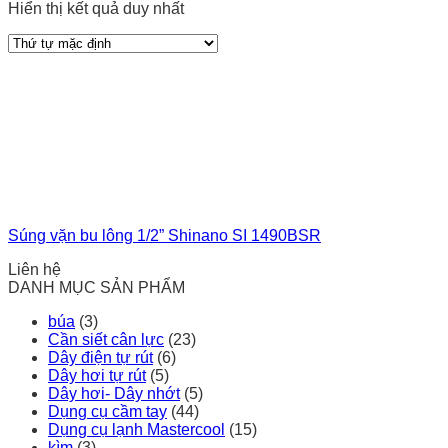
Hiển thị kết quả duy nhất
Súng vặn bu lông 1/2” Shinano SI 1490BSR
Liên hệ
DANH MỤC SẢN PHẨM
búa
(3)
Cần siết cân lực
(23)
Dây điện tự rút
(6)
Dây hơi tự rút
(5)
Dây hơi- Dây nhớt
(5)
Dụng cụ cầm tay
(44)
Dụng cụ lạnh Mastercool
(15)
kìm
(3)