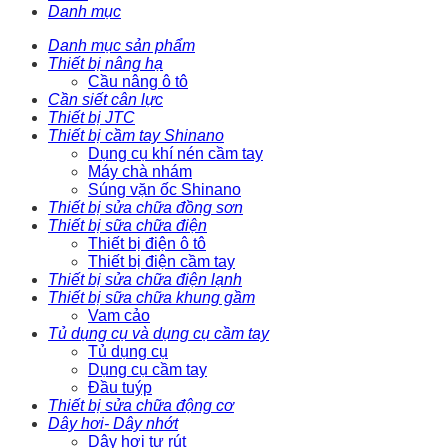
Danh mục
Danh mục sản phẩm
Thiết bị nâng hạ
Cầu nâng ô tô
Cần siết cân lực
Thiết bị JTC
Thiết bị cầm tay Shinano
Dụng cụ khí nén cầm tay
Máy chà nhám
Súng vặn ốc Shinano
Thiết bị sửa chữa đồng sơn
Thiết bị sữa chữa điện
Thiết bị điện ô tô
Thiết bị điện cầm tay
Thiết bị sửa chữa điện lạnh
Thiết bị sữa chữa khung gầm
Vam cảo
Tủ dụng cụ và dụng cụ cầm tay
Tủ dụng cụ
Dụng cụ cầm tay
Đầu tuýp
Thiết bị sửa chữa động cơ
Dây hơi- Dây nhớt
Dây hơi tự rút