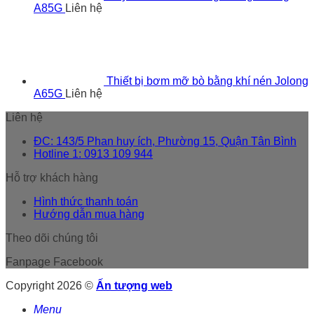
A85G
Liên hệ
Thiết bị bơm mỡ bò bằng khí nén Jolong
A65G
Liên hệ
Liên hệ
ĐC: 143/5 Phan huy ích, Phường 15, Quận Tân Bình
Hotline 1: 0913 109 944
Hỗ trợ khách hàng
Hình thức thanh toán
Hướng dẫn mua hàng
Theo dõi chúng tôi
Fanpage Facebook
Copyright 2026 ©
Ấn tượng web
Menu