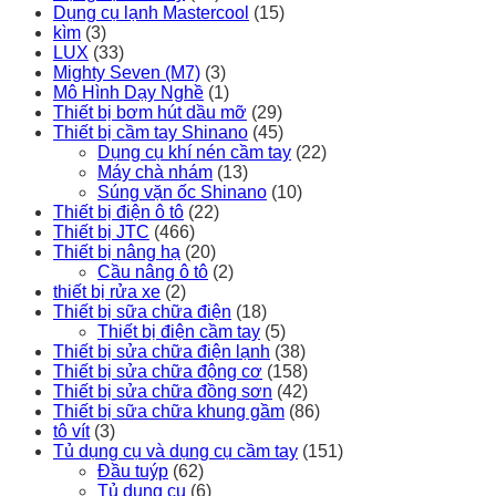
Dụng cụ lạnh Mastercool
(15)
kìm
(3)
LUX
(33)
Mighty Seven (M7)
(3)
Mô Hình Dạy Nghề
(1)
Thiết bị bơm hút dầu mỡ
(29)
Thiết bị cầm tay Shinano
(45)
Dụng cụ khí nén cầm tay
(22)
Máy chà nhám
(13)
Súng vặn ốc Shinano
(10)
Thiết bị điện ô tô
(22)
Thiết bị JTC
(466)
Thiết bị nâng hạ
(20)
Cầu nâng ô tô
(2)
thiết bị rửa xe
(2)
Thiết bị sữa chữa điện
(18)
Thiết bị điện cầm tay
(5)
Thiết bị sửa chữa điện lạnh
(38)
Thiết bị sửa chữa động cơ
(158)
Thiết bị sửa chữa đồng sơn
(42)
Thiết bị sữa chữa khung gầm
(86)
tô vít
(3)
Tủ dụng cụ và dụng cụ cầm tay
(151)
Đầu tuýp
(62)
Tủ dụng cụ
(6)