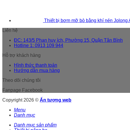
Thiết bị bơm mỡ bò bằng khí nén Jolong
Liên hệ
ĐC: 143/5 Phan huy ích, Phường 15, Quận Tân Bình
Hotline 1: 0913 109 944
Hỗ trợ khách hàng
Hình thức thanh toán
Hướng dẫn mua hàng
Theo dõi chúng tôi
Fanpage Facebook
Copyright 2026 ©
Ấn tượng web
Menu
Danh mục
Danh mục sản phẩm