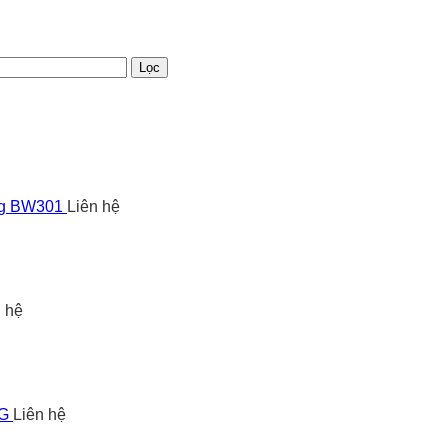
Lọc
ng BW301
Liên hệ
n hệ
5G
Liên hệ