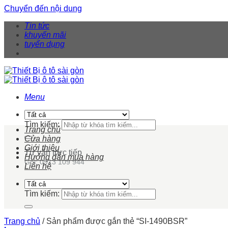
Chuyển đến nội dung
Tin tức
khuyến mãi
tuyển dụng
Menu
Tìm kiếm:
Trang chủ
Cửa hàng
Giới thiệu
Tư vấn trực tiếp
Hướng dẫn mua hàng
Gọi: 0913 109 944
Liên hệ
Tìm kiếm:
Trang chủ
/
Sản phẩm được gắn thẻ “SI-1490BSR”