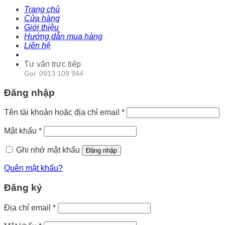
Trang chủ
Cửa hàng
Giới thiệu
Hướng dẫn mua hàng
Liên hệ
Tư vấn trực tiếp
Gọi: 0913 109 944
Đăng nhập
Tên tài khoản hoặc địa chỉ email
*
Mật khẩu
*
Ghi nhớ mật khẩu
Đăng nhập
Quên mật khẩu?
Đăng ký
Địa chỉ email
*