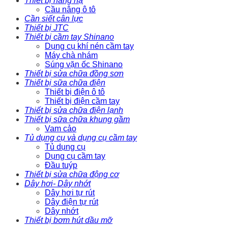
Thiết bị nâng hạ
Cầu nâng ô tô
Cần siết cân lực
Thiết bị JTC
Thiết bị cầm tay Shinano
Dụng cụ khí nén cầm tay
Máy chà nhám
Súng vặn ốc Shinano
Thiết bị sửa chữa đồng sơn
Thiết bị sữa chữa điện
Thiết bị điện ô tô
Thiết bị điện cầm tay
Thiết bị sửa chữa điện lạnh
Thiết bị sữa chữa khung gầm
Vam cảo
Tủ dụng cụ và dụng cụ cầm tay
Tủ dụng cụ
Dụng cụ cầm tay
Đầu tuýp
Thiết bị sửa chữa động cơ
Dây hơi- Dây nhớt
Dây hơi tự rút
Dây điện tự rút
Dây nhớt
Thiết bị bơm hút dầu mỡ