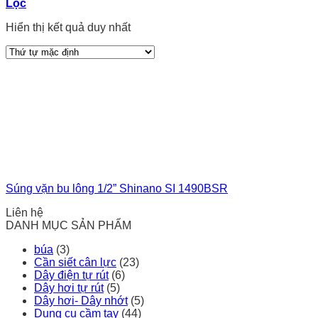
Lọc
Hiển thị kết quả duy nhất
Súng vặn bu lông 1/2” Shinano SI 1490BSR
Liên hệ
DANH MỤC SẢN PHẨM
búa
(3)
Cần siết cân lực
(23)
Dây điện tự rút
(6)
Dây hơi tự rút
(5)
Dây hơi- Dây nhớt
(5)
Dụng cụ cầm tay
(44)