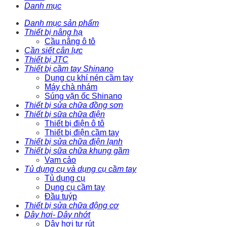
Danh mục
Danh mục sản phẩm
Thiết bị nâng hạ
Cầu nâng ô tô
Cần siết cân lực
Thiết bị JTC
Thiết bị cầm tay Shinano
Dụng cụ khí nén cầm tay
Máy chà nhám
Súng vặn ốc Shinano
Thiết bị sửa chữa đồng sơn
Thiết bị sữa chữa điện
Thiết bị điện ô tô
Thiết bị điện cầm tay
Thiết bị sửa chữa điện lạnh
Thiết bị sữa chữa khung gầm
Vam cảo
Tủ dụng cụ và dụng cụ cầm tay
Tủ dụng cụ
Dụng cụ cầm tay
Đầu tuýp
Thiết bị sửa chữa động cơ
Dây hơi- Dây nhớt
Dây hơi tự rút