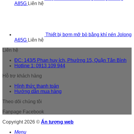
A85G
Liên hệ
Thiết bị bơm mỡ bò bằng khí nén Jolong
A65G
Liên hệ
Liên hệ
ĐC: 143/5 Phan huy ích, Phường 15, Quận Tân Bình
Hotline 1: 0913 109 944
Hỗ trợ khách hàng
Hình thức thanh toán
Hướng dẫn mua hàng
Theo dõi chúng tôi
Fanpage Facebook
Copyright 2026 ©
Ấn tượng web
Menu