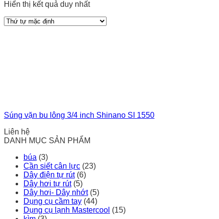
Hiển thị kết quả duy nhất
Súng vặn bu lông 3/4 inch Shinano SI 1550
Liên hệ
DANH MỤC SẢN PHẨM
búa
(3)
Cần siết cân lực
(23)
Dây điện tự rút
(6)
Dây hơi tự rút
(5)
Dây hơi- Dây nhớt
(5)
Dụng cụ cầm tay
(44)
Dụng cụ lạnh Mastercool
(15)
kìm
(3)