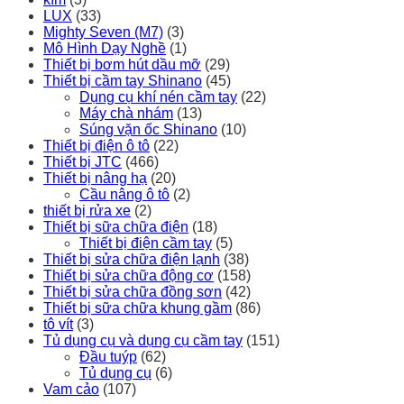
LUX
(33)
Mighty Seven (M7)
(3)
Mô Hình Dạy Nghề
(1)
Thiết bị bơm hút dầu mỡ
(29)
Thiết bị cầm tay Shinano
(45)
Dụng cụ khí nén cầm tay
(22)
Máy chà nhám
(13)
Súng vặn ốc Shinano
(10)
Thiết bị điện ô tô
(22)
Thiết bị JTC
(466)
Thiết bị nâng hạ
(20)
Cầu nâng ô tô
(2)
thiết bị rửa xe
(2)
Thiết bị sữa chữa điện
(18)
Thiết bị điện cầm tay
(5)
Thiết bị sửa chữa điện lạnh
(38)
Thiết bị sửa chữa động cơ
(158)
Thiết bị sửa chữa đồng sơn
(42)
Thiết bị sữa chữa khung gầm
(86)
tô vít
(3)
Tủ dụng cụ và dụng cụ cầm tay
(151)
Đầu tuýp
(62)
Tủ dụng cụ
(6)
Vam cảo
(107)