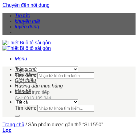
Chuyển đến nội dung
Tin tức
khuyến mãi
tuyển dụng
Menu
Trang chủ
Cửa hàng
Tìm kiếm:
Giới thiệu
Hướng dẫn mua hàng
Liên hệ
Tư vấn trực tiếp
Gọi: 0913 109 944
Tìm kiếm:
Trang chủ
/
Sản phẩm được gắn thẻ “SI-1550”
Lọc