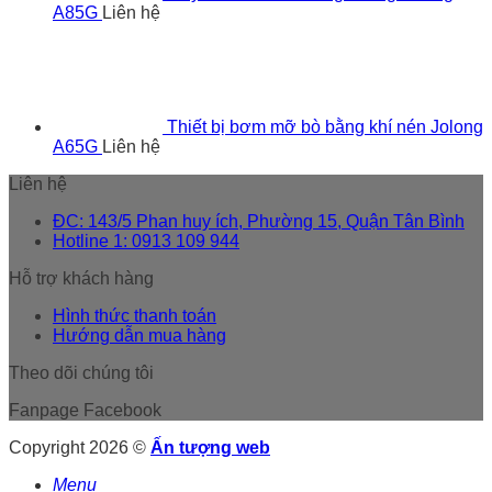
A85G
Liên hệ
Thiết bị bơm mỡ bò bằng khí nén Jolong
A65G
Liên hệ
Liên hệ
ĐC: 143/5 Phan huy ích, Phường 15, Quận Tân Bình
Hotline 1: 0913 109 944
Hỗ trợ khách hàng
Hình thức thanh toán
Hướng dẫn mua hàng
Theo dõi chúng tôi
Fanpage Facebook
Copyright 2026 ©
Ấn tượng web
Menu