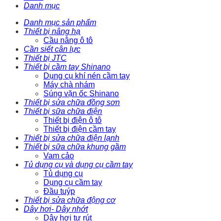
Danh mục
Danh mục sản phẩm
Thiết bị nâng hạ
Cầu nâng ô tô
Cần siết cân lực
Thiết bị JTC
Thiết bị cầm tay Shinano
Dụng cụ khí nén cầm tay
Máy chà nhám
Súng vặn ốc Shinano
Thiết bị sửa chữa đồng sơn
Thiết bị sữa chữa điện
Thiết bị điện ô tô
Thiết bị điện cầm tay
Thiết bị sửa chữa điện lạnh
Thiết bị sữa chữa khung gầm
Vam cảo
Tủ dụng cụ và dụng cụ cầm tay
Tủ dụng cụ
Dụng cụ cầm tay
Đầu tuýp
Thiết bị sửa chữa động cơ
Dây hơi- Dây nhớt
Dây hơi tự rút