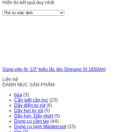
Hiển thị kết quả duy nhất
Súng vặn ốc 1/2” kiểu lắc léo Shinano SI 1650AH
Liên hệ
DANH MỤC SẢN PHẨM
búa
(3)
Cần siết cân lực
(23)
Dây điện tự rút
(6)
Dây hơi tự rút
(5)
Dây hơi- Dây nhớt
(5)
Dụng cụ cầm tay
(44)
Dụng cụ lạnh Mastercool
(15)
kìm
(3)