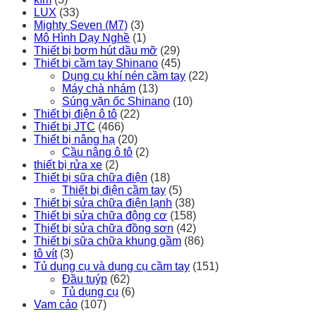
LUX
(33)
Mighty Seven (M7)
(3)
Mô Hình Dạy Nghề
(1)
Thiết bị bơm hút dầu mỡ
(29)
Thiết bị cầm tay Shinano
(45)
Dụng cụ khí nén cầm tay
(22)
Máy chà nhám
(13)
Súng vặn ốc Shinano
(10)
Thiết bị điện ô tô
(22)
Thiết bị JTC
(466)
Thiết bị nâng hạ
(20)
Cầu nâng ô tô
(2)
thiết bị rửa xe
(2)
Thiết bị sữa chữa điện
(18)
Thiết bị điện cầm tay
(5)
Thiết bị sửa chữa điện lạnh
(38)
Thiết bị sửa chữa động cơ
(158)
Thiết bị sửa chữa đồng sơn
(42)
Thiết bị sữa chữa khung gầm
(86)
tô vít
(3)
Tủ dụng cụ và dụng cụ cầm tay
(151)
Đầu tuýp
(62)
Tủ dụng cụ
(6)
Vam cảo
(107)