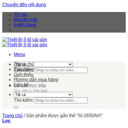
Chuyển đến nội dung
Tin tức
khuyến mãi
tuyển dụng
Menu
Trang chủ
Cửa hàng
Tìm kiếm:
Giới thiệu
Hướng dẫn mua hàng
Liên hệ
Tư vấn trực tiếp
Gọi: 0913 109 944
Tìm kiếm:
Trang chủ
/
Sản phẩm được gắn thẻ “SI-1650AH”
Lọc