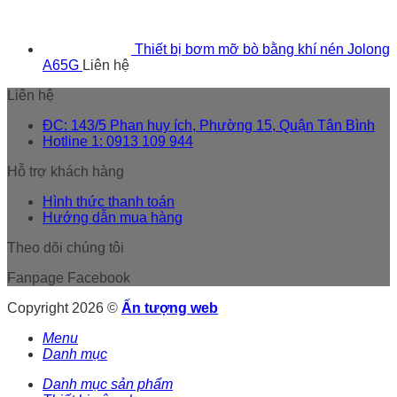
Thiết bị bơm mỡ bò bằng khí nén Jolong
A65G
Liên hệ
Liên hệ
ĐC: 143/5 Phan huy ích, Phường 15, Quận Tân Bình
Hotline 1: 0913 109 944
Hỗ trợ khách hàng
Hình thức thanh toán
Hướng dẫn mua hàng
Theo dõi chúng tôi
Fanpage Facebook
Copyright 2026 ©
Ấn tượng web
Menu
Danh mục
Danh mục sản phẩm