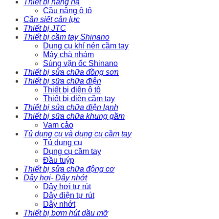
Thiết bị nâng hạ
Cầu nâng ô tô
Cần siết cân lực
Thiết bị JTC
Thiết bị cầm tay Shinano
Dụng cụ khí nén cầm tay
Máy chà nhám
Súng vặn ốc Shinano
Thiết bị sửa chữa đồng sơn
Thiết bị sữa chữa điện
Thiết bị điện ô tô
Thiết bị điện cầm tay
Thiết bị sửa chữa điện lạnh
Thiết bị sữa chữa khung gầm
Vam cảo
Tủ dụng cụ và dụng cụ cầm tay
Tủ dụng cụ
Dụng cụ cầm tay
Đầu tuýp
Thiết bị sửa chữa động cơ
Dây hơi- Dây nhớt
Dây hơi tự rút
Dây điện tự rút
Dây nhớt
Thiết bị bơm hút dầu mỡ