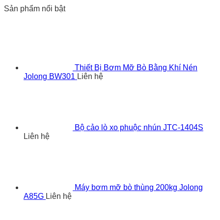
Sản phẩm nổi bật
Thiết Bị Bơm Mỡ Bò Bằng Khí Nén
Jolong BW301
Liên hệ
Bộ cảo lò xo phuộc nhún JTC-1404S
Liên hệ
Máy bơm mỡ bò thùng 200kg Jolong
A85G
Liên hệ