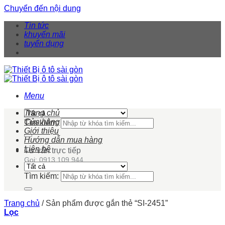
Chuyển đến nội dung
Tin tức
khuyến mãi
tuyển dụng
Menu
Trang chủ
Cửa hàng
Tìm kiếm:
Giới thiệu
Hướng dẫn mua hàng
Liên hệ
Tư vấn trực tiếp
Gọi: 0913 109 944
Tìm kiếm:
Trang chủ
/
Sản phẩm được gắn thẻ “SI-2451”
Lọc