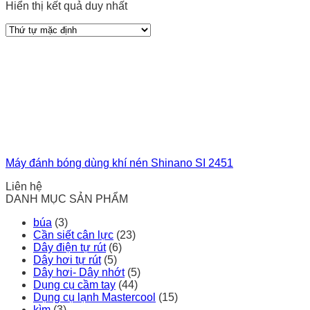
Hiển thị kết quả duy nhất
Máy đánh bóng dùng khí nén Shinano SI 2451
Liên hệ
DANH MỤC SẢN PHẨM
búa
(3)
Cần siết cân lực
(23)
Dây điện tự rút
(6)
Dây hơi tự rút
(5)
Dây hơi- Dây nhớt
(5)
Dụng cụ cầm tay
(44)
Dụng cụ lạnh Mastercool
(15)
kìm
(3)