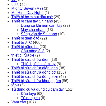
LUX
(33)
Mighty Seven (M7)
(3)
Mô Hình Dạy Nghề
(1)
Thiết bị bơm hút dầu mỡ
(29)
Thiết bị cầm tay Shinano
(45)
Dụng cụ khí nén cầm tay
(22)
Máy chà nhám
(13)
Súng vặn ốc Shinano
(10)
Thiết bị điện ô tô
(22)
Thiết bị JTC
(466)
Thiết bị nâng hạ
(20)
Cầu nâng ô tô
(2)
thiết bị rửa xe
(2)
Thiết bị sữa chữa điện
(18)
Thiết bị điện cầm tay
(5)
Thiết bị sửa chữa điện lạnh
(38)
Thiết bị sửa chữa động cơ
(158)
Thiết bị sửa chữa đồng sơn
(42)
Thiết bị sữa chữa khung gầm
(86)
tô vít
(3)
Tủ dụng cụ và dụng cụ cầm tay
(151)
Đầu tuýp
(62)
Tủ dụng cụ
(6)
Vam cảo
(107)