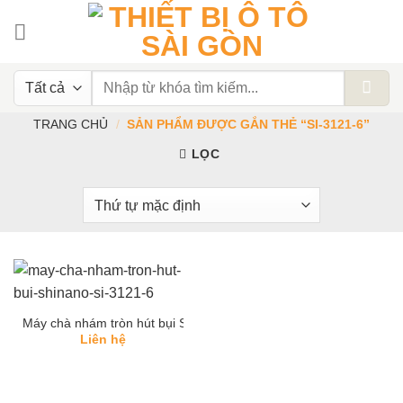
Chuyển
đến
nội
dung
Tìm
kiếm:
TRANG CHỦ
/
SẢN PHẨM ĐƯỢC GẮN THẺ “SI-3121-6”
LỌC
Máy chà nhám tròn hút bụi Shinano SI 3121-6
Liên hệ