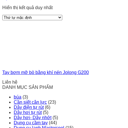
Hiển thị kết quả duy nhất
Tay bơm mỡ bò bằng khí nén Jolong G200
Liên hệ
DANH MỤC SẢN PHẨM
búa
(3)
Cần siết cân lực
(23)
Dây điện tự rút
(6)
Dây hơi tự rút
(5)
Dây hơi- Dây nhớt
(5)
Dụng cụ cầm tay
(44)
Dụng cụ lạnh Mastercool
(15)