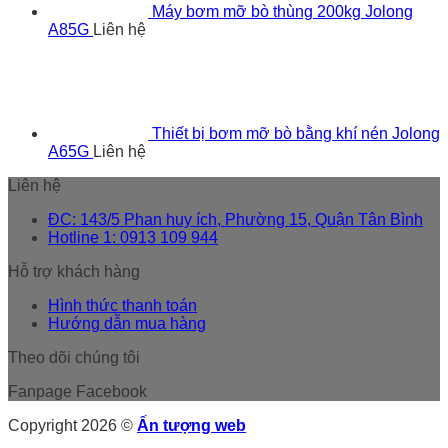
Máy bơm mỡ bò thùng 200kg Jolong
A85G
Liên hệ
Thiết bị bơm mỡ bò bằng khí nén Jolong
A65G
Liên hệ
Liên hệ
ĐC: 143/5 Phan huy ích, Phường 15, Quận Tân Bình
Hotline 1: 0913 109 944
Hỗ trợ khách hàng
Hình thức thanh toán
Hướng dẫn mua hàng
Theo dõi chúng tôi
Fanpage Facebook
Copyright 2026 ©
Ấn tượng web