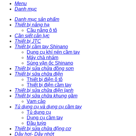
Menu
Danh mục
Danh mục sản phẩm
Thiết bị nâng hạ
Cầu nâng ô tô
Cần siết cân lực
Thiết bị JTC
Thiết bị cầm tay Shinano
Dụng cụ khí nén cầm tay
Máy chà nhám
Súng vặn ốc Shinano
Thiết bị sửa chữa đồng sơn
Thiết bị sữa chữa điện
Thiết bị điện ô tô
Thiết bị điện cầm tay
Thiết bị sửa chữa điện lạnh
Thiết bị sữa chữa khung gầm
Vam cảo
Tủ dụng cụ và dụng cụ cầm tay
Tủ dụng cụ
Dụng cụ cầm tay
Đầu tuýp
Thiết bị sửa chữa động cơ
Dây hơi- Dây nhớt