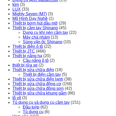
kìm
(3)
LUX
(33)
Mighty Seven (M7)
(3)
Mô Hình Dạy Nghề
(1)
Thiết bị bơm hút dầu mỡ
(29)
Thiết bị cầm tay Shinano
(45)
Dụng cụ khí nén cầm tay
(22)
Máy chà nhám
(13)
Súng vặn ốc Shinano
(10)
Thiết bị điện ô tô
(22)
Thiết bị JTC
(466)
Thiết bị nâng hạ
(20)
Cầu nâng ô tô
(2)
thiết bị rửa xe
(2)
Thiết bị sữa chữa điện
(18)
Thiết bị điện cầm tay
(5)
Thiết bị sửa chữa điện lạnh
(38)
Thiết bị sửa chữa động cơ
(158)
Thiết bị sửa chữa đồng sơn
(42)
Thiết bị sữa chữa khung gầm
(86)
tô vít
(3)
Tủ dụng cụ và dụng cụ cầm tay
(151)
Đầu tuýp
(62)
Tủ dụng cụ
(6)