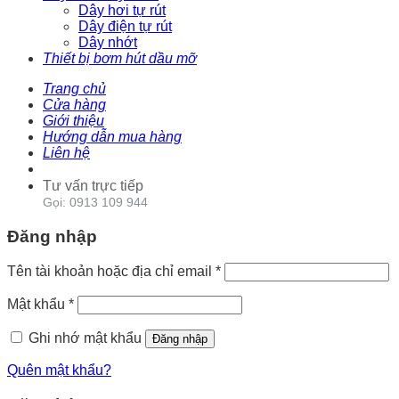
Dây hơi tự rút
Dây điện tự rút
Dây nhớt
Thiết bị bơm hút dầu mỡ
Trang chủ
Cửa hàng
Giới thiệu
Hướng dẫn mua hàng
Liên hệ
Tư vấn trực tiếp
Gọi: 0913 109 944
Đăng nhập
Tên tài khoản hoặc địa chỉ email
*
Mật khẩu
*
Ghi nhớ mật khẩu
Đăng nhập
Quên mật khẩu?