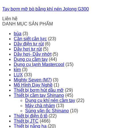
Tay bơm mỡ bò bằng khí nén Jolong G300
Liên hệ
DANH MỤC SẢN PHẨM
búa
(3)
Cần siết cân lực
(23)
Dây điện tự rút
(6)
Dây hơi tự rút
(5)
Dây hơi- Dây nhớt
(5)
Dụng cụ cầm tay
(44)
Dụng cụ lạnh Mastercool
(15)
kìm
(3)
LUX
(33)
Mighty Seven (M7)
(3)
Mô Hình Dạy Nghề
(1)
Thiết bị bơm hút dầu mỡ
(29)
Thiết bị cầm tay Shinano
(45)
Dụng cụ khí nén cầm tay
(22)
Máy chà nhám
(13)
Súng vặn ốc Shinano
(10)
Thiết bị điện ô tô
(22)
Thiết bị JTC
(466)
Thiết bị nâng hạ
(20)