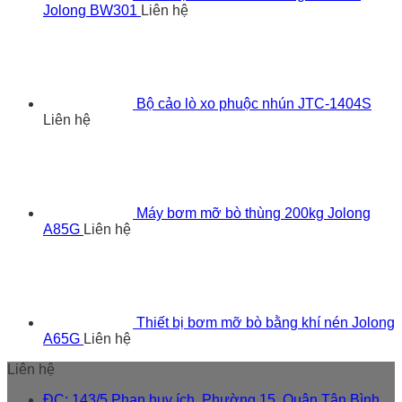
Jolong BW301
Liên hệ
Bộ cảo lò xo phuộc nhún JTC-1404S
Liên hệ
Máy bơm mỡ bò thùng 200kg Jolong
A85G
Liên hệ
Thiết bị bơm mỡ bò bằng khí nén Jolong
A65G
Liên hệ
Liên hệ
ĐC: 143/5 Phan huy ích, Phường 15, Quận Tân Bình