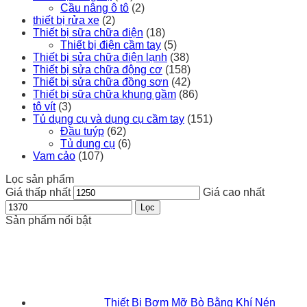
Cầu nâng ô tô
(2)
thiết bị rửa xe
(2)
Thiết bị sữa chữa điện
(18)
Thiết bị điện cầm tay
(5)
Thiết bị sửa chữa điện lạnh
(38)
Thiết bị sửa chữa động cơ
(158)
Thiết bị sửa chữa đồng sơn
(42)
Thiết bị sữa chữa khung gầm
(86)
tô vít
(3)
Tủ dụng cụ và dụng cụ cầm tay
(151)
Đầu tuýp
(62)
Tủ dụng cụ
(6)
Vam cảo
(107)
Lọc sản phẩm
Giá thấp nhất
Giá cao nhất
Lọc
Sản phẩm nổi bật
Thiết Bị Bơm Mỡ Bò Bằng Khí Nén