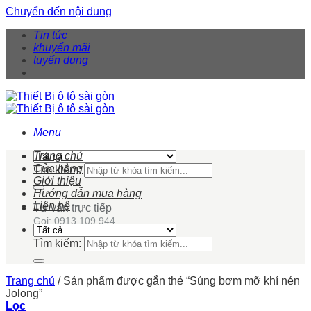
Chuyển đến nội dung
Tin tức
khuyến mãi
tuyển dụng
Menu
Trang chủ
Cửa hàng
Tìm kiếm:
Giới thiệu
Hướng dẫn mua hàng
Liên hệ
Tư vấn trực tiếp
Gọi: 0913 109 944
Tìm kiếm:
Trang chủ
/
Sản phẩm được gắn thẻ “Súng bơm mỡ khí nén
Jolong”
Lọc