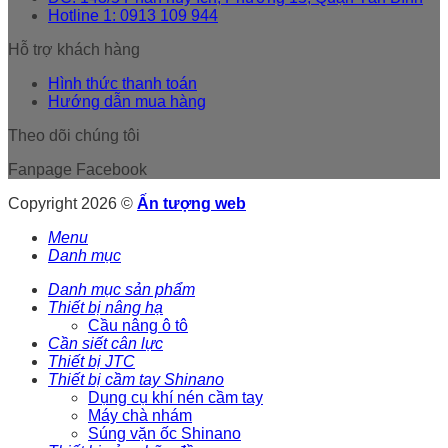
Hotline 1: 0913 109 944
Hỗ trợ khách hàng
Hình thức thanh toán
Hướng dẫn mua hàng
Theo dõi chúng tôi
Fanpage Facebook
Copyright 2026 ©
Ấn tượng web
Menu
Danh mục
Danh mục sản phẩm
Thiết bị nâng hạ
Cầu nâng ô tô
Cần siết cân lực
Thiết bị JTC
Thiết bị cầm tay Shinano
Dụng cụ khí nén cầm tay
Máy chà nhám
Súng vặn ốc Shinano