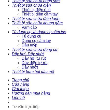
Thiết bị sửa chữa đồng sơn
Thiết bị sữa chữa điện
Thiết bị điện ô tô
Thiết bị điện cầm tay
Thiết bị sửa chữa điện lạnh
Thiết bị sữa chữa khung gầm
Vam cảo
Tủ dụng cụ và dụng cụ cầm tay
Tủ dụng cụ
Dụng cụ cầm tay
Đầu tuýp
Thiết bị sửa chữa động cơ
Dây hơi- Dây nhớt
Dây hơi tự rút
Dây điện tự rút
Dây nhớt
Thiết bị bơm hút dầu mỡ
Trang chủ
Cửa hàng
Giới thiệu
Hướng dẫn mua hàng
Liên hệ
Tư vấn trực tiếp