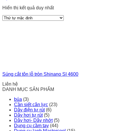
Hiển thị kết quả duy nhất
Súng cắt tôn lỗ tròn Shinano SI 4600
Liên hệ
DANH MỤC SẢN PHẨM
búa
(3)
Cần siết cân lực
(23)
Dây điện tự rút
(6)
Dây hơi tự rút
(5)
Dây hơi- Dây nhớt
(5)
Dụng cụ cầm tay
(44)
Dụng cụ lạnh Mastercool
(15)