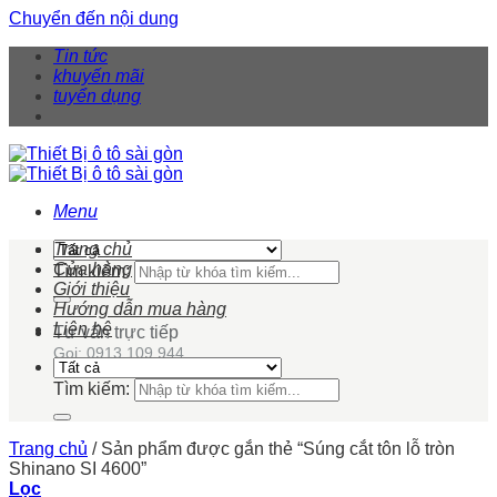
Chuyển đến nội dung
Tin tức
khuyến mãi
tuyển dụng
Menu
Trang chủ
Cửa hàng
Tìm kiếm:
Giới thiệu
Hướng dẫn mua hàng
Liên hệ
Tư vấn trực tiếp
Gọi: 0913 109 944
Tìm kiếm:
Trang chủ
/
Sản phẩm được gắn thẻ “Súng cắt tôn lỗ tròn
Shinano SI 4600”
Lọc