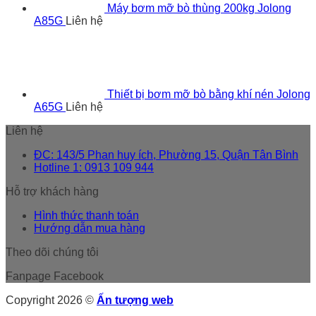
Máy bơm mỡ bò thùng 200kg Jolong
A85G
Liên hệ
Thiết bị bơm mỡ bò bằng khí nén Jolong
A65G
Liên hệ
Liên hệ
ĐC: 143/5 Phan huy ích, Phường 15, Quận Tân Bình
Hotline 1: 0913 109 944
Hỗ trợ khách hàng
Hình thức thanh toán
Hướng dẫn mua hàng
Theo dõi chúng tôi
Fanpage Facebook
Copyright 2026 ©
Ấn tượng web