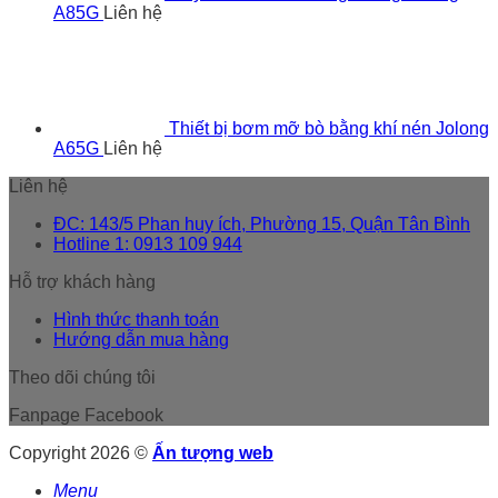
A85G
Liên hệ
Thiết bị bơm mỡ bò bằng khí nén Jolong
A65G
Liên hệ
Liên hệ
ĐC: 143/5 Phan huy ích, Phường 15, Quận Tân Bình
Hotline 1: 0913 109 944
Hỗ trợ khách hàng
Hình thức thanh toán
Hướng dẫn mua hàng
Theo dõi chúng tôi
Fanpage Facebook
Copyright 2026 ©
Ấn tượng web
Menu