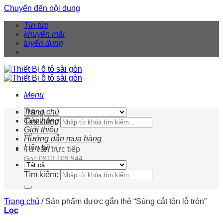
Chuyển đến nội dung
Tin tức
khuyến mãi
tuyển dụng
Menu
Trang chủ
Cửa hàng
Tìm kiếm:
Giới thiệu
Hướng dẫn mua hàng
Liên hệ
Tư vấn trực tiếp
Gọi: 0913 109 944
Tìm kiếm:
Trang chủ
/
Sản phẩm được gắn thẻ “Súng cắt tôn lỗ tròn”
Lọc