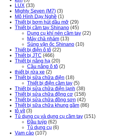
LUX
(33)
Mighty Seven (M7)
(3)
Mô Hình Dạy Nghề
(1)
Thiết bị bơm hút dầu mỡ
(29)
Thiết bị cầm tay Shinano
(45)
Dụng cụ khí nén cầm tay
(22)
Máy chà nhám
(13)
Súng vặn ốc Shinano
(10)
Thiết bị điện ô tô
(22)
Thiết bị JTC
(466)
Thiết bị nâng hạ
(20)
Cầu nâng ô tô
(2)
thiết bị rửa xe
(2)
Thiết bị sữa chữa điện
(18)
Thiết bị điện cầm tay
(5)
Thiết bị sửa chữa điện lạnh
(38)
Thiết bị sửa chữa động cơ
(158)
Thiết bị sửa chữa đồng sơn
(42)
Thiết bị sữa chữa khung gầm
(86)
tô vít
(3)
Tủ dụng cụ và dụng cụ cầm tay
(151)
Đầu tuýp
(62)
Tủ dụng cụ
(6)
Vam cảo
(107)