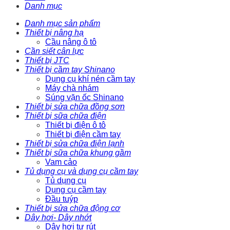
Danh mục
Danh mục sản phẩm
Thiết bị nâng hạ
Cầu nâng ô tô
Cần siết cân lực
Thiết bị JTC
Thiết bị cầm tay Shinano
Dụng cụ khí nén cầm tay
Máy chà nhám
Súng vặn ốc Shinano
Thiết bị sửa chữa đồng sơn
Thiết bị sữa chữa điện
Thiết bị điện ô tô
Thiết bị điện cầm tay
Thiết bị sửa chữa điện lạnh
Thiết bị sữa chữa khung gầm
Vam cảo
Tủ dụng cụ và dụng cụ cầm tay
Tủ dụng cụ
Dụng cụ cầm tay
Đầu tuýp
Thiết bị sửa chữa động cơ
Dây hơi- Dây nhớt
Dây hơi tự rút