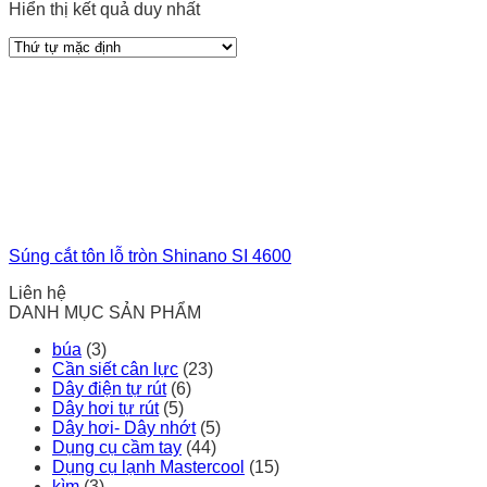
Hiển thị kết quả duy nhất
Súng cắt tôn lỗ tròn Shinano SI 4600
Liên hệ
DANH MỤC SẢN PHẨM
búa
(3)
Cần siết cân lực
(23)
Dây điện tự rút
(6)
Dây hơi tự rút
(5)
Dây hơi- Dây nhớt
(5)
Dụng cụ cầm tay
(44)
Dụng cụ lạnh Mastercool
(15)
kìm
(3)