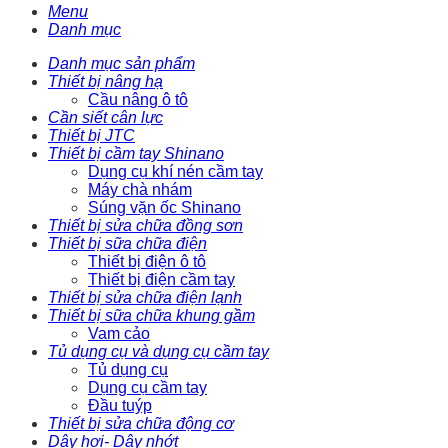
Menu
Danh mục
Danh mục sản phẩm
Thiết bị nâng hạ
Cầu nâng ô tô
Cần siết cân lực
Thiết bị JTC
Thiết bị cầm tay Shinano
Dụng cụ khí nén cầm tay
Máy chà nhám
Súng vặn ốc Shinano
Thiết bị sửa chữa đồng sơn
Thiết bị sữa chữa điện
Thiết bị điện ô tô
Thiết bị điện cầm tay
Thiết bị sửa chữa điện lạnh
Thiết bị sữa chữa khung gầm
Vam cảo
Tủ dụng cụ và dụng cụ cầm tay
Tủ dụng cụ
Dụng cụ cầm tay
Đầu tuýp
Thiết bị sửa chữa động cơ
Dây hơi- Dây nhớt