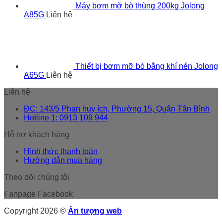
Máy bơm mỡ bò thùng 200kg Jolong
A85G
Liên hệ
Thiết bị bơm mỡ bò bằng khí nén Jolong
A65G
Liên hệ
Liên hệ
ĐC: 143/5 Phan huy ích, Phường 15, Quận Tân Bình
Hotline 1: 0913 109 944
Hỗ trợ khách hàng
Hình thức thanh toán
Hướng dẫn mua hàng
Theo dõi chúng tôi
Fanpage Facebook
Copyright 2026 ©
Ấn tượng web