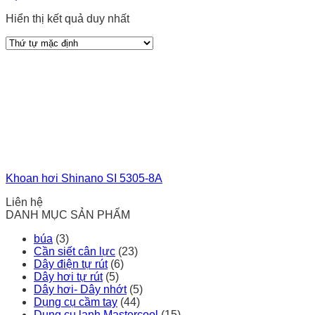
Hiển thị kết quả duy nhất
Khoan hơi Shinano SI 5305-8A
Liên hệ
DANH MỤC SẢN PHẨM
búa
(3)
Cần siết cân lực
(23)
Dây điện tự rút
(6)
Dây hơi tự rút
(5)
Dây hơi- Dây nhớt
(5)
Dụng cụ cầm tay
(44)
Dụng cụ lạnh Mastercool
(15)