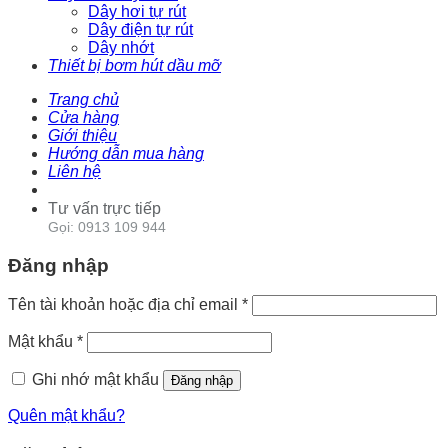
Dây hơi tự rút
Dây điện tự rút
Dây nhớt
Thiết bị bơm hút dầu mỡ
Trang chủ
Cửa hàng
Giới thiệu
Hướng dẫn mua hàng
Liên hệ
Tư vấn trực tiếp
Gọi: 0913 109 944
Đăng nhập
Tên tài khoản hoặc địa chỉ email
*
Mật khẩu
*
Ghi nhớ mật khẩu
Đăng nhập
Quên mật khẩu?