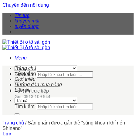
Chuyển đến nội dung
Tin tức
khuyến mãi
tuyển dụng
Menu
Trang chủ
Cửa hàng
Tìm kiếm:
Giới thiệu
Hướng dẫn mua hàng
Liên hệ
Tư vấn trực tiếp
Gọi: 0913 109 944
Tìm kiếm:
Trang chủ
/
Sản phẩm được gắn thẻ “súng khoan khí nén
Shinano”
Lọc