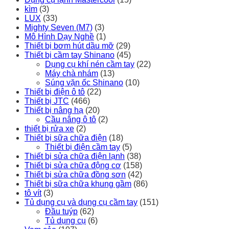
kìm
(3)
LUX
(33)
Mighty Seven (M7)
(3)
Mô Hình Dạy Nghề
(1)
Thiết bị bơm hút dầu mỡ
(29)
Thiết bị cầm tay Shinano
(45)
Dụng cụ khí nén cầm tay
(22)
Máy chà nhám
(13)
Súng vặn ốc Shinano
(10)
Thiết bị điện ô tô
(22)
Thiết bị JTC
(466)
Thiết bị nâng hạ
(20)
Cầu nâng ô tô
(2)
thiết bị rửa xe
(2)
Thiết bị sữa chữa điện
(18)
Thiết bị điện cầm tay
(5)
Thiết bị sửa chữa điện lạnh
(38)
Thiết bị sửa chữa động cơ
(158)
Thiết bị sửa chữa đồng sơn
(42)
Thiết bị sữa chữa khung gầm
(86)
tô vít
(3)
Tủ dụng cụ và dụng cụ cầm tay
(151)
Đầu tuýp
(62)
Tủ dụng cụ
(6)