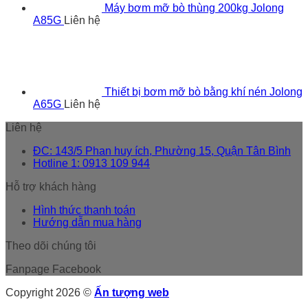
Máy bơm mỡ bò thùng 200kg Jolong
A85G
Liên hệ
Thiết bị bơm mỡ bò bằng khí nén Jolong
A65G
Liên hệ
Liên hệ
ĐC: 143/5 Phan huy ích, Phường 15, Quận Tân Bình
Hotline 1: 0913 109 944
Hỗ trợ khách hàng
Hình thức thanh toán
Hướng dẫn mua hàng
Theo dõi chúng tôi
Fanpage Facebook
Copyright 2026 ©
Ấn tượng web