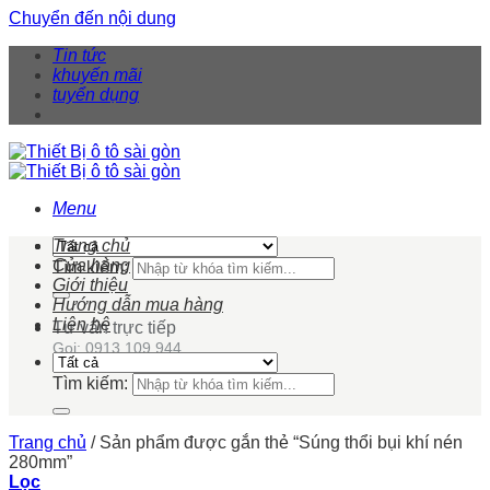
Chuyển đến nội dung
Tin tức
khuyến mãi
tuyển dụng
Menu
Trang chủ
Cửa hàng
Tìm kiếm:
Giới thiệu
Hướng dẫn mua hàng
Liên hệ
Tư vấn trực tiếp
Gọi: 0913 109 944
Tìm kiếm:
Trang chủ
/
Sản phẩm được gắn thẻ “Súng thổi bụi khí nén
280mm”
Lọc