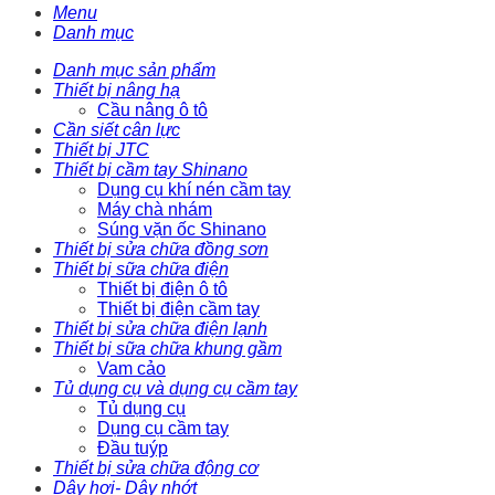
Menu
Danh mục
Danh mục sản phẩm
Thiết bị nâng hạ
Cầu nâng ô tô
Cần siết cân lực
Thiết bị JTC
Thiết bị cầm tay Shinano
Dụng cụ khí nén cầm tay
Máy chà nhám
Súng vặn ốc Shinano
Thiết bị sửa chữa đồng sơn
Thiết bị sữa chữa điện
Thiết bị điện ô tô
Thiết bị điện cầm tay
Thiết bị sửa chữa điện lạnh
Thiết bị sữa chữa khung gầm
Vam cảo
Tủ dụng cụ và dụng cụ cầm tay
Tủ dụng cụ
Dụng cụ cầm tay
Đầu tuýp
Thiết bị sửa chữa động cơ
Dây hơi- Dây nhớt