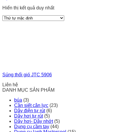
Hiển thị kết quả duy nhất
Súng thổi gió JTC 5906
Liên hệ
DANH MỤC SẢN PHẨM
búa
(3)
Cần siết cân lực
(23)
Dây điện tự rút
(6)
Dây hơi tự rút
(5)
Dây hơi- Dây nhớt
(5)
Dụng cụ cầm tay
(44)
Dụng cụ lạnh Mastercool
(15)