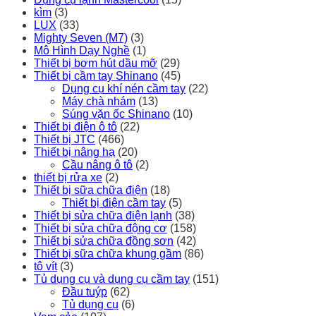
kìm
(3)
LUX
(33)
Mighty Seven (M7)
(3)
Mô Hình Dạy Nghề
(1)
Thiết bị bơm hút dầu mỡ
(29)
Thiết bị cầm tay Shinano
(45)
Dụng cụ khí nén cầm tay
(22)
Máy chà nhám
(13)
Súng vặn ốc Shinano
(10)
Thiết bị điện ô tô
(22)
Thiết bị JTC
(466)
Thiết bị nâng hạ
(20)
Cầu nâng ô tô
(2)
thiết bị rửa xe
(2)
Thiết bị sữa chữa điện
(18)
Thiết bị điện cầm tay
(5)
Thiết bị sửa chữa điện lạnh
(38)
Thiết bị sửa chữa động cơ
(158)
Thiết bị sửa chữa đồng sơn
(42)
Thiết bị sữa chữa khung gầm
(86)
tô vít
(3)
Tủ dụng cụ và dụng cụ cầm tay
(151)
Đầu tuýp
(62)
Tủ dụng cụ
(6)