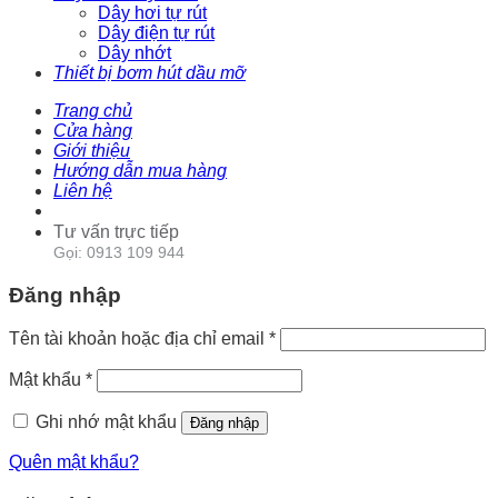
Dây hơi tự rút
Dây điện tự rút
Dây nhớt
Thiết bị bơm hút dầu mỡ
Trang chủ
Cửa hàng
Giới thiệu
Hướng dẫn mua hàng
Liên hệ
Tư vấn trực tiếp
Gọi: 0913 109 944
Đăng nhập
Tên tài khoản hoặc địa chỉ email
*
Mật khẩu
*
Ghi nhớ mật khẩu
Đăng nhập
Quên mật khẩu?