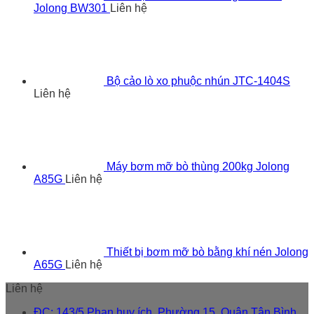
Jolong BW301
Liên hệ
Bộ cảo lò xo phuộc nhún JTC-1404S
Liên hệ
Máy bơm mỡ bò thùng 200kg Jolong
A85G
Liên hệ
Thiết bị bơm mỡ bò bằng khí nén Jolong
A65G
Liên hệ
Liên hệ
ĐC: 143/5 Phan huy ích, Phường 15, Quận Tân Bình