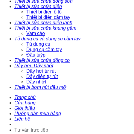
Thiết bị sửa chữa đồng sơn
Thiết bị sữa chữa điện
Thiết bị điện ô tô
Thiết bị điện cầm tay
Thiết bị sửa chữa điện lạnh
Thiết bị sữa chữa khung gầm
Vam cảo
Tủ dụng cụ và dụng cụ cầm tay
Tủ dụng cụ
Dụng cụ cầm tay
Đầu tuýp
Thiết bị sửa chữa động cơ
Dây hơi- Dây nhớt
Dây hơi tự rút
Dây điện tự rút
Dây nhớt
Thiết bị bơm hút dầu mỡ
Trang chủ
Cửa hàng
Giới thiệu
Hướng dẫn mua hàng
Liên hệ
Tư vấn trực tiếp