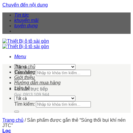
Chuyển đến nội dung
Tin tức
khuyến mãi
tuyển dụng
Menu
Trang chủ
Cửa hàng
Tìm kiếm:
Giới thiệu
Hướng dẫn mua hàng
Liên hệ
Tư vấn trực tiếp
Gọi: 0913 109 944
Tìm kiếm:
Trang chủ
/
Sản phẩm được gắn thẻ “Súng thổi bụi khí nén
JTC”
Lọc