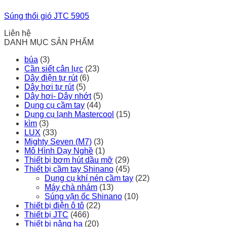
Súng thổi gió JTC 5905
Liên hệ
DANH MỤC SẢN PHẨM
búa
(3)
Cần siết cân lực
(23)
Dây điện tự rút
(6)
Dây hơi tự rút
(5)
Dây hơi- Dây nhớt
(5)
Dụng cụ cầm tay
(44)
Dụng cụ lạnh Mastercool
(15)
kìm
(3)
LUX
(33)
Mighty Seven (M7)
(3)
Mô Hình Dạy Nghề
(1)
Thiết bị bơm hút dầu mỡ
(29)
Thiết bị cầm tay Shinano
(45)
Dụng cụ khí nén cầm tay
(22)
Máy chà nhám
(13)
Súng vặn ốc Shinano
(10)
Thiết bị điện ô tô
(22)
Thiết bị JTC
(466)
Thiết bị nâng hạ
(20)