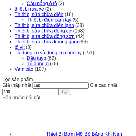
Cầu nâng ô tô
(2)
thiết bị rửa xe
(2)
Thiết bị sữa chữa điện
(18)
Thiết bị điện cầm tay
(5)
Thiết bị sửa chữa điện lạnh
(38)
Thiết bị sửa chữa động cơ
(158)
Thiết bị sửa chữa đồng sơn
(42)
Thiết bị sữa chữa khung gầm
(86)
tô vít
(3)
Tủ dụng cụ và dụng cụ cầm tay
(151)
Đầu tuýp
(62)
Tủ dụng cụ
(6)
Vam cảo
(107)
Lọc sản phẩm
Giá thấp nhất
Giá cao nhất
Lọc
Sản phẩm nổi bật
Thiết Bị Bơm Mỡ Bò Bằng Khí Nén