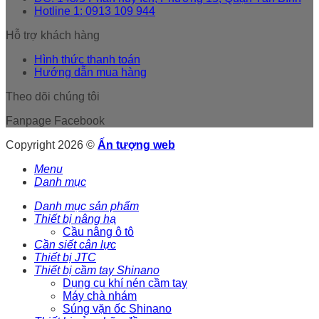
Hotline 1: 0913 109 944
Hỗ trợ khách hàng
Hình thức thanh toán
Hướng dẫn mua hàng
Theo dõi chúng tôi
Fanpage Facebook
Copyright 2026 ©
Ấn tượng web
Menu
Danh mục
Danh mục sản phẩm
Thiết bị nâng hạ
Cầu nâng ô tô
Cần siết cân lực
Thiết bị JTC
Thiết bị cầm tay Shinano
Dụng cụ khí nén cầm tay
Máy chà nhám
Súng vặn ốc Shinano