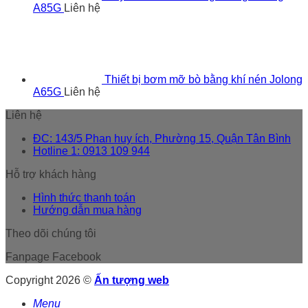
A85G
Liên hệ
Thiết bị bơm mỡ bò bằng khí nén Jolong
A65G
Liên hệ
Liên hệ
ĐC: 143/5 Phan huy ích, Phường 15, Quận Tân Bình
Hotline 1: 0913 109 944
Hỗ trợ khách hàng
Hình thức thanh toán
Hướng dẫn mua hàng
Theo dõi chúng tôi
Fanpage Facebook
Copyright 2026 ©
Ấn tượng web
Menu