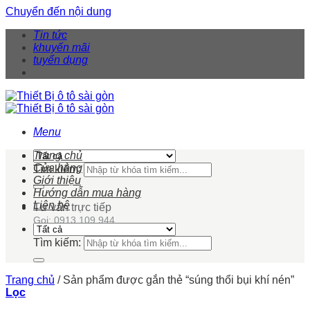
Chuyển đến nội dung
Tin tức
khuyến mãi
tuyển dụng
Menu
Trang chủ
Cửa hàng
Tìm kiếm:
Giới thiệu
Hướng dẫn mua hàng
Liên hệ
Tư vấn trực tiếp
Gọi: 0913 109 944
Tìm kiếm:
Trang chủ
/
Sản phẩm được gắn thẻ “súng thổi bụi khí nén”
Lọc