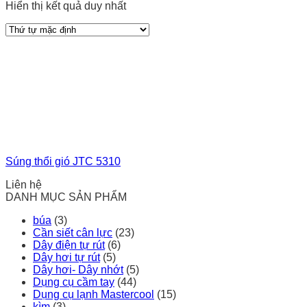
Hiển thị kết quả duy nhất
Súng thổi gió JTC 5310
Liên hệ
DANH MỤC SẢN PHẨM
búa
(3)
Cần siết cân lực
(23)
Dây điện tự rút
(6)
Dây hơi tự rút
(5)
Dây hơi- Dây nhớt
(5)
Dụng cụ cầm tay
(44)
Dụng cụ lạnh Mastercool
(15)
kìm
(3)