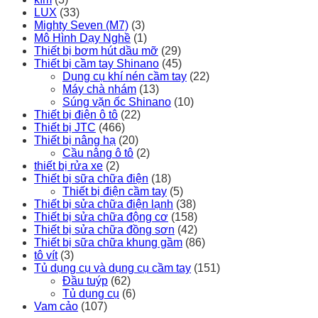
LUX
(33)
Mighty Seven (M7)
(3)
Mô Hình Dạy Nghề
(1)
Thiết bị bơm hút dầu mỡ
(29)
Thiết bị cầm tay Shinano
(45)
Dụng cụ khí nén cầm tay
(22)
Máy chà nhám
(13)
Súng vặn ốc Shinano
(10)
Thiết bị điện ô tô
(22)
Thiết bị JTC
(466)
Thiết bị nâng hạ
(20)
Cầu nâng ô tô
(2)
thiết bị rửa xe
(2)
Thiết bị sữa chữa điện
(18)
Thiết bị điện cầm tay
(5)
Thiết bị sửa chữa điện lạnh
(38)
Thiết bị sửa chữa động cơ
(158)
Thiết bị sửa chữa đồng sơn
(42)
Thiết bị sữa chữa khung gầm
(86)
tô vít
(3)
Tủ dụng cụ và dụng cụ cầm tay
(151)
Đầu tuýp
(62)
Tủ dụng cụ
(6)
Vam cảo
(107)