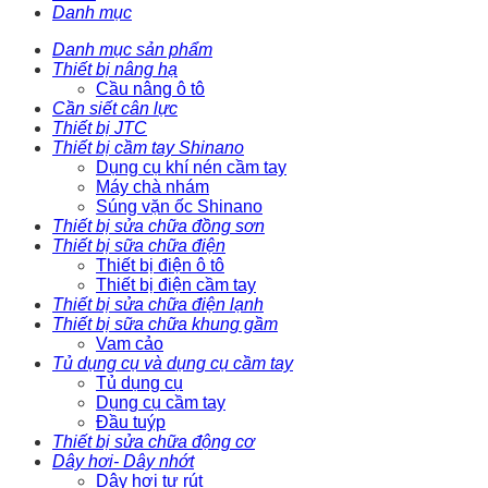
Danh mục
Danh mục sản phẩm
Thiết bị nâng hạ
Cầu nâng ô tô
Cần siết cân lực
Thiết bị JTC
Thiết bị cầm tay Shinano
Dụng cụ khí nén cầm tay
Máy chà nhám
Súng vặn ốc Shinano
Thiết bị sửa chữa đồng sơn
Thiết bị sữa chữa điện
Thiết bị điện ô tô
Thiết bị điện cầm tay
Thiết bị sửa chữa điện lạnh
Thiết bị sữa chữa khung gầm
Vam cảo
Tủ dụng cụ và dụng cụ cầm tay
Tủ dụng cụ
Dụng cụ cầm tay
Đầu tuýp
Thiết bị sửa chữa động cơ
Dây hơi- Dây nhớt
Dây hơi tự rút