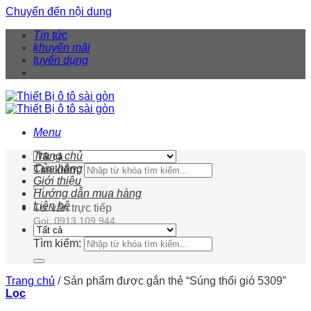
Chuyển đến nội dung
Tin tức
khuyến mãi
tuyển dụng
Menu
Trang chủ
Cửa hàng
Tìm kiếm:
Giới thiệu
Hướng dẫn mua hàng
Liên hệ
Tư vấn trực tiếp
Gọi: 0913 109 944
Tìm kiếm:
Trang chủ
/
Sản phẩm được gắn thẻ “Súng thổi gió 5309”
Lọc