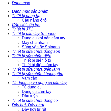
Danh mục
Danh mục sản phẩm
Thiết bị nâng hạ
Cầu nâng ô tô
Cần siết cân lực
Thiết bị JTC
Thiết bị cầm tay Shinano
Dụng cụ khí nén cầm tay
Máy chà nhám
Súng vặn ốc Shinano
Thiết bị sửa chữa đồng sơn
Thiết bị sữa chữa điện
Thiết bị điện ô tô
Thiết bị điện cầm tay
Thiết bị sửa chữa điện lạnh
Thiết bị sữa chữa khung gầm
Vam cảo
Tủ dụng cụ và dụng cụ cầm tay
Tủ dụng cụ
Dụng cụ cầm tay
Đầu tuýp
Thiết bị sửa chữa động cơ
Dây hơi- Dây nhớt
Dây hơi tự rút