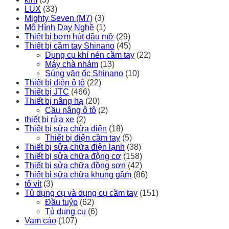
LUX
(33)
Mighty Seven (M7)
(3)
Mô Hình Dạy Nghề
(1)
Thiết bị bơm hút dầu mỡ
(29)
Thiết bị cầm tay Shinano
(45)
Dụng cụ khí nén cầm tay
(22)
Máy chà nhám
(13)
Súng vặn ốc Shinano
(10)
Thiết bị điện ô tô
(22)
Thiết bị JTC
(466)
Thiết bị nâng hạ
(20)
Cầu nâng ô tô
(2)
thiết bị rửa xe
(2)
Thiết bị sữa chữa điện
(18)
Thiết bị điện cầm tay
(5)
Thiết bị sửa chữa điện lạnh
(38)
Thiết bị sửa chữa động cơ
(158)
Thiết bị sửa chữa đồng sơn
(42)
Thiết bị sữa chữa khung gầm
(86)
tô vít
(3)
Tủ dụng cụ và dụng cụ cầm tay
(151)
Đầu tuýp
(62)
Tủ dụng cụ
(6)
Vam cảo
(107)