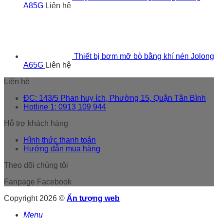
A85G
Liên hệ
Thiết bị bơm mỡ bò bằng khí nén Jolong
A65G
Liên hệ
Liên hệ
ĐC: 143/5 Phan huy ích, Phường 15, Quận Tân Bình
Hotline 1: 0913 109 944
Hỗ trợ khách hàng
Hình thức thanh toán
Hướng dẫn mua hàng
Theo dõi chúng tôi
Fanpage Facebook
Copyright 2026 ©
Ấn tượng web
Menu