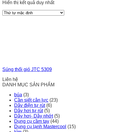
Hiển thị kết quả duy nhất
Súng thổi gió JTC 5309
Liên hệ
DANH MỤC SẢN PHẨM
búa
(3)
Cần siết cân lực
(23)
Dây điện tự rút
(6)
Dây hơi tự rút
(5)
Dây hơi- Dây nhớt
(5)
Dụng cụ cầm tay
(44)
Dụng cụ lạnh Mastercool
(15)
kìm
(3)