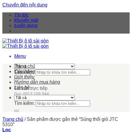
Chuyển đến nội dung
Tin tức
khuyến mãi
tuyển dụng
Menu
Trang chủ
Cửa hàng
Tìm kiếm:
Giới thiệu
Hướng dẫn mua hàng
Liên hệ
Tư vấn trực tiếp
Gọi: 0913 109 944
Tìm kiếm:
Trang chủ
/
Sản phẩm được gắn thẻ “Súng thổi gió JTC
5310”
Lọc