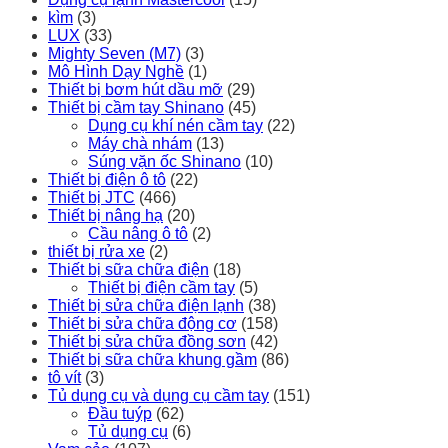
kìm
(3)
LUX
(33)
Mighty Seven (M7)
(3)
Mô Hình Dạy Nghề
(1)
Thiết bị bơm hút dầu mỡ
(29)
Thiết bị cầm tay Shinano
(45)
Dụng cụ khí nén cầm tay
(22)
Máy chà nhám
(13)
Súng vặn ốc Shinano
(10)
Thiết bị điện ô tô
(22)
Thiết bị JTC
(466)
Thiết bị nâng hạ
(20)
Cầu nâng ô tô
(2)
thiết bị rửa xe
(2)
Thiết bị sữa chữa điện
(18)
Thiết bị điện cầm tay
(5)
Thiết bị sửa chữa điện lạnh
(38)
Thiết bị sửa chữa động cơ
(158)
Thiết bị sửa chữa đồng sơn
(42)
Thiết bị sữa chữa khung gầm
(86)
tô vít
(3)
Tủ dụng cụ và dụng cụ cầm tay
(151)
Đầu tuýp
(62)
Tủ dụng cụ
(6)