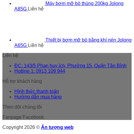
Máy bơm mỡ bò thùng 200kg Jolong
A85G
Liên hệ
Thiết bị bơm mỡ bò bằng khí nén Jolong
A65G
Liên hệ
Liên hệ
ĐC: 143/5 Phan huy ích, Phường 15, Quận Tân Bình
Hotline 1: 0913 109 944
Hỗ trợ khách hàng
Hình thức thanh toán
Hướng dẫn mua hàng
Theo dõi chúng tôi
Fanpage Facebook
Copyright 2026 ©
Ấn tượng web