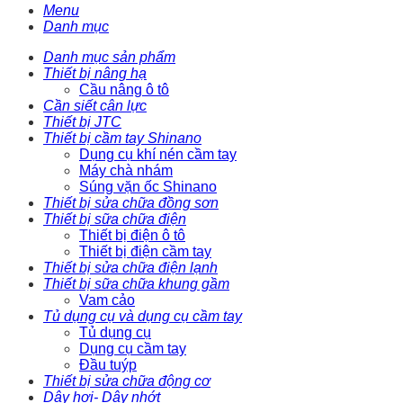
Menu
Danh mục
Danh mục sản phẩm
Thiết bị nâng hạ
Cầu nâng ô tô
Cần siết cân lực
Thiết bị JTC
Thiết bị cầm tay Shinano
Dụng cụ khí nén cầm tay
Máy chà nhám
Súng vặn ốc Shinano
Thiết bị sửa chữa đồng sơn
Thiết bị sữa chữa điện
Thiết bị điện ô tô
Thiết bị điện cầm tay
Thiết bị sửa chữa điện lạnh
Thiết bị sữa chữa khung gầm
Vam cảo
Tủ dụng cụ và dụng cụ cầm tay
Tủ dụng cụ
Dụng cụ cầm tay
Đầu tuýp
Thiết bị sửa chữa động cơ
Dây hơi- Dây nhớt