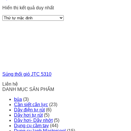
Hiển thị kết quả duy nhất
Súng thổi gió JTC 5310
Liên hệ
DANH MỤC SẢN PHẨM
búa
(3)
Cần siết cân lực
(23)
Dây điện tự rút
(6)
Dây hơi tự rút
(5)
Dây hơi- Dây nhớt
(5)
Dụng cụ cầm tay
(44)
Dụng cụ lạnh Mastercool
(15)