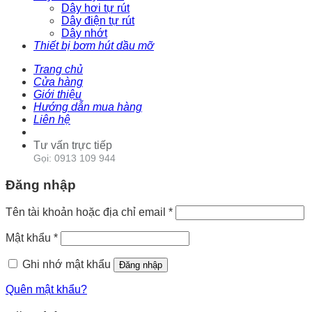
Dây hơi tự rút
Dây điện tự rút
Dây nhớt
Thiết bị bơm hút dầu mỡ
Trang chủ
Cửa hàng
Giới thiệu
Hướng dẫn mua hàng
Liên hệ
Tư vấn trực tiếp
Gọi: 0913 109 944
Đăng nhập
Tên tài khoản hoặc địa chỉ email
*
Mật khẩu
*
Ghi nhớ mật khẩu
Đăng nhập
Quên mật khẩu?