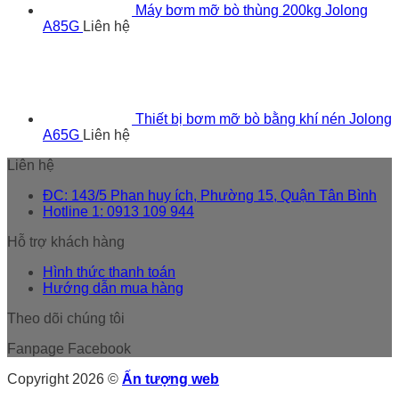
Máy bơm mỡ bò thùng 200kg Jolong
A85G
Liên hệ
Thiết bị bơm mỡ bò bằng khí nén Jolong
A65G
Liên hệ
Liên hệ
ĐC: 143/5 Phan huy ích, Phường 15, Quận Tân Bình
Hotline 1: 0913 109 944
Hỗ trợ khách hàng
Hình thức thanh toán
Hướng dẫn mua hàng
Theo dõi chúng tôi
Fanpage Facebook
Copyright 2026 ©
Ấn tượng web