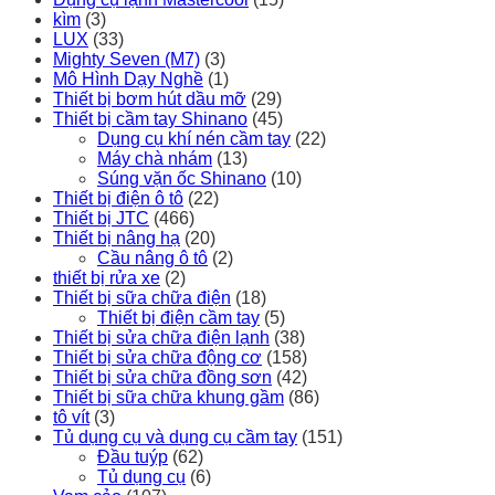
kìm
(3)
LUX
(33)
Mighty Seven (M7)
(3)
Mô Hình Dạy Nghề
(1)
Thiết bị bơm hút dầu mỡ
(29)
Thiết bị cầm tay Shinano
(45)
Dụng cụ khí nén cầm tay
(22)
Máy chà nhám
(13)
Súng vặn ốc Shinano
(10)
Thiết bị điện ô tô
(22)
Thiết bị JTC
(466)
Thiết bị nâng hạ
(20)
Cầu nâng ô tô
(2)
thiết bị rửa xe
(2)
Thiết bị sữa chữa điện
(18)
Thiết bị điện cầm tay
(5)
Thiết bị sửa chữa điện lạnh
(38)
Thiết bị sửa chữa động cơ
(158)
Thiết bị sửa chữa đồng sơn
(42)
Thiết bị sữa chữa khung gầm
(86)
tô vít
(3)
Tủ dụng cụ và dụng cụ cầm tay
(151)
Đầu tuýp
(62)
Tủ dụng cụ
(6)