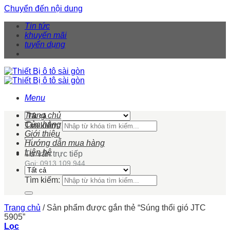
Chuyển đến nội dung
Tin tức
khuyến mãi
tuyển dụng
Menu
Trang chủ
Cửa hàng
Tìm kiếm:
Giới thiệu
Hướng dẫn mua hàng
Liên hệ
Tư vấn trực tiếp
Gọi: 0913 109 944
Tìm kiếm:
Trang chủ
/
Sản phẩm được gắn thẻ “Súng thổi gió JTC
5905”
Lọc