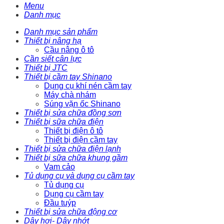
Menu
Danh mục
Danh mục sản phẩm
Thiết bị nâng hạ
Cầu nâng ô tô
Cần siết cân lực
Thiết bị JTC
Thiết bị cầm tay Shinano
Dụng cụ khí nén cầm tay
Máy chà nhám
Súng vặn ốc Shinano
Thiết bị sửa chữa đồng sơn
Thiết bị sữa chữa điện
Thiết bị điện ô tô
Thiết bị điện cầm tay
Thiết bị sửa chữa điện lạnh
Thiết bị sữa chữa khung gầm
Vam cảo
Tủ dụng cụ và dụng cụ cầm tay
Tủ dụng cụ
Dụng cụ cầm tay
Đầu tuýp
Thiết bị sửa chữa động cơ
Dây hơi- Dây nhớt