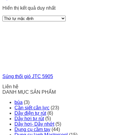
Hiển thị kết quả duy nhất
Súng thổi gió JTC 5905
Liên hệ
DANH MỤC SẢN PHẨM
búa
(3)
Cần siết cân lực
(23)
Dây điện tự rút
(6)
Dây hơi tự rút
(5)
Dây hơi- Dây nhớt
(5)
Dụng cụ cầm tay
(44)
Dụng cụ lạnh Mastercool
(15)