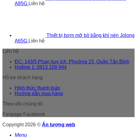
A85G
Liên hệ
Thiết bị bơm mỡ bò bằng khí nén Jolong
A65G
Liên hệ
Liên hệ
ĐC: 143/5 Phan huy ích, Phường 15, Quận Tân Bình
Hotline 1: 0913 109 944
Hỗ trợ khách hàng
Hình thức thanh toán
Hướng dẫn mua hàng
Theo dõi chúng tôi
Fanpage Facebook
Copyright 2026 ©
Ấn tượng web
Menu