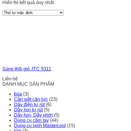
Hiển thị kết quả duy nhất
Súng thổi gió JTC 5311
Liên hệ
DANH MỤC SẢN PHẨM
búa
(3)
Cần siết cân lực
(23)
Dây điện tự rút
(6)
Dây hơi tự rút
(5)
Dây hơi- Dây nhớt
(5)
Dụng cụ cầm tay
(44)
Dụng cụ lạnh Mastercool
(15)
kìm
(3)