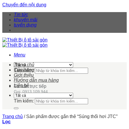
Chuyển đến nội dung
Tin tức
khuyến mãi
tuyển dụng
Menu
Trang chủ
Cửa hàng
Tìm kiếm:
Giới thiệu
Hướng dẫn mua hàng
Liên hệ
Tư vấn trực tiếp
Gọi: 0913 109 944
Tìm kiếm:
Trang chủ
/
Sản phẩm được gắn thẻ “Súng thổi hơi JTC”
Lọc