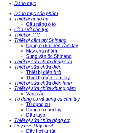
Danh mục
Danh mục sản phẩm
Thiết bị nâng hạ
Cầu nâng ô tô
Cần siết cân lực
Thiết bị JTC
Thiết bị cầm tay Shinano
Dụng cụ khí nén cầm tay
Máy chà nhám
Súng vặn ốc Shinano
Thiết bị sửa chữa đồng sơn
Thiết bị sữa chữa điện
Thiết bị điện ô tô
Thiết bị điện cầm tay
Thiết bị sửa chữa điện lạnh
Thiết bị sữa chữa khung gầm
Vam cảo
Tủ dụng cụ và dụng cụ cầm tay
Tủ dụng cụ
Dụng cụ cầm tay
Đầu tuýp
Thiết bị sửa chữa động cơ
Dây hơi- Dây nhớt
Dây hơi tự rút