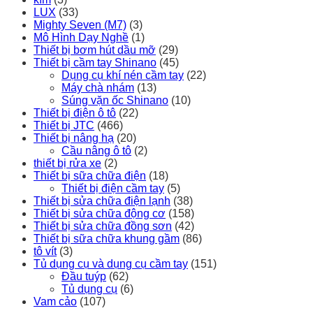
LUX
(33)
Mighty Seven (M7)
(3)
Mô Hình Dạy Nghề
(1)
Thiết bị bơm hút dầu mỡ
(29)
Thiết bị cầm tay Shinano
(45)
Dụng cụ khí nén cầm tay
(22)
Máy chà nhám
(13)
Súng vặn ốc Shinano
(10)
Thiết bị điện ô tô
(22)
Thiết bị JTC
(466)
Thiết bị nâng hạ
(20)
Cầu nâng ô tô
(2)
thiết bị rửa xe
(2)
Thiết bị sữa chữa điện
(18)
Thiết bị điện cầm tay
(5)
Thiết bị sửa chữa điện lạnh
(38)
Thiết bị sửa chữa động cơ
(158)
Thiết bị sửa chữa đồng sơn
(42)
Thiết bị sữa chữa khung gầm
(86)
tô vít
(3)
Tủ dụng cụ và dụng cụ cầm tay
(151)
Đầu tuýp
(62)
Tủ dụng cụ
(6)
Vam cảo
(107)