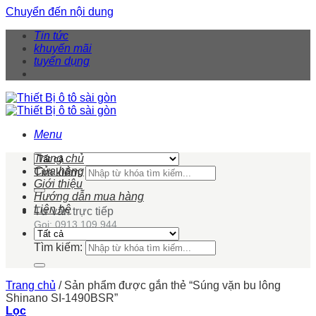
Chuyển đến nội dung
Tin tức
khuyến mãi
tuyển dụng
Menu
Trang chủ
Cửa hàng
Tìm kiếm:
Giới thiệu
Hướng dẫn mua hàng
Liên hệ
Tư vấn trực tiếp
Gọi: 0913 109 944
Tìm kiếm:
Trang chủ
/
Sản phẩm được gắn thẻ “Súng vặn bu lông
Shinano SI-1490BSR”
Lọc