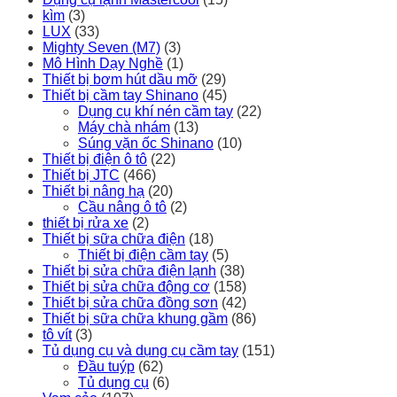
kìm
(3)
LUX
(33)
Mighty Seven (M7)
(3)
Mô Hình Dạy Nghề
(1)
Thiết bị bơm hút dầu mỡ
(29)
Thiết bị cầm tay Shinano
(45)
Dụng cụ khí nén cầm tay
(22)
Máy chà nhám
(13)
Súng vặn ốc Shinano
(10)
Thiết bị điện ô tô
(22)
Thiết bị JTC
(466)
Thiết bị nâng hạ
(20)
Cầu nâng ô tô
(2)
thiết bị rửa xe
(2)
Thiết bị sữa chữa điện
(18)
Thiết bị điện cầm tay
(5)
Thiết bị sửa chữa điện lạnh
(38)
Thiết bị sửa chữa động cơ
(158)
Thiết bị sửa chữa đồng sơn
(42)
Thiết bị sữa chữa khung gầm
(86)
tô vít
(3)
Tủ dụng cụ và dụng cụ cầm tay
(151)
Đầu tuýp
(62)
Tủ dụng cụ
(6)