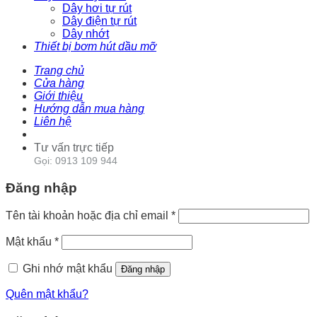
Dây hơi tự rút
Dây điện tự rút
Dây nhớt
Thiết bị bơm hút dầu mỡ
Trang chủ
Cửa hàng
Giới thiệu
Hướng dẫn mua hàng
Liên hệ
Tư vấn trực tiếp
Gọi: 0913 109 944
Đăng nhập
Tên tài khoản hoặc địa chỉ email
*
Mật khẩu
*
Ghi nhớ mật khẩu
Đăng nhập
Quên mật khẩu?