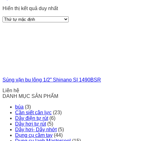
Hiển thị kết quả duy nhất
Súng vặn bu lông 1/2” Shinano SI 1490BSR
Liên hệ
DANH MỤC SẢN PHẨM
búa
(3)
Cần siết cân lực
(23)
Dây điện tự rút
(6)
Dây hơi tự rút
(5)
Dây hơi- Dây nhớt
(5)
Dụng cụ cầm tay
(44)
Dụng cụ lạnh Mastercool
(15)