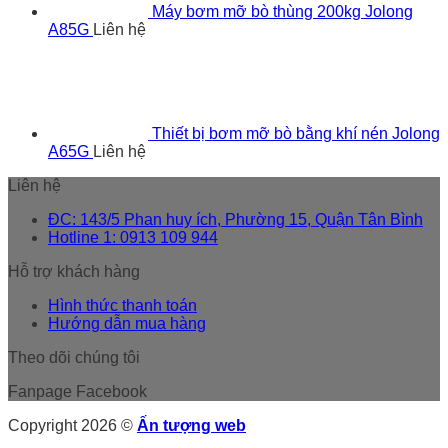
Máy bơm mỡ bò thùng 200kg Jolong
A85G
Liên hệ
Thiết bị bơm mỡ bò bằng khí nén Jolong
A65G
Liên hệ
Liên hệ
ĐC: 143/5 Phan huy ích, Phường 15, Quận Tân Bình
Hotline 1: 0913 109 944
Hỗ trợ khách hàng
Hình thức thanh toán
Hướng dẫn mua hàng
Theo dõi chúng tôi
Fanpage Facebook
Copyright 2026 ©
Ấn tượng web