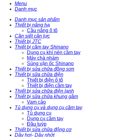
Menu
Danh mục
Danh mục sản phẩm
Thiết bị nâng hạ
Cầu nâng ô tô
Cần siết cân lực
Thiết bị JTC
Thiết bị cầm tay Shinano
Dụng cụ khí nén cầm tay
Máy chà nhám
Súng vặn ốc Shinano
Thiết bị sửa chữa đồng sơn
Thiết bị sữa chữa điện
Thiết bị điện ô tô
Thiết bị điện cầm tay
Thiết bị sửa chữa điện lạnh
Thiết bị sữa chữa khung gầm
Vam cảo
Tủ dụng cụ và dụng cụ cầm tay
Tủ dụng cụ
Dụng cụ cầm tay
Đầu tuýp
Thiết bị sửa chữa động cơ
Dây hơi- Dây nhớt