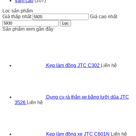
Vam cảo
(107)
Lọc sản phẩm
Giá thấp nhất
Giá cao nhất
Lọc
Sản phẩm xem gần đây
Kẹp làm đồng JTC C302
Liên hệ
Dụng cụ rà thân xe bằng lưỡi dũa JTC
3526
Liên hệ
Kẹp làm đồng xe JTC C601N
Liên hệ