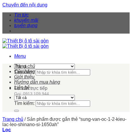
Chuyển đến nội dung
Tin tức
khuyến mãi
tuyển dụng
Menu
Trang chủ
Cửa hàng
Tìm kiếm:
Giới thiệu
Hướng dẫn mua hàng
Liên hệ
Tư vấn trực tiếp
Gọi: 0913 109 944
Tìm kiếm:
Trang chủ
/
Sản phẩm được gắn thẻ “sung-van-oc-1-2-kieu-
lac-leo-shinano-si-1650ah”
Lọc