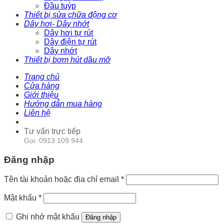
Đầu tuýp
Thiết bị sửa chữa động cơ
Dây hơi- Dây nhớt
Dây hơi tự rút
Dây điện tự rút
Dây nhớt
Thiết bị bơm hút dầu mỡ
Trang chủ
Cửa hàng
Giới thiệu
Hướng dẫn mua hàng
Liên hệ
Tư vấn trực tiếp
Gọi: 0913 109 944
Đăng nhập
Tên tài khoản hoặc địa chỉ email
*
Mật khẩu
*
Ghi nhớ mật khẩu
Đăng nhập