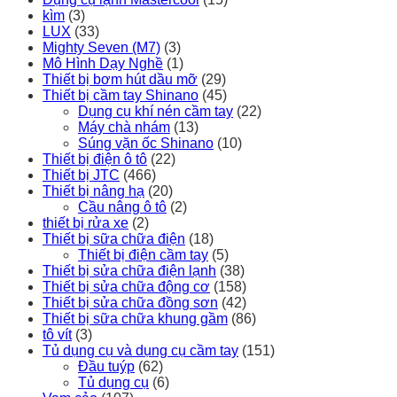
kìm
(3)
LUX
(33)
Mighty Seven (M7)
(3)
Mô Hình Dạy Nghề
(1)
Thiết bị bơm hút dầu mỡ
(29)
Thiết bị cầm tay Shinano
(45)
Dụng cụ khí nén cầm tay
(22)
Máy chà nhám
(13)
Súng vặn ốc Shinano
(10)
Thiết bị điện ô tô
(22)
Thiết bị JTC
(466)
Thiết bị nâng hạ
(20)
Cầu nâng ô tô
(2)
thiết bị rửa xe
(2)
Thiết bị sữa chữa điện
(18)
Thiết bị điện cầm tay
(5)
Thiết bị sửa chữa điện lạnh
(38)
Thiết bị sửa chữa động cơ
(158)
Thiết bị sửa chữa đồng sơn
(42)
Thiết bị sữa chữa khung gầm
(86)
tô vít
(3)
Tủ dụng cụ và dụng cụ cầm tay
(151)
Đầu tuýp
(62)
Tủ dụng cụ
(6)