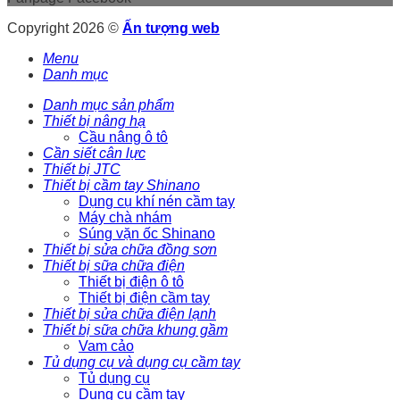
Copyright 2026 ©
Ấn tượng web
Menu
Danh mục
Danh mục sản phẩm
Thiết bị nâng hạ
Cầu nâng ô tô
Cần siết cân lực
Thiết bị JTC
Thiết bị cầm tay Shinano
Dụng cụ khí nén cầm tay
Máy chà nhám
Súng vặn ốc Shinano
Thiết bị sửa chữa đồng sơn
Thiết bị sữa chữa điện
Thiết bị điện ô tô
Thiết bị điện cầm tay
Thiết bị sửa chữa điện lạnh
Thiết bị sữa chữa khung gầm
Vam cảo
Tủ dụng cụ và dụng cụ cầm tay
Tủ dụng cụ
Dụng cụ cầm tay