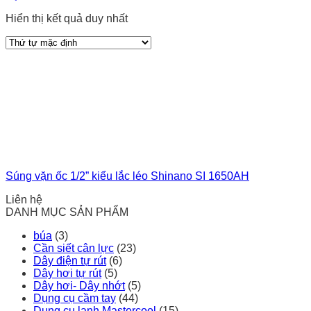
Hiển thị kết quả duy nhất
Súng vặn ốc 1/2” kiểu lắc léo Shinano SI 1650AH
Liên hệ
DANH MỤC SẢN PHẨM
búa
(3)
Cần siết cân lực
(23)
Dây điện tự rút
(6)
Dây hơi tự rút
(5)
Dây hơi- Dây nhớt
(5)
Dụng cụ cầm tay
(44)
Dụng cụ lạnh Mastercool
(15)