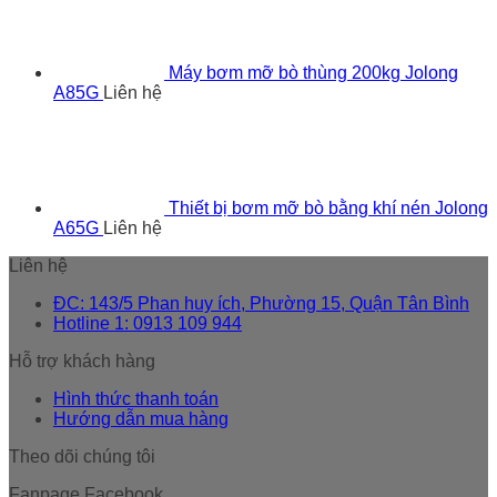
Máy bơm mỡ bò thùng 200kg Jolong
A85G
Liên hệ
Thiết bị bơm mỡ bò bằng khí nén Jolong
A65G
Liên hệ
Liên hệ
ĐC: 143/5 Phan huy ích, Phường 15, Quận Tân Bình
Hotline 1: 0913 109 944
Hỗ trợ khách hàng
Hình thức thanh toán
Hướng dẫn mua hàng
Theo dõi chúng tôi
Fanpage Facebook