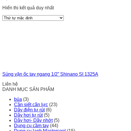
Hiển thị kết quả duy nhất
Súng vặn ốc tay ngang 1/2” Shinano SI 1325A
Liên hệ
DANH MỤC SẢN PHẨM
búa
(3)
Cần siết cân lực
(23)
Dây điện tự rút
(6)
Dây hơi tự rút
(5)
Dây hơi- Dây nhớt
(5)
Dụng cụ cầm tay
(44)
Dụng cụ lạnh Mastercool
(15)