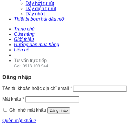
Dây hơi tự rút
Dây điện tự rút
Dây nhớt
Thiết bị bơm hút dầu mỡ
Trang chủ
Cửa hàng
Giới thiệu
Hướng dẫn mua hàng
Liên hệ
Tư vấn trực tiếp
Gọi: 0913 109 944
Đăng nhập
Tên tài khoản hoặc địa chỉ email
*
Mật khẩu
*
Ghi nhớ mật khẩu
Đăng nhập
Quên mật khẩu?