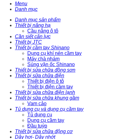
Menu
Danh mục
Danh mục sản phẩm
Thiết bị nâng hạ
Cầu nâng ô tô
Cần siết cân lực
Thiết bị JTC
Thiết bị cầm tay Shinano
Dụng cụ khí nén cầm tay
Máy chà nhám
Súng vặn ốc Shinano
Thiết bị sửa chữa đồng sơn
Thiết bị sữa chữa điện
Thiết bị điện ô tô
Thiết bị điện cầm tay
Thiết bị sửa chữa điện lạnh
Thiết bị sữa chữa khung gầm
Vam cảo
Tủ dụng cụ và dụng cụ cầm tay
Tủ dụng cụ
Dụng cụ cầm tay
Đầu tuýp
Thiết bị sửa chữa động cơ
Dây hơi- Dây nhớt