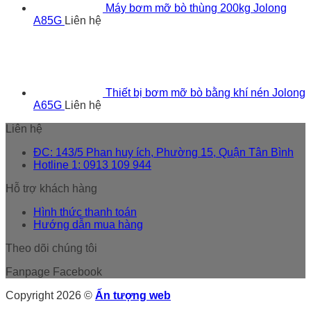
Máy bơm mỡ bò thùng 200kg Jolong
A85G
Liên hệ
Thiết bị bơm mỡ bò bằng khí nén Jolong
A65G
Liên hệ
Liên hệ
ĐC: 143/5 Phan huy ích, Phường 15, Quận Tân Bình
Hotline 1: 0913 109 944
Hỗ trợ khách hàng
Hình thức thanh toán
Hướng dẫn mua hàng
Theo dõi chúng tôi
Fanpage Facebook
Copyright 2026 ©
Ấn tượng web