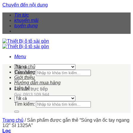
Chuyển đến nội dung
Tin tức
khuyến mãi
tuyển dụng
Menu
Trang chủ
Cửa hàng
Tìm kiếm:
Giới thiệu
Hướng dẫn mua hàng
Liên hệ
Tư vấn trực tiếp
Gọi: 0913 109 944
Tìm kiếm:
Trang chủ
/
Sản phẩm được gắn thẻ “Súng vặn ốc tay ngang
1/2” SI 1325A”
Lọc