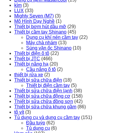
kìm
(3)
LUX
(33)
Mighty Seven (M7)
(3)
Mô Hình Dạy Nghề
(1)
Thiết bị bơm hút dầu mỡ
(29)
Thiết bị cầm tay Shinano
(45)
Dụng cụ khí nén cầm tay
(22)
Máy chà nhám
(13)
Súng vặn ốc Shinano
(10)
Thiết bị điện ô tô
(22)
Thiết bị JTC
(466)
Thiết bị nâng hạ
(20)
Cầu nâng ô tô
(2)
thiết bị rửa xe
(2)
Thiết bị sữa chữa điện
(18)
Thiết bị điện cầm tay
(5)
Thiết bị sửa chữa điện lạnh
(38)
Thiết bị sửa chữa động cơ
(158)
Thiết bị sửa chữa đồng sơn
(42)
Thiết bị sữa chữa khung gầm
(86)
tô vít
(3)
Tủ dụng cụ và dụng cụ cầm tay
(151)
Đầu tuýp
(62)
Tủ dụng cụ
(6)