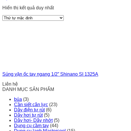
Hiển thị kết quả duy nhất
Súng vặn ốc tay ngang 1/2” Shinano SI 1325A
Liên hệ
DANH MỤC SẢN PHẨM
búa
(3)
Cần siết cân lực
(23)
Dây điện tự rút
(6)
Dây hơi tự rút
(5)
Dây hơi- Dây nhớt
(5)
Dụng cụ cầm tay
(44)
Dụng cụ lạnh Mastercool
(15)