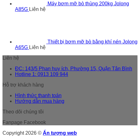
Máy bơm mỡ bò thùng 200kg Jolong
A85G
Liên hệ
Thiết bị bơm mỡ bò bằng khí nén Jolong
A65G
Liên hệ
Liên hệ
ĐC: 143/5 Phan huy ích, Phường 15, Quận Tân Bình
Hotline 1: 0913 109 944
Hỗ trợ khách hàng
Hình thức thanh toán
Hướng dẫn mua hàng
Theo dõi chúng tôi
Fanpage Facebook
Copyright 2026 ©
Ấn tượng web