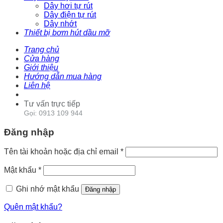
Dây hơi tự rút
Dây điện tự rút
Dây nhớt
Thiết bị bơm hút dầu mỡ
Trang chủ
Cửa hàng
Giới thiệu
Hướng dẫn mua hàng
Liên hệ
Tư vấn trực tiếp
Gọi: 0913 109 944
Đăng nhập
Tên tài khoản hoặc địa chỉ email
*
Mật khẩu
*
Ghi nhớ mật khẩu
Đăng nhập
Quên mật khẩu?