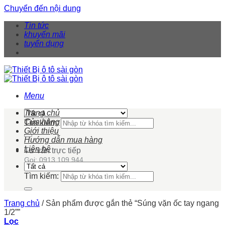
Chuyển đến nội dung
Tin tức
khuyến mãi
tuyển dụng
Menu
Trang chủ
Cửa hàng
Tìm kiếm:
Giới thiệu
Hướng dẫn mua hàng
Liên hệ
Tư vấn trực tiếp
Gọi: 0913 109 944
Tìm kiếm:
Trang chủ
/
Sản phẩm được gắn thẻ “Súng vặn ốc tay ngang
1/2””
Lọc