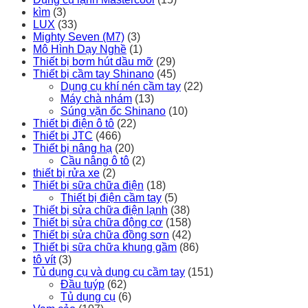
kìm
(3)
LUX
(33)
Mighty Seven (M7)
(3)
Mô Hình Dạy Nghề
(1)
Thiết bị bơm hút dầu mỡ
(29)
Thiết bị cầm tay Shinano
(45)
Dụng cụ khí nén cầm tay
(22)
Máy chà nhám
(13)
Súng vặn ốc Shinano
(10)
Thiết bị điện ô tô
(22)
Thiết bị JTC
(466)
Thiết bị nâng hạ
(20)
Cầu nâng ô tô
(2)
thiết bị rửa xe
(2)
Thiết bị sữa chữa điện
(18)
Thiết bị điện cầm tay
(5)
Thiết bị sửa chữa điện lạnh
(38)
Thiết bị sửa chữa động cơ
(158)
Thiết bị sửa chữa đồng sơn
(42)
Thiết bị sữa chữa khung gầm
(86)
tô vít
(3)
Tủ dụng cụ và dụng cụ cầm tay
(151)
Đầu tuýp
(62)
Tủ dụng cụ
(6)