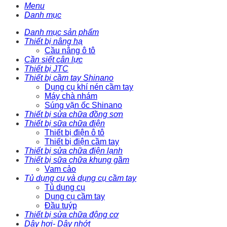
Menu
Danh mục
Danh mục sản phẩm
Thiết bị nâng hạ
Cầu nâng ô tô
Cần siết cân lực
Thiết bị JTC
Thiết bị cầm tay Shinano
Dụng cụ khí nén cầm tay
Máy chà nhám
Súng vặn ốc Shinano
Thiết bị sửa chữa đồng sơn
Thiết bị sữa chữa điện
Thiết bị điện ô tô
Thiết bị điện cầm tay
Thiết bị sửa chữa điện lạnh
Thiết bị sữa chữa khung gầm
Vam cảo
Tủ dụng cụ và dụng cụ cầm tay
Tủ dụng cụ
Dụng cụ cầm tay
Đầu tuýp
Thiết bị sửa chữa động cơ
Dây hơi- Dây nhớt