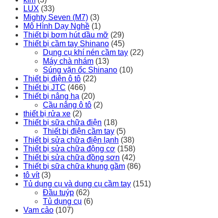
LUX
(33)
Mighty Seven (M7)
(3)
Mô Hình Dạy Nghề
(1)
Thiết bị bơm hút dầu mỡ
(29)
Thiết bị cầm tay Shinano
(45)
Dụng cụ khí nén cầm tay
(22)
Máy chà nhám
(13)
Súng vặn ốc Shinano
(10)
Thiết bị điện ô tô
(22)
Thiết bị JTC
(466)
Thiết bị nâng hạ
(20)
Cầu nâng ô tô
(2)
thiết bị rửa xe
(2)
Thiết bị sữa chữa điện
(18)
Thiết bị điện cầm tay
(5)
Thiết bị sửa chữa điện lạnh
(38)
Thiết bị sửa chữa động cơ
(158)
Thiết bị sửa chữa đồng sơn
(42)
Thiết bị sữa chữa khung gầm
(86)
tô vít
(3)
Tủ dụng cụ và dụng cụ cầm tay
(151)
Đầu tuýp
(62)
Tủ dụng cụ
(6)
Vam cảo
(107)