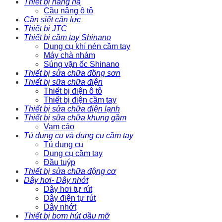
Thiết bị nâng hạ
Cầu nâng ô tô
Cần siết cân lực
Thiết bị JTC
Thiết bị cầm tay Shinano
Dụng cụ khí nén cầm tay
Máy chà nhám
Súng vặn ốc Shinano
Thiết bị sửa chữa đồng sơn
Thiết bị sữa chữa điện
Thiết bị điện ô tô
Thiết bị điện cầm tay
Thiết bị sửa chữa điện lạnh
Thiết bị sữa chữa khung gầm
Vam cảo
Tủ dụng cụ và dụng cụ cầm tay
Tủ dụng cụ
Dụng cụ cầm tay
Đầu tuýp
Thiết bị sửa chữa động cơ
Dây hơi- Dây nhớt
Dây hơi tự rút
Dây điện tự rút
Dây nhớt
Thiết bị bơm hút dầu mỡ