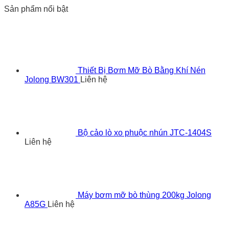
Sản phẩm nổi bật
Thiết Bị Bơm Mỡ Bò Bằng Khí Nén
Jolong BW301
Liên hệ
Bộ cảo lò xo phuộc nhún JTC-1404S
Liên hệ
Máy bơm mỡ bò thùng 200kg Jolong
A85G
Liên hệ