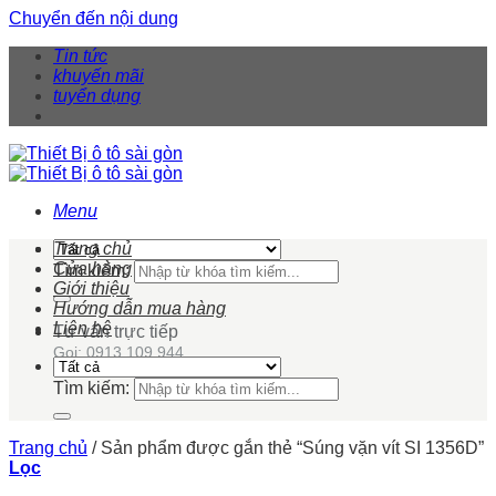
Chuyển đến nội dung
Tin tức
khuyến mãi
tuyển dụng
Menu
Trang chủ
Cửa hàng
Tìm kiếm:
Giới thiệu
Hướng dẫn mua hàng
Liên hệ
Tư vấn trực tiếp
Gọi: 0913 109 944
Tìm kiếm:
Trang chủ
/
Sản phẩm được gắn thẻ “Súng vặn vít SI 1356D”
Lọc