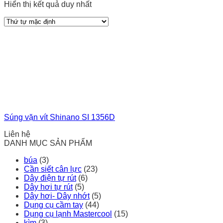
Hiển thị kết quả duy nhất
Súng vặn vít Shinano SI 1356D
Liên hệ
DANH MỤC SẢN PHẨM
búa
(3)
Cần siết cân lực
(23)
Dây điện tự rút
(6)
Dây hơi tự rút
(5)
Dây hơi- Dây nhớt
(5)
Dụng cụ cầm tay
(44)
Dụng cụ lạnh Mastercool
(15)
kìm
(3)