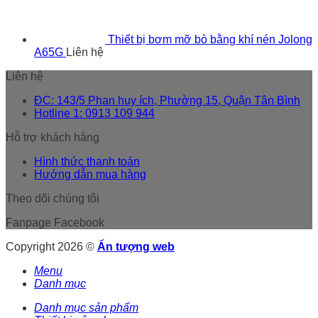
Thiết bị bơm mỡ bò bằng khí nén Jolong
A65G
Liên hệ
Liên hệ
ĐC: 143/5 Phan huy ích, Phường 15, Quận Tân Bình
Hotline 1: 0913 109 944
Hỗ trợ khách hàng
Hình thức thanh toán
Hướng dẫn mua hàng
Theo dõi chúng tôi
Fanpage Facebook
Copyright 2026 ©
Ấn tượng web
Menu
Danh mục
Danh mục sản phẩm