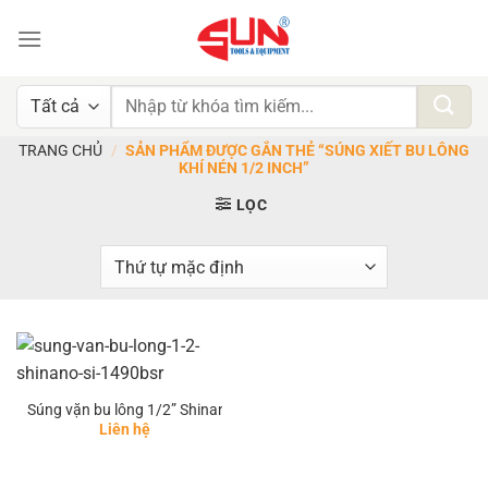
Chuyển
đến
nội
dung
Tìm
kiếm:
TRANG CHỦ
/
SẢN PHẨM ĐƯỢC GẮN THẺ “SÚNG XIẾT BU LÔNG
KHÍ NÉN 1/2 INCH”
LỌC
Súng vặn bu lông 1/2” Shinano SI 1490BSR
Liên hệ