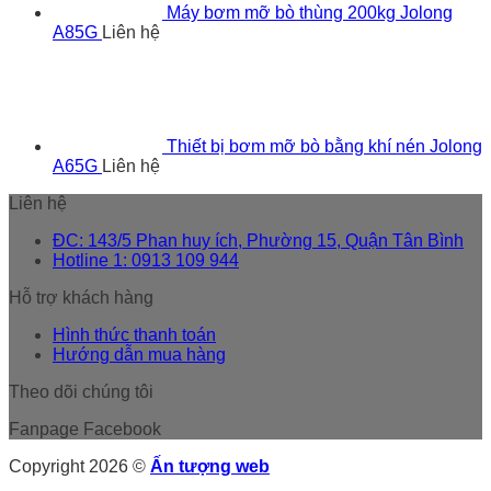
Máy bơm mỡ bò thùng 200kg Jolong
A85G
Liên hệ
Thiết bị bơm mỡ bò bằng khí nén Jolong
A65G
Liên hệ
Liên hệ
ĐC: 143/5 Phan huy ích, Phường 15, Quận Tân Bình
Hotline 1: 0913 109 944
Hỗ trợ khách hàng
Hình thức thanh toán
Hướng dẫn mua hàng
Theo dõi chúng tôi
Fanpage Facebook
Copyright 2026 ©
Ấn tượng web