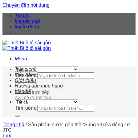
Chuyển đến nội dung
Tin tức
khuyến mãi
tuyển dụng
Menu
Trang chủ
Cửa hàng
Tìm kiếm:
Giới thiệu
Hướng dẫn mua hàng
Liên hệ
Tư vấn trực tiếp
Gọi: 0913 109 944
Tìm kiếm:
Trang chủ
/
Sản phẩm được gắn thẻ “Súng xịt rửa động cơ
JTC”
Lọc