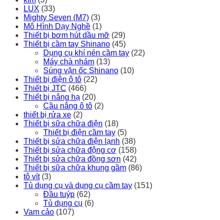
LUX
(33)
Mighty Seven (M7)
(3)
Mô Hình Dạy Nghề
(1)
Thiết bị bơm hút dầu mỡ
(29)
Thiết bị cầm tay Shinano
(45)
Dụng cụ khí nén cầm tay
(22)
Máy chà nhám
(13)
Súng vặn ốc Shinano
(10)
Thiết bị điện ô tô
(22)
Thiết bị JTC
(466)
Thiết bị nâng hạ
(20)
Cầu nâng ô tô
(2)
thiết bị rửa xe
(2)
Thiết bị sữa chữa điện
(18)
Thiết bị điện cầm tay
(5)
Thiết bị sửa chữa điện lạnh
(38)
Thiết bị sửa chữa động cơ
(158)
Thiết bị sửa chữa đồng sơn
(42)
Thiết bị sữa chữa khung gầm
(86)
tô vít
(3)
Tủ dụng cụ và dụng cụ cầm tay
(151)
Đầu tuýp
(62)
Tủ dụng cụ
(6)
Vam cảo
(107)