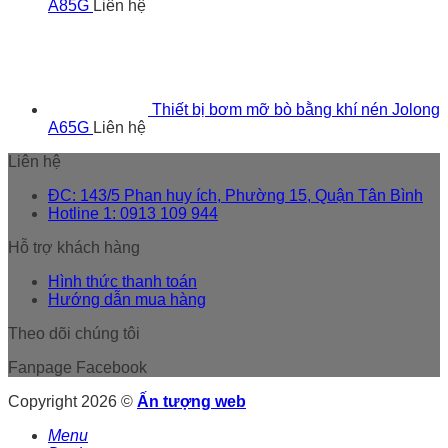
A85G
Liên hệ
Thiết bị bơm mỡ bò bằng khí nén Jolong
A65G
Liên hệ
Liên hệ
ĐC: 143/5 Phan huy ích, Phường 15, Quận Tân Bình
Hotline 1: 0913 109 944
Hỗ trợ khách hàng
Hình thức thanh toán
Hướng dẫn mua hàng
Theo dõi chúng tôi
Fanpage Facebook
Copyright 2026 ©
Ấn tượng web
Menu