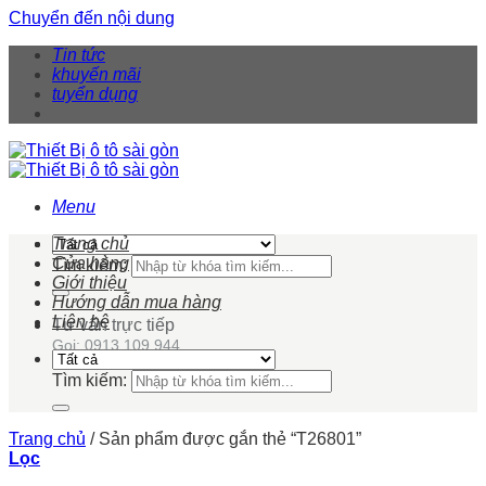
Chuyển đến nội dung
Tin tức
khuyến mãi
tuyển dụng
Menu
Trang chủ
Cửa hàng
Tìm kiếm:
Giới thiệu
Hướng dẫn mua hàng
Liên hệ
Tư vấn trực tiếp
Gọi: 0913 109 944
Tìm kiếm:
Trang chủ
/
Sản phẩm được gắn thẻ “T26801”
Lọc