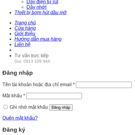
Dây điện tự rút
Dây nhớt
Thiết bị bơm hút dầu mỡ
Trang chủ
Cửa hàng
Giới thiệu
Hướng dẫn mua hàng
Liên hệ
Tư vấn trực tiếp
Gọi: 0913 109 944
Đăng nhập
Tên tài khoản hoặc địa chỉ email
*
Mật khẩu
*
Ghi nhớ mật khẩu
Đăng nhập
Quên mật khẩu?
Đăng ký