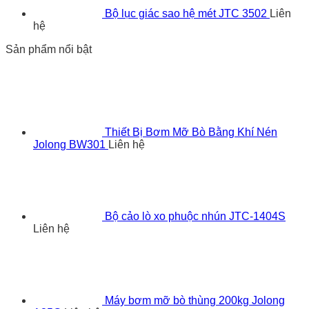
Bộ lục giác sao hệ mét JTC 3502
Liên
hệ
Sản phẩm nổi bật
Thiết Bị Bơm Mỡ Bò Bằng Khí Nén
Jolong BW301
Liên hệ
Bộ cảo lò xo phuộc nhún JTC-1404S
Liên hệ
Máy bơm mỡ bò thùng 200kg Jolong