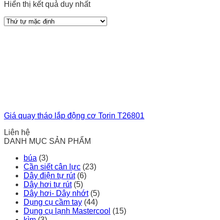
Hiển thị kết quả duy nhất
Giá quay tháo lắp động cơ Torin T26801
Liên hệ
DANH MỤC SẢN PHẨM
búa
(3)
Cần siết cân lực
(23)
Dây điện tự rút
(6)
Dây hơi tự rút
(5)
Dây hơi- Dây nhớt
(5)
Dụng cụ cầm tay
(44)
Dụng cụ lạnh Mastercool
(15)
kìm
(3)