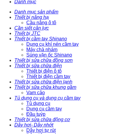
Danh mục
Danh mục sản phẩm
Thiết bị nâng hạ
Cầu nâng ô tô
Cần siết cân lực
Thiết bị JTC
Thiết bị cầm tay Shinano
Dụng cụ khí nén cầm tay
Máy chà nhám
Súng vặn ốc Shinano
Thiết bị sửa chữa đồng sơn
Thiết bị sữa chữa điện
Thiết bị điện ô tô
Thiết bị điện cầm tay
Thiết bị sửa chữa điện lạnh
Thiết bị sữa chữa khung gầm
Vam cảo
Tủ dụng cụ và dụng cụ cầm tay
Tủ dụng cụ
Dụng cụ cầm tay
Đầu tuýp
Thiết bị sửa chữa động cơ
Dây hơi- Dây nhớt
Dây hơi tự rút