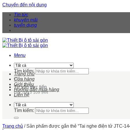
Chuyển đến nội dung
Tin tức
khuyến mãi
tuyển dụng
Menu
Tìm kiếm:
Trang chủ
Cửa hàng
Giới thiệu
Tư vấn trực tiếp
Hướng dẫn mua hàng
Gọi: 0913 109 944
Liên hệ
Tìm kiếm:
Trang chủ
/
Sản phẩm được gắn thẻ “Tai nghe điện tử JTC-14