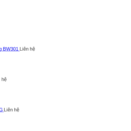
ng BW301
Liên hệ
n hệ
5G
Liên hệ