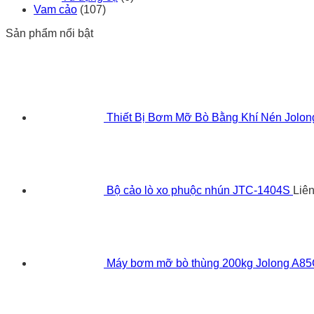
Vam cảo
(107)
Sản phẩm nổi bật
Thiết Bị Bơm Mỡ Bò Bằng Khí Nén Jolo
Bộ cảo lò xo phuộc nhún JTC-1404S
Liê
Máy bơm mỡ bò thùng 200kg Jolong A8