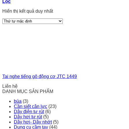
Lọc
Hiển thị kết quả duy nhất
Tai nghe tiếng gõ động cơ JTC 1449
Liên hệ
DANH MỤC SẢN PHẨM
búa
(3)
Cần siết cân lực
(23)
Dây điện tự rút
(6)
Dây hơi tự rút
(5)
Dây hơi- Dây nhớt
(5)
Dụng cụ cầm tay
(44)