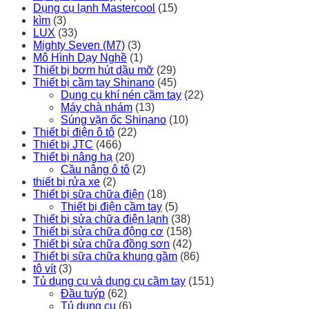
Dụng cụ lạnh Mastercool
(15)
kìm
(3)
LUX
(33)
Mighty Seven (M7)
(3)
Mô Hình Dạy Nghề
(1)
Thiết bị bơm hút dầu mỡ
(29)
Thiết bị cầm tay Shinano
(45)
Dụng cụ khí nén cầm tay
(22)
Máy chà nhám
(13)
Súng vặn ốc Shinano
(10)
Thiết bị điện ô tô
(22)
Thiết bị JTC
(466)
Thiết bị nâng hạ
(20)
Cầu nâng ô tô
(2)
thiết bị rửa xe
(2)
Thiết bị sữa chữa điện
(18)
Thiết bị điện cầm tay
(5)
Thiết bị sửa chữa điện lạnh
(38)
Thiết bị sửa chữa động cơ
(158)
Thiết bị sửa chữa đồng sơn
(42)
Thiết bị sữa chữa khung gầm
(86)
tô vít
(3)
Tủ dụng cụ và dụng cụ cầm tay
(151)
Đầu tuýp
(62)
Tủ dụng cụ
(6)