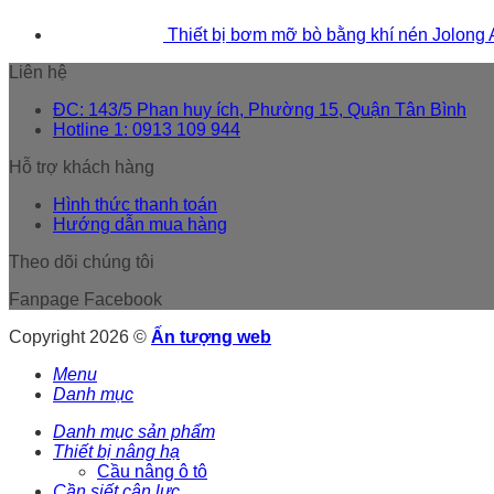
Thiết bị bơm mỡ bò bằng khí nén Jolong
Liên hệ
ĐC: 143/5 Phan huy ích, Phường 15, Quận Tân Bình
Hotline 1: 0913 109 944
Hỗ trợ khách hàng
Hình thức thanh toán
Hướng dẫn mua hàng
Theo dõi chúng tôi
Fanpage Facebook
Copyright 2026 ©
Ấn tượng web
Menu
Danh mục
Danh mục sản phẩm
Thiết bị nâng hạ
Cầu nâng ô tô
Cần siết cân lực