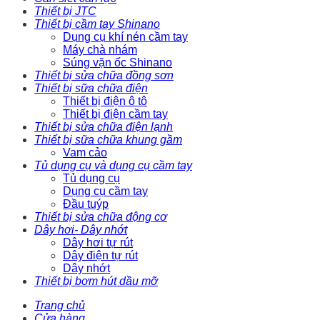
Thiết bị JTC
Thiết bị cầm tay Shinano
Dụng cụ khí nén cầm tay
Máy chà nhám
Súng vặn ốc Shinano
Thiết bị sửa chữa đồng sơn
Thiết bị sữa chữa điện
Thiết bị điện ô tô
Thiết bị điện cầm tay
Thiết bị sửa chữa điện lạnh
Thiết bị sữa chữa khung gầm
Vam cảo
Tủ dụng cụ và dụng cụ cầm tay
Tủ dụng cụ
Dụng cụ cầm tay
Đầu tuýp
Thiết bị sửa chữa động cơ
Dây hơi- Dây nhớt
Dây hơi tự rút
Dây điện tự rút
Dây nhớt
Thiết bị bơm hút dầu mỡ
Trang chủ
Cửa hàng