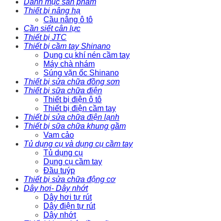
Danh mục sản phẩm
Thiết bị nâng hạ
Cầu nâng ô tô
Cần siết cân lực
Thiết bị JTC
Thiết bị cầm tay Shinano
Dụng cụ khí nén cầm tay
Máy chà nhám
Súng vặn ốc Shinano
Thiết bị sửa chữa đồng sơn
Thiết bị sữa chữa điện
Thiết bị điện ô tô
Thiết bị điện cầm tay
Thiết bị sửa chữa điện lạnh
Thiết bị sữa chữa khung gầm
Vam cảo
Tủ dụng cụ và dụng cụ cầm tay
Tủ dụng cụ
Dụng cụ cầm tay
Đầu tuýp
Thiết bị sửa chữa động cơ
Dây hơi- Dây nhớt
Dây hơi tự rút
Dây điện tự rút
Dây nhớt