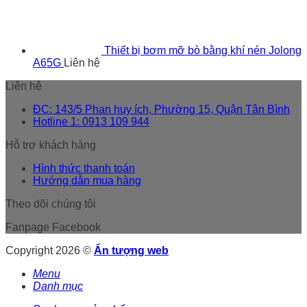
Thiết bị bơm mỡ bò bằng khí nén Jolong
A65G
Liên hệ
Liên hệ
ĐC: 143/5 Phan huy ích, Phường 15, Quận Tân Bình
Hotline 1: 0913 109 944
Hỗ trợ khách hàng
Hình thức thanh toán
Hướng dẫn mua hàng
Theo dõi chúng tôi
Fanpage Facebook
Copyright 2026 ©
Ấn tượng web
Menu
Danh mục