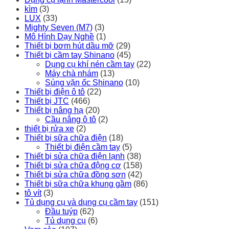
kìm
(3)
LUX
(33)
Mighty Seven (M7)
(3)
Mô Hình Dạy Nghề
(1)
Thiết bị bơm hút dầu mỡ
(29)
Thiết bị cầm tay Shinano
(45)
Dụng cụ khí nén cầm tay
(22)
Máy chà nhám
(13)
Súng vặn ốc Shinano
(10)
Thiết bị điện ô tô
(22)
Thiết bị JTC
(466)
Thiết bị nâng hạ
(20)
Cầu nâng ô tô
(2)
thiết bị rửa xe
(2)
Thiết bị sữa chữa điện
(18)
Thiết bị điện cầm tay
(5)
Thiết bị sửa chữa điện lạnh
(38)
Thiết bị sửa chữa động cơ
(158)
Thiết bị sửa chữa đồng sơn
(42)
Thiết bị sữa chữa khung gầm
(86)
tô vít
(3)
Tủ dụng cụ và dụng cụ cầm tay
(151)
Đầu tuýp
(62)
Tủ dụng cụ
(6)