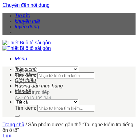
Chuyển đến nội dung
Tin tức
khuyến mãi
tuyển dụng
Menu
Trang chủ
Cửa hàng
Tìm kiếm:
Giới thiệu
Hướng dẫn mua hàng
Liên hệ
Tư vấn trực tiếp
Gọi: 0913 109 944
Tìm kiếm:
Trang chủ
/
Sản phẩm được gắn thẻ “Tai nghe kiểm tra tiếng
ồn ô tô”
Lọc