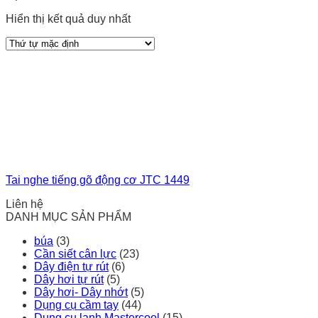
Hiển thị kết quả duy nhất
Tai nghe tiếng gõ động cơ JTC 1449
Liên hệ
DANH MỤC SẢN PHẨM
búa
(3)
Cần siết cân lực
(23)
Dây điện tự rút
(6)
Dây hơi tự rút
(5)
Dây hơi- Dây nhớt
(5)
Dụng cụ cầm tay
(44)
Dụng cụ lạnh Mastercool
(15)